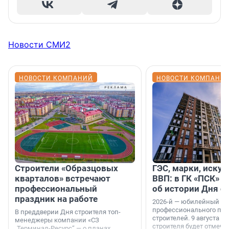
Новости СМИ2
НОВОСТИ КОМПАНИЙ
НОВОСТИ КОМПАНИ
Строители «Образцовых
ГЭС, марки, искус
кварталов» встречают
ВВП: в ГК «ПСК» р
профессиональный
об истории Дня с
праздник на работе
2026-й — юбилейный го
профессионального пр
В преддверии Дня строителя топ-
строителей. 9 августа 2
менеджеры компании «СЗ
строителя будет отмечат
„Терминал-Ресурс“ — о планах