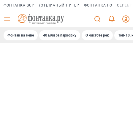
ФОНТАНКА SUP
(ОТ)ЛИЧНЫЙ ПИТЕР
ФОНТАНКА ГО
СЕРЕБР
Фонтан на Неве
40 млн за парковку
О чистоте рек
Топ-10, 