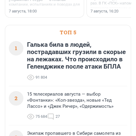
раз. В ГК «ПСК» напомни
компании, испытаниях и поводах для
появился праздник и к
осторожного оптимизма.
7 августа, 18:00
7 августа, 16:20
поменялась роль строит
ТОП 5
Галька била в людей,
1
пострадавших грузили в скорые
на лежаках. Что происходило в
Геленджике после атаки БПЛА
91 804
15 телесериалов августа — выбор
2
«Фонтанки»: «Коп-звезда», новые «Тед
Лассо» и «Джек Ричер», «Одержимость»
75 684
27
Экипаж пропавшего в Сибири самолета из