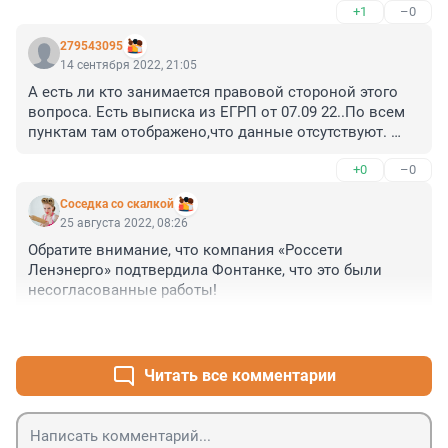
+1
–0
линией? Есть же охранная зона. 

Да и ямы копают глубокие - почти метр глубиной. 
279543095
Должны не более 60 сантиметров, а около 
14 сентября 2022, 21:05
трансформаторной станции не более 30 сантиметров.
А есть ли кто занимается правовой стороной этого 
вопроса. Есть выписка из ЕГРП от 07.09 22..По всем 
пунктам там отображено,что данные отсутствуют. 
Никакой информации,что эта территория 
+0
–0
принадлежит данному объекту.
Соседка со скалкой
25 августа 2022, 08:26
Обратите внимание, что компания «Россети 
Ленэнерго» подтвердила Фонтанке, что это были 
несогласованные работы!
+5
–1
Читать все комментарии