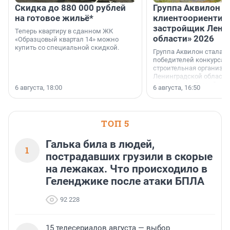
Скидка до 880 000 рублей
Группа Аквилон 
на готовое жильё*
клиентоориентир
застройщик Лени
Теперь квартиру в сданном ЖК
области» 2026
«Образцовый квартал 14» можно
купить со специальной скидкой.
Группа Аквилон стала 
победителей конкурса 
строительная организа
Ленинградской области 
номинации «Самый
6 августа, 18:00
6 августа, 16:50
клиентоориентированн
застройщик Ленинград
области».
ТОП 5
Галька била в людей,
1
пострадавших грузили в скорые
на лежаках. Что происходило в
Геленджике после атаки БПЛА
92 228
15 телесериалов августа — выбор