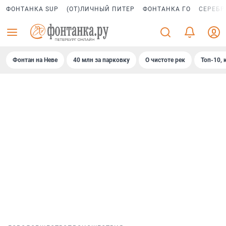
ФОНТАНКА SUP
(ОТ)ЛИЧНЫЙ ПИТЕР
ФОНТАНКА ГО
СЕРЕБР
Фонтан на Неве
40 млн за парковку
О чистоте рек
Топ-10, 