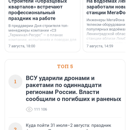
Строители «Образцовых
На водоёмах Лен
кварталов» встречают
заработали новы
профессиональный
станции МегаФон
праздник на работе
Инженеры МегаФона ус
телеком-оборудование 
В преддверии Дня строителя топ-
популярных водоёмах
менеджеры компании «СЗ
Ленинградской области
„Терминал-Ресурс“ — о планах
станции вблизи Лембол
компании, испытаниях и поводах для
Раздолинского озёр, а 
осторожного оптимизма.
7 августа, 18:00
7 августа, 14:59
недалеко от Большого Т
водопада.
ТОП 5
ВСУ ударили дронами и
1
ракетами по одиннадцати
регионам России. Власти
сообщили о погибших и раненых
111 106
Куда пойти 31 июля–2 августа: праздник
2