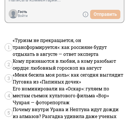
Гость
Отправить
Войти
«Туризм не прекращается, он
1
трансформируется»: как россияне будут
отдыхать в августе — ответ эксперта
Кому признаются в любви, а кому разобьют
2
сердце: любовный гороскоп на август
«Меня бесила моя роль»: как сегодня выглядит
3
Пуговка из «Папиных дочек»
Его номинировали на «Оскар»: гуляем по
4
местам съемок культового фильма «Вор»
Чухрая — фоторепортаж
Почему внутри Урана и Нептуна идут дожди
5
из алмазов? Разгадка удивила даже ученых