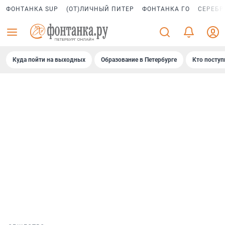
ФОНТАНКА SUP
(ОТ)ЛИЧНЫЙ ПИТЕР
ФОНТАНКА ГО
СЕРЕБР
Куда пойти на выходных
Образование в Петербурге
Кто поступ