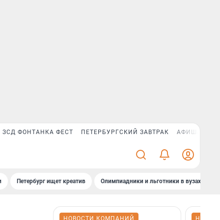
ЗСД ФОНТАНКА ФЕСТ
ПЕТЕРБУРГСКИЙ ЗАВТРАК
АФИША PLUS
и
Петербург ищет креатив
Олимпиадники и льготники в вузах СПб
НОВОСТИ КОМПАНИЙ
НОВОС