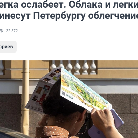
гка ослабеет. Облака и легк
инесут Петербургу облегчени
22 872
ариев