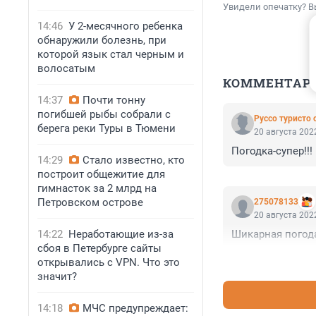
Увидели опечатку? В
14:46
У 2-месячного ребенка
обнаружили болезнь, при
которой язык стал черным и
волосатым
КОММЕНТАР
14:37
Почти тонну
погибшей рыбы собрали с
Руссо туристо
берега реки Туры в Тюмени
20 августа 2022
Погодка-супер!!!
14:29
Стало известно, кто
построит общежитие для
гимнасток за 2 млрд на
Петровском острове
275078133
20 августа 2022
14:22
Неработающие из-за
Шикарная погода
сбоя в Петербурге сайты
открывались с VPN. Что это
значит?
14:18
МЧС предупреждает: