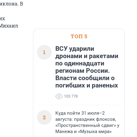
иклона. В
их
 Михаил
ТОП 5
ВСУ ударили
1
дронами и ракетами
по одиннадцати
регионам России.
Власти сообщили о
погибших и раненых
103 778
Куда пойти 31 июля–2
2
августа: праздник флоксов,
«Пространственный сдвиг» у
Манежа и «Музыка мира»