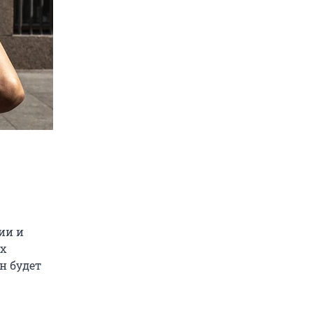
ии и
ух
он будет