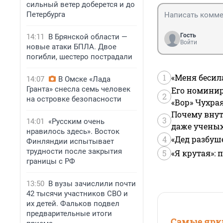
сильный ветер доберется и до
Петербурга
Гость
14:11
В Брянской области —
Войти
новые атаки БПЛА. Двое
погибли, шестеро пострадали
1
«Меня бесил
14:07
В Омске «Лада
Гранта» снесла семь человек
Его номинир
2
на островке безопасности
«Вор» Чухра
Почему внут
3
14:01
«Русским очень
даже учены
нравилось здесь». Восток
4
«Дед разбуш
Финляндии испытывает
трудности после закрытия
5
«Я крутая»:
границы с РФ
13:50
В вузы зачислили почти
42 тысячи участников СВО и
их детей. Фальков подвел
предварительные итоги
Самые ярки