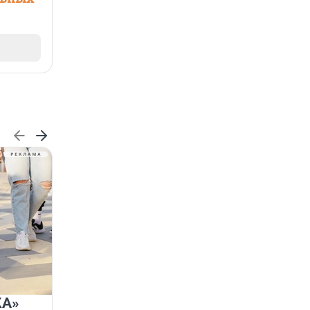
КА»
ГК «КВС» получила