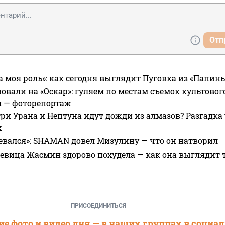
Отп
а моя роль»: как сегодня выглядит Пуговка из «Папин
овали на «Оскар»: гуляем по местам съемок культово
я — фоторепортаж
ри Урана и Нептуна идут дожди из алмазов? Разгадка
х
евался»: SHAMAN довел Мизулину — что он натворил
 певица Жасмин здорово похудела — как она выглядит 
ПРИСОЕДИНИТЬСЯ
е фото и видео дня — в наших группах в социа