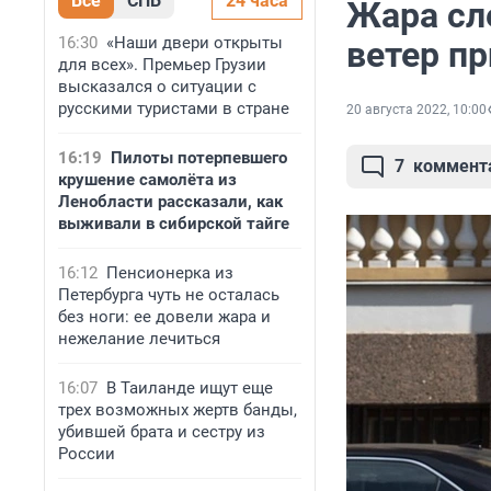
Все
СПБ
24 часа
Жара сле
16:30
«Наши двери открыты
ветер пр
для всех». Премьер Грузии
высказался о ситуации с
русскими туристами в стране
20 августа 2022, 10:00
16:19
Пилоты потерпевшего
7
коммент
крушение самолёта из
Ленобласти рассказали, как
выживали в сибирской тайге
16:12
Пенсионерка из
Петербурга чуть не осталась
без ноги: ее довели жара и
нежелание лечиться
16:07
В Таиланде ищут еще
трех возможных жертв банды,
убившей брата и сестру из
России