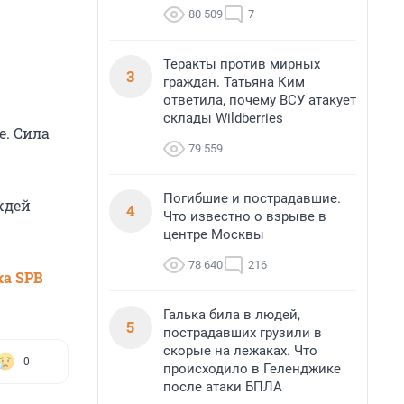
80 509
7
Теракты против мирных
3
граждан. Татьяна Ким
ответила, почему ВСУ атакует
склады Wildberries
е. Сила
79 559
Погибшие и пострадавшие.
ждей
4
Что известно о взрыве в
центре Москвы
78 640
216
ка SPB
Галька била в людей,
5
пострадавших грузили в
скорые на лежаках. Что
0
происходило в Геленджике
после атаки БПЛА