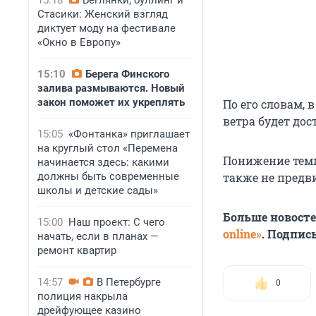
15:18
Беглянки, буллинг и
Стасики: Женский взгляд
диктует моду на фестивале
«Окно в Европу»
15:10
Берега Финского
залива размываются. Новый
закон поможет их укреплять
По его словам, в
ветра будет дос
15:05
«Фонтанка» приглашает
на круглый стол «Перемена
Понижение темп
начинается здесь: какими
должны быть современные
также не предв
школы и детские сады»
Больше новост
15:00
Наш проект: С чего
online»
. Подпис
начать, если в планах —
ремонт квартир
14:57
В Петербурге
0
полиция накрыла
дрейфующее казино