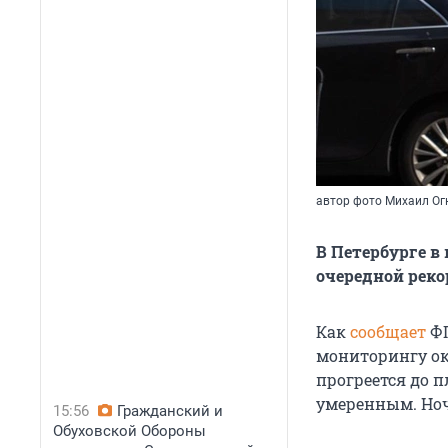
автор фото Михаил Огн
В Петербурге в
очередной рекор
Как
сообщает
ФГ
мониторингу ок
прогреется до п
умеренным. Ноч
15:56
Гражданский и
Обуховской Обороны