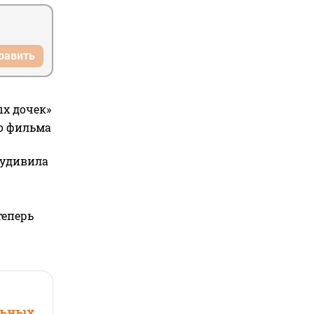
равить
ых дочек»
го фильма
 удивила
теперь
льных