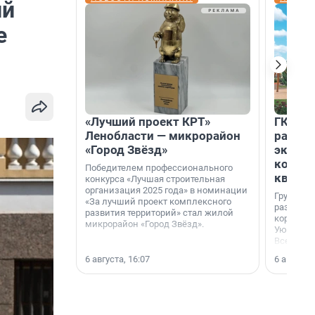
ий
е
«Лучший проект КРТ»
ГК «КВ
Ленобласти — микрорайон
разреш
«Город Звёзд»
эксплу
компл
Победителем профессионального
кварта
конкурса «Лучшая строительная
организация 2025 года» в номинации
Группа к
«За лучший проект комплексного
разрешен
развития территорий» стал жилой
корпуса 
микрорайон «Город Звёзд».
Уютный к
Всеволо
Ленингра
6 августа, 16:07
6 августа,