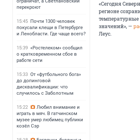
ограничат, а Светлановский
«Сегодня Север
перекроют
регионе сохрани
температурные 
15:45
Почти 1300 человек
значений», —
ра
покусали клещи в Петербурге
Леус.
и Ленобласти. Где чаще всего?
15:39
«Ростелеком» сообщил
о кратковременном сбое в
работе сети
15:33
От «футбольного бога»
до допинговой
дисквалификации: что
случилось с Заболотным
15:22
Любил внимание и
играть в мяч. В гатчинском
музее умер любимец публики
козёл Сэр