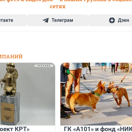
сетях
нтакте
Телеграм
Дзен
МПАНИЙ
оект КРТ»
ГК «А101» и фонд «НИ