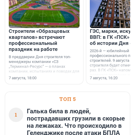
Строители «Образцовых
ГЭС, марки, искус
кварталов» встречают
ВВП: в ГК «ПСК» р
профессиональный
об истории Дня с
праздник на работе
2026-й — юбилейный го
профессионального пр
В преддверии Дня строителя топ-
строителей. 9 августа 2
менеджеры компании «СЗ
строителя будет отмечат
„Терминал-Ресурс“ — о планах
раз. В ГК «ПСК» напомни
компании, испытаниях и поводах для
появился праздник и к
осторожного оптимизма.
7 августа, 18:00
7 августа, 16:20
поменялась роль строит
ТОП 5
Галька била в людей,
1
пострадавших грузили в скорые
на лежаках. Что происходило в
Геленджике после атаки БПЛА