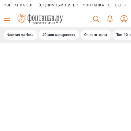
ФОНТАНКА SUP
(ОТ)ЛИЧНЫЙ ПИТЕР
ФОНТАНКА ГО
СЕРЕБР
Фонтан на Неве
40 млн за парковку
О чистоте рек
Топ-10, 