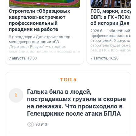
Строители «Образцовых
ГЭС, марки, искус
кварталов» встречают
ВВП: в ГК «ПСК» р
профессиональный
об истории Дня с
праздник на работе
2026-й — юбилейный го
профессионального пр
В преддверии Дня строителя топ-
строителей. 9 августа 2
менеджеры компании «СЗ
строителя будет отмечат
„Терминал-Ресурс“ — о планах
раз. В ГК «ПСК» напомни
компании, испытаниях и поводах для
появился праздник и к
осторожного оптимизма.
7 августа, 18:00
7 августа, 16:20
поменялась роль строит
ТОП 5
Галька била в людей,
1
пострадавших грузили в скорые
на лежаках. Что происходило в
Геленджике после атаки БПЛА
90 913