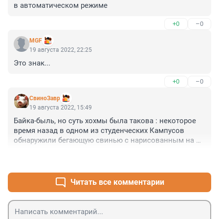
в автоматическом режиме
+0
–0
MGF
19 августа 2022, 22:25
Это знак...
+0
–0
СвиноЗавр
19 августа 2022, 15:49
Байка-быль, но суть хохмы была такова : некоторое 
время назад в одном из студенческих Кампусов 
обнаружили бегающую свинью с нарисованным на 
боку краской номером "1". Отловили её и еще двух 
+0
–2
свиней с номерами 3 и 4. Поиски свиньи , номер 2 
безуспешно затянулись на несколько дней. Событие 
каким-то мистическим образом совпало с прибытием 
Читать все комментарии
из РФ студентов по обмену. Совпадение ? Не думаю .