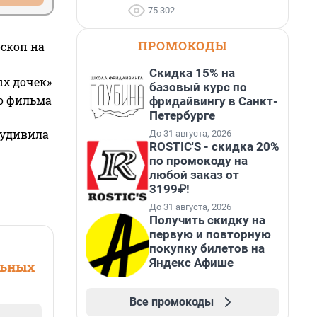
75 302
ПРОМОКОДЫ
оскоп на
Скидка 15% на
ых дочек»
базовый курс по
го фильма
фридайвингу в Санкт-
Петербурге
 удивила
До 31 августа, 2026
ROSTIC'S - скидка 20%
по промокоду на
любой заказ от
3199₽!
До 31 августа, 2026
Получить скидку на
первую и повторную
покупку билетов на
Яндекс Афише
льных
Все промокоды