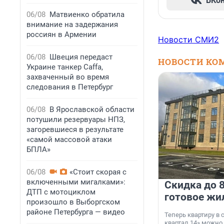
ВКо
06/08
Матвиенко обратила
внимание на задержания
россиян в Армении
Новости СМИ2
06/08
Швеция передаст
НОВОСТИ КО
Украине танкер Caffa,
захваченный во время
следования в Петербург
06/08
В Ярославской области
потушили резервуары НПЗ,
загоревшиеся в результате
«самой массовой атаки
БПЛА»
06/08
«Стоит скорая с
включенными мигалками»:
Скидка до 8
ДТП с мотоциклом
готовое жи
произошло в Выборгском
районе Петербурга — видео
Теперь квартиру в
квартал 14» можно