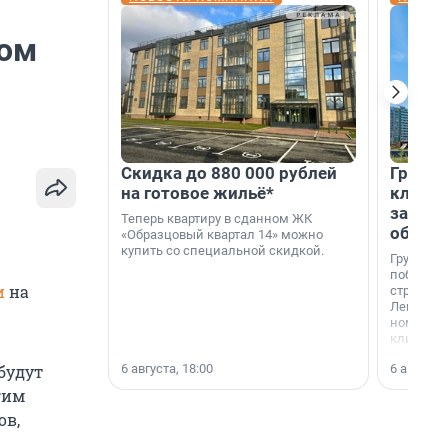
ном
Скидка до 880 000 рублей
Группа
на готовое жильё*
клиен
застро
Теперь квартиру в сданном ЖК
област
«Образцовый квартал 14» можно
купить со специальной скидкой.
Группа А
победите
и
на
строител
Ленингра
номинац
клиенто
застройщ
6 августа, 18:00
6 августа,
 будут
области»
гим
ов,