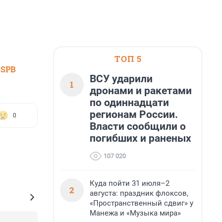
ТОП 5
 SPB
ВСУ ударили
1
дронами и ракетами
по одиннадцати
регионам России.
0
Власти сообщили о
погибших и раненых
107 020
Куда пойти 31 июля–2
2
августа: праздник флоксов,
«Пространственный сдвиг» у
Манежа и «Музыка мира»