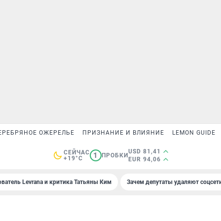
ЕРЕБРЯНОЕ ОЖЕРЕЛЬЕ
ПРИЗНАНИЕ И ВЛИЯНИЕ
LEMON GUIDE
USD 81,41
СЕЙЧАС
1
ПРОБКИ
+19°C
EUR 94,06
ователь Levrana и критика Татьяны Ким
Зачем депутаты удаляют соцсет