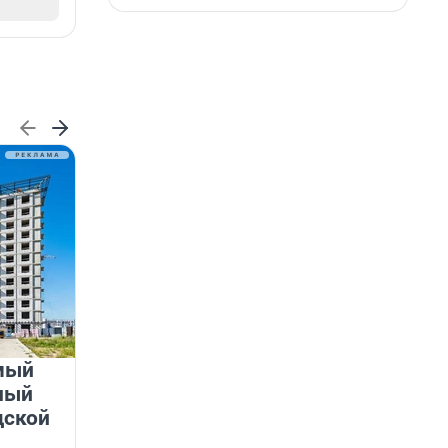
мый
«Лучший проект КРТ»
ный
Ленобласти — микрорайон
дской
«Город Звёзд»