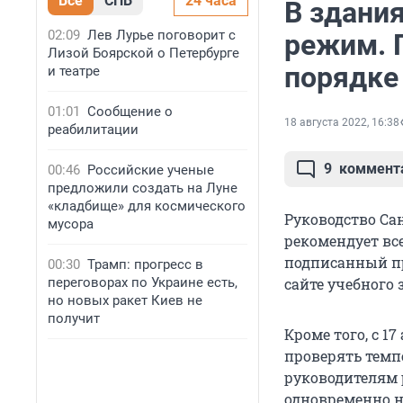
Все
СПБ
24 часа
В здани
02:09
Лев Лурье поговорит с
режим. 
Лизой Боярской о Петербурге
порядке
и театре
01:01
Сообщение о
18 августа 2022, 16:38
реабилитации
9
коммент
00:46
Российские ученые
предложили создать на Луне
«кладбище» для космического
Руководство Са
мусора
рекомендует вс
подписанный пр
00:30
Трамп: прогресс в
переговорах по Украине есть,
сайте учебного 
но новых ракет Киев не
получит
Кроме того, с 1
проверять темп
руководителям 
одновременно н