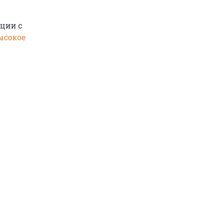
ации с
ысокое
.