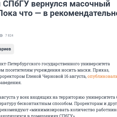
я СПбГУ вернулся масочный
Пока что — в рекомендатель
7 824
ариев
нкт-Петербургского государственного университета
ем посетителям учреждения носить маски. Приказ,
оректором Еленой Черновой 16 августа,
опубликовал
заведения.
7 августа у всех входящих на территорию университета
ературу бесконтактным способом. Проректорам и дру
рекомендуют «минимизировать количество работник
аходящихся в помещениях СПбГУ».