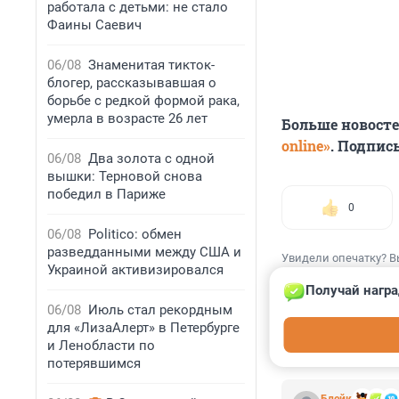
работала с детьми: не стало
Фаины Саевич
06/08
Знаменитая тикток-
блогер, рассказывавшая о
борьбе с редкой формой рака,
умерла в возрасте 26 лет
Больше новост
online»
. Подпис
06/08
Два золота с одной
вышки: Терновой снова
победил в Париже
0
06/08
Politico: обмен
разведданными между США и
Увидели опечатку? В
Украиной активизировался
Получай награ
06/08
Июль стал рекордным
для «ЛизаАлерт» в Петербурге
и Ленобласти по
КОММЕНТАР
потерявшимся