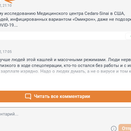
, 21:10
у исследованию Медицинского центра Cedars-Sinai в США, 
дей, инфицированных вариантом «Омикрон», даже не подозре
VID-19.

ый второй человек, инфицированный «Омикроном», и не знал,
 рассказывает доктор Сьюзан Ченг, автор исследования, матери
публикованы в JAMA Network Open.

сведомленность общественности о том, что они инфицирован
, 17:05
юди не могут предпринять шаги, чтобы предотвратить дальней
лучше людей этой кашлей и масочными режимами. Люди нервн
вируса, что является основным камнем преткновения для бор
лизкого в ходе спецоперации, кто-то остался без работы и с ип
 пандемии.

 зарплате изрядно. Надо о людях думать, а не о вирусе и том к
едования показали, что по крайней мере 25%, а потенциальн
од не готов к очередным требованиям намордников и закрыв
ванных коронавирусом, могут не испытывать симптомов, гов
ти всю эту шизу, как оно было последние 2 года, социального
 нужно доводить российский народ до греха и раскачивать лод
едование, до 80% людей болеют и даже не знают что болеют. 
Читать все комментарии
Отп