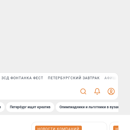
ЗСД ФОНТАНКА ФЕСТ
ПЕТЕРБУРГСКИЙ ЗАВТРАК
АФИША PLUS
и
Петербург ищет креатив
Олимпиадники и льготники в вузах СПб
НОВОСТИ КОМПАНИЙ
НОВОС