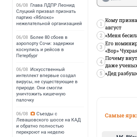
06/08
Глава ЛДПР Леонид
Слуцкий призвал признать
партию «Яблоко»
Кому призна
1
нежелательной организацией
август
2
«Меня бесил
06/08
Более 80 сбоев в
Его номинир
аэропорту Сочи: задержки
3
коснулись и рейсов в
«Вор» Чухра
Петербург
Почему внут
4
даже учены
06/08
Искусственный
5
«Дед разбуш
интеллект впервые создал
вирусы, не существующие в
природе. Они смогли
уничтожить кишечную
палочку
06/08
Съезды с
Самые ярки
Левашовского шоссе на КАД
и обратно полностью
перекроют на неделю