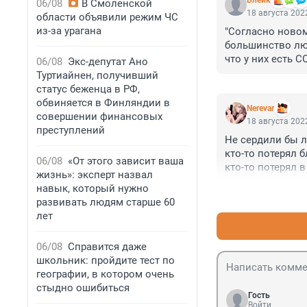
Блейк
06/08
В Смоленской
18 августа 2022
области объявили режим ЧС
из-за урагана
"Согласно новом
большинство лю
что у них есть CO
06/08
Экс-депутат Ано
«Более чем кажд
Туртиайнен, получивший
у него есть», –
статус беженца в РФ,
которого были о
обвиняется в Финляндии в
Nerevar
Недостаточная о
совершении финансовых
18 августа 2022
означает, что л
преступлений
Не сердили бы 
передачу корона
кто-то потерял б
новыми волнами
06/08
«От этого зависит ваша
кто-то потерял в
Предыдущие иссл
жизнь»: эксперт назвал
то кашляет. Нар
людей, инфициро
навык, который нужно
Если снова ввес
исследователи."

развивать людям старше 60
не миновать. Не
Интересное иссл
лет
паника?
06/08
Справится даже
школьник: пройдите тест по
географии, в котором очень
стыдно ошибиться
Гость
Войти