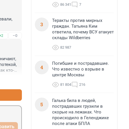
86 341
7
вали, 
Теракты против мирных
3
граждан. Татьяна Ким
 что он 
ответила, почему ВСУ атакует
+2
–0
алы 
склады Wildberries
82 987
ы, 
шую 
ичают, 
ьбы с 
Погибшие и пострадавшие.
отекой, 
4
Что известно о взрыве в
ак кто-
о до 80% 
центре Москвы
ашкам. 
орят 
+7
–2
 взрыва 
81 804
216
ку.
С чего 
Галька била в людей,
5
пострадавших грузили в
скорые на лежаках. Что
происходило в Геленджике
после атаки БПЛА
равить