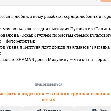
ются в любви, а кому разобьют сердце: любовный гор
а моя роль»: как сегодня выглядит Пуговка из «Папин
овали на «Оскар»: гуляем по местам съемок культово
я — фоторепортаж
ри Урана и Нептуна идут дожди из алмазов? Разгадка
х
евался»: SHAMAN довел Мизулину — что он натворил
ПРИСОЕДИНИТЬСЯ
е фото и видео дня — в наших группах в социа
сетях