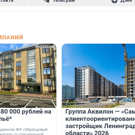
нтакте
Телеграм
Дзен
МПАНИЙ
80 000 рублей на
Группа Аквилон — «Са
льё*
клиентоориентирован
застройщик Ленингра
 сданном ЖК «Образцовый
области» 2026
 купить со специальной