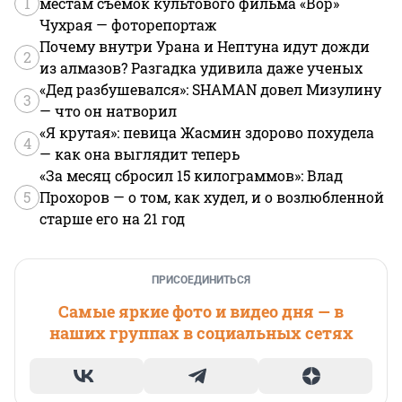
1
местам съемок культового фильма «Вор»
Чухрая — фоторепортаж
Почему внутри Урана и Нептуна идут дожди
2
из алмазов? Разгадка удивила даже ученых
«Дед разбушевался»: SHAMAN довел Мизулину
3
— что он натворил
«Я крутая»: певица Жасмин здорово похудела
4
— как она выглядит теперь
«За месяц сбросил 15 килограммов»: Влад
5
Прохоров — о том, как худел, и о возлюбленной
старше его на 21 год
ПРИСОЕДИНИТЬСЯ
Самые яркие фото и видео дня — в
наших группах в социальных сетях