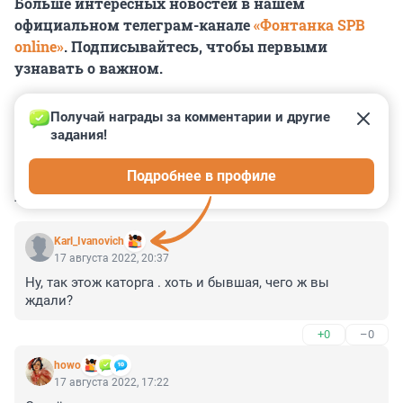
Больше интересных новостей в нашем
официальном телеграм-канале
«Фонтанка SPB
online»
. Подписывайтесь, чтобы первыми
узнавать о важном.
Получай награды за комментарии и другие 
задания!
0
0
0
0
0
Подробнее в профиле
КОММЕНТАРИИ
5
Karl_Ivanovich
17 августа 2022, 20:37
Ну, так этож каторга . хоть и бывшая, чего ж вы 
ждали?
+0
–0
howo
17 августа 2022, 17:22