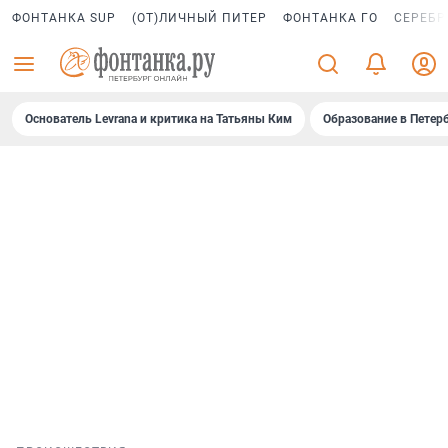
ФОНТАНКА SUP
(ОТ)ЛИЧНЫЙ ПИТЕР
ФОНТАНКА ГО
СЕРЕБР
Основатель Levrana и критика на Татьяны Ким
Образование в Петер