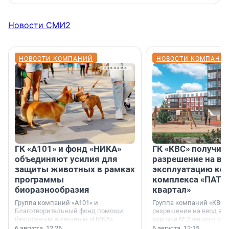
Новости СМИ2
НОВОСТИ КОМПАНИЙ
НОВОСТИ КОМПАНИ
ГК «А101» и фонд «НИКА»
ГК «КВС» получил
объединяют усилия для
разрешение на вв
защиты животных в рамках
эксплуатацию кор
программы
комплекса «ПАТИ
биоразнообразия
квартал»
Группа компаний «А101» и
Группа компаний «КВС»
Благотворительный фонд помощи
разрешение на ввод в 
бездомным животным «НИКА»
корпуса № 2 жилого про
заключили соглашение о
Уютный квартал», расп
6 августа, 12:26
6 августа, 12:15