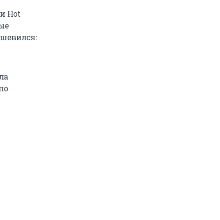
и Hot
рые
ушевился:
ла
по