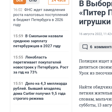
Все
СПБ
24 часа
В Выбор
16:02
ФНС ждет замедления
«Питер П
роста налоговых поступлений
игрушки
в бюджет Петербурга в 2026
году
16 августа 2022, 11:42
15:59
В Смольном назвали
среднюю зарплату
петербуржцев в 2027 году
6
коммент
15:55
Ленобласть
Полиция ищет в
перетягивает покупателей
делиться своим
новостроек у Петербурга. Рост
за год на 73%
Урок из песочн
15:51
Дело на 4,3 миллиарда
Найти обидчика
рублей. Бывший владелец
летняя жительни
дома Cartier получил 9,5 года
строгого режима
словам, мальчи
субботы, 13 авг