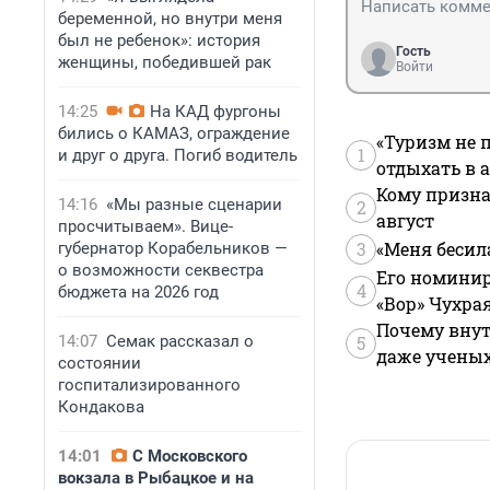
беременной, но внутри меня
был не ребенок»: история
Гость
женщины, победившей рак
Войти
14:25
На КАД фургоны
бились о КАМАЗ, ограждение
«Туризм не 
1
и друг о друга. Погиб водитель
отдыхать в а
Кому призна
14:16
«Мы разные сценарии
2
август
просчитываем». Вице-
3
«Меня бесил
губернатор Корабельников —
о возможности секвестра
Его номинир
4
бюджета на 2026 год
«Вор» Чухра
Почему внут
14:07
Семак рассказал о
5
даже учены
состоянии
госпитализированного
Кондакова
14:01
С Московского
вокзала в Рыбацкое и на