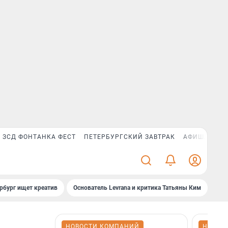
ЗСД ФОНТАНКА ФЕСТ
ПЕТЕРБУРГСКИЙ ЗАВТРАК
АФИША PLUS
рбург ищет креатив
Основатель Levrana и критика Татьяны Ким
Зач
НОВОСТИ КОМПАНИЙ
НОВОС