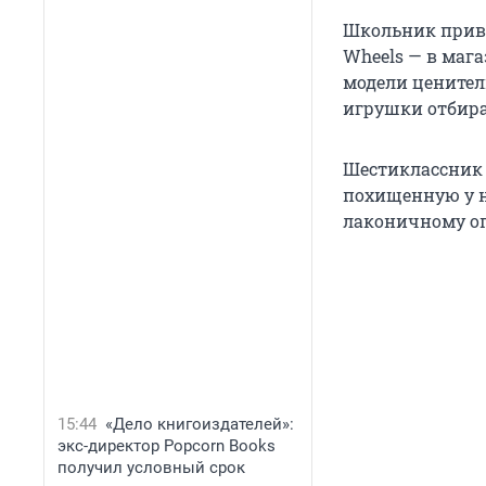
Школьник прив
Wheels — в мага
модели ценител
игрушки отбира
Шестиклассник 
похищенную у н
лаконичному оп
15:44
«Дело книгоиздателей»:
экс-директор Popcorn Books
получил условный срок