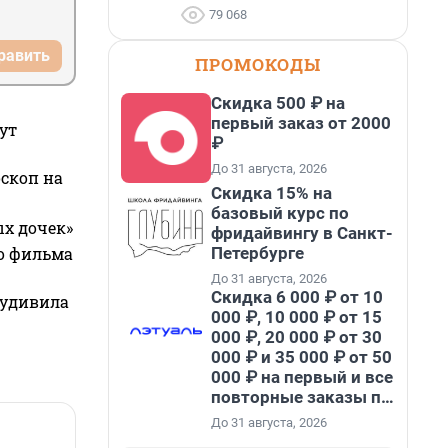
79 068
равить
ПРОМОКОДЫ
Скидка 500 ₽ на
первый заказ от 2000
ут
₽
До 31 августа, 2026
оскоп на
Скидка 15% на
базовый курс по
ых дочек»
фридайвингу в Санкт-
Петербурге
го фильма
До 31 августа, 2026
Скидка 6 000 ₽ от 10
 удивила
000 ₽, 10 000 ₽ от 15
000 ₽, 20 000 ₽ от 30
000 ₽ и 35 000 ₽ от 50
000 ₽ на первый и все
повторные заказы по
промокоду НАБЕРИ
До 31 августа, 2026