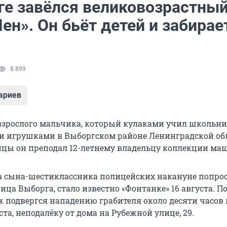
ге завёлся великовозрастны
ен». Он бьёт детей и забирае
8 899
ариев
зрослого мальчика, который кулаками учил школьн
и игрушками в Выборгском районе Ленинградской об
ицы он преподал 12-летнему владельцу коллекции ма
 сына-шестиклассника полицейских накануне попрос
ца Выборга, стало известно «Фонтанке» 16 августа. По
к подвергся нападению грабителя около десяти часов 
уста, неподалёку от дома на Рубежной улице, 29.