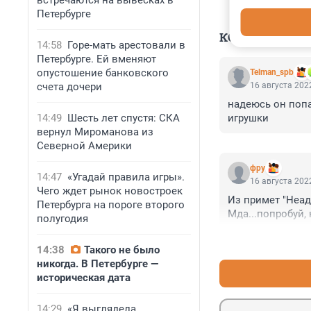
встречаются на вывесках в
Петербурге
КОММЕНТАР
14:58
Горе-мать арестовали в
Петербурге. Ей вменяют
опустошение банковского
Telman_spb
счета дочери
16 августа 2022
надеюсь он попад
14:49
Шесть лет спустя: СКА
игрушки
вернул Мироманова из
Северной Америки
фру
14:47
«Угадай правила игры».
16 августа 2022
Чего ждет рынок новостроек
Из примет "Неад
Петербурга на пороге второго
Мда...попробуй, 
полугодия
14:38
Такого не было
никогда. В Петербурге —
историческая дата
14:29
«Я выглядела