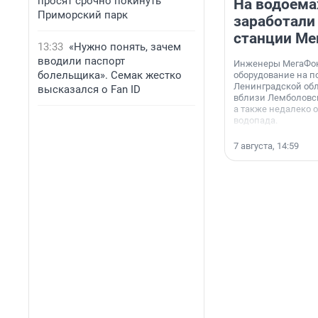
просят срочно покинуть
На водоёма
Приморский парк
заработали
станции Ме
13:33
«Нужно понять, зачем
вводили паспорт
Инженеры МегаФон
болельщика». Семак жестко
оборудование на п
Ленинградской обл
высказался о Fan ID
вблизи Лемболовск
а также недалеко 
водопада.
7 августа, 14:59