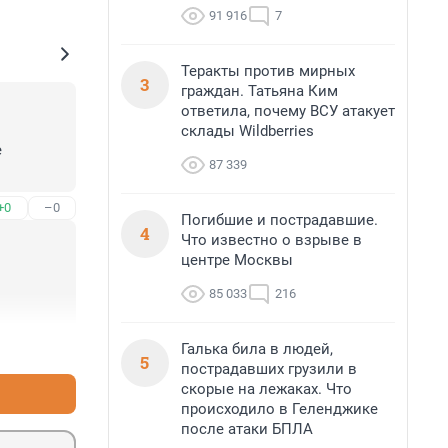
91 916
7
Теракты против мирных
3
граждан. Татьяна Ким
ответила, почему ВСУ атакует
склады Wildberries
 
87 339
+0
–0
Погибшие и пострадавшие.
4
Что известно о взрыве в
центре Москвы
85 033
216
+0
–0
Галька била в людей,
5
пострадавших грузили в
скорые на лежаках. Что
происходило в Геленджике
после атаки БПЛА