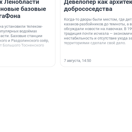
х Ленобласти
Девелопер как архите
 новые базовые
добрососедства
гаФона
Когда-то дворы были местом, где дет
казаков-разбойников до темноты, а 
а установили телеком-
обсуждали новости на лавочках. В 19
опулярных водоёмах
традиция почти исчезла — экономич
асти. Базовые станции
нестабильность и отсутствие ухода з
ого и Раздолинского озёр,
территориями сделали своё дело.
от Большого Тосненского
7 августа, 14:50