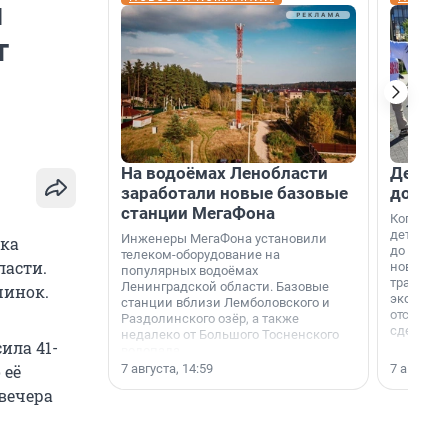
й
т
На водоёмах Ленобласти
Девело
заработали новые базовые
добро
станции МегаФона
Когда-то
дети игр
Инженеры МегаФона установили
ика
до темно
телеком-оборудование на
ласти.
новости н
популярных водоёмах
традиция
Ленинградской области. Базовые
шинок.
экономич
станции вблизи Лемболовского и
отсутств
Раздолинского озёр, а также
сделали 
недалеко от Большого Тосненского
ила 41-
водопада.
7 августа, 14:59
7 августа,
 её
вечера