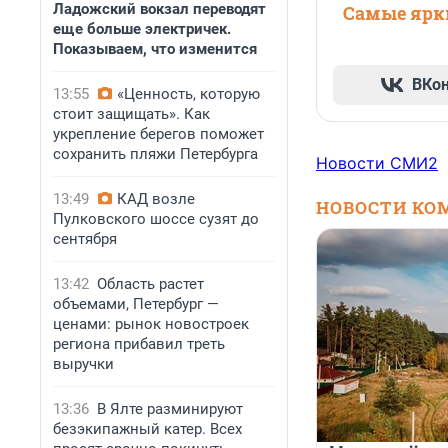
Ладожский вокзал переводят
Самые ярки
еще больше электричек.
Показываем, что изменится
ВКо
13:55
«Ценность, которую
стоит защищать». Как
укрепление берегов поможет
сохранить пляжи Петербурга
Новости СМИ2
13:49
КАД возле
НОВОСТИ КО
Пулковского шоссе сузят до
сентября
13:42
Область растет
объемами, Петербург —
ценами: рынок новостроек
региона прибавил треть
выручки
13:36
В Ялте разминируют
безэкипажный катер. Всех