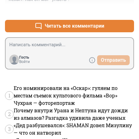
+2
–0
Читать все комментарии
Гость
Отправить
Войти
Его номинировали на «Оскар»: гуляем по
1
местам съемок культового фильма «Вор»
Чухрая — фоторепортаж
Почему внутри Урана и Нептуна идут дожди
2
из алмазов? Разгадка удивила даже ученых
«Дед разбушевался»: SHAMAN довел Мизулину
3
— что он натворил