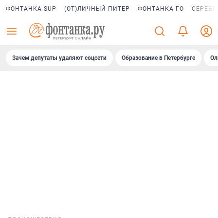
ФОНТАНКА SUP
(ОТ)ЛИЧНЫЙ ПИТЕР
ФОНТАНКА ГО
СЕРЕБР
Зачем депутаты удаляют соцсети
Образование в Петербурге
Ол