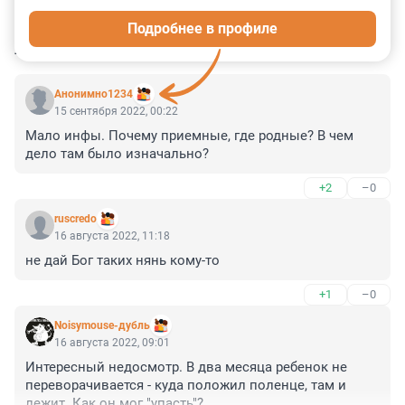
0
0
0
0
0
Подробнее в профиле
КОММЕНТАРИИ
6
Анонимно1234
15 сентября 2022, 00:22
Мало инфы. Почему приемные, где родные? В чем 
дело там было изначально?
+2
–0
ruscredo
16 августа 2022, 11:18
не дай Бог таких нянь кому-то
+1
–0
Noisymouse-дубль
16 августа 2022, 09:01
Интересный недосмотр. В два месяца ребенок не 
переворачивается - куда положил поленце, там и 
лежит. Как он мог "упасть"?