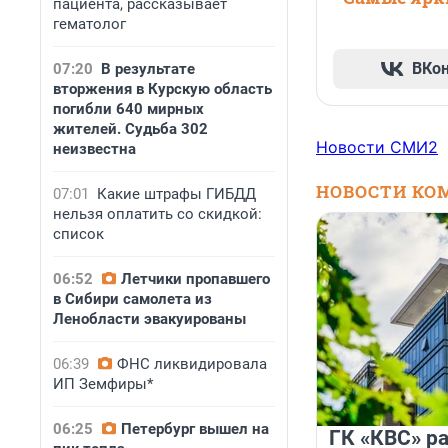
пациента, рассказывает
гематолог
ВКо
07:20
В результате
вторжения в Курскую область
погибли 640 мирных
жителей. Судьба 302
Новости СМИ2
неизвестна
НОВОСТИ КО
07:01
Какие штрафы ГИБДД
нельзя оплатить со скидкой:
список
06:52
Летчики пропавшего
в Сибири самолета из
Ленобласти эвакуированы
06:39
ФНС ликвидировала
ИП Земфиры*
06:25
Петербург вышел на
ГК «КВС» р