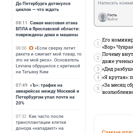
До Петербурга дотянулся
циклон — что ждать
Гость
Войти
08:11
Самая массовая атака
БПЛА в Ярославской области:
повреждены дома и машины
Его номинир
1
«Вор» Чухра
08:00
«Если сверху летит
Почему внут
ракета и сжигает мой товар, то
2
это не мой риск». Основатель
даже учены
Levrana обрушился с критикой
3
«Дед разбуш
на Татьяну Ким
4
«Я крутая»:
«За месяц сб
07:49
«Ъ»: трафик на
5
авиарейсах между Москвой и
возлюбленной
Петербургом упал почти на
20%
07:32
Как часто после
трансплантации клетки
донора «нападают» на
Самые ярки