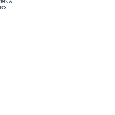
ве». А
его
й