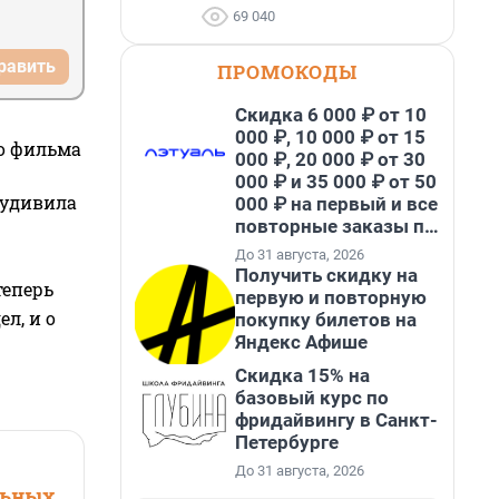
69 040
равить
ПРОМОКОДЫ
Скидка 6 000 ₽ от 10
000 ₽, 10 000 ₽ от 15
го фильма
000 ₽, 20 000 ₽ от 30
000 ₽ и 35 000 ₽ от 50
 удивила
000 ₽ на первый и все
повторные заказы по
промокоду НАБЕРИ
До 31 августа, 2026
Получить скидку на
теперь
первую и повторную
л, и о
покупку билетов на
Яндекс Афише
Скидка 15% на
базовый курс по
фридайвингу в Санкт-
Петербурге
До 31 августа, 2026
льных