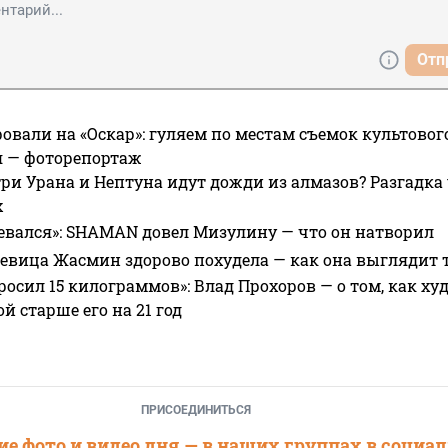
Отп
овали на «Оскар»: гуляем по местам съемок культово
я — фоторепортаж
ри Урана и Нептуна идут дожди из алмазов? Разгадка
х
евался»: SHAMAN довел Мизулину — что он натворил
 певица Жасмин здорово похудела — как она выглядит 
росил 15 килограммов»: Влад Прохоров — о том, как худе
 старше его на 21 год
ПРИСОЕДИНИТЬСЯ
е фото и видео дня — в наших группах в социа