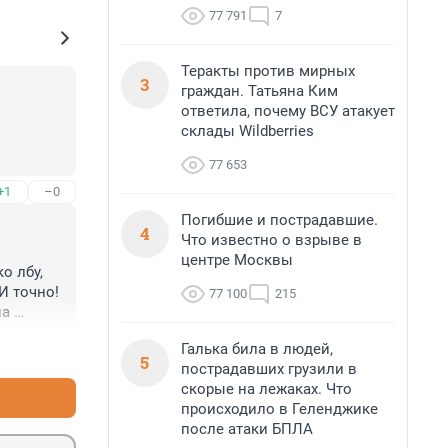
77 791
7
Теракты против мирных
3
граждан. Татьяна Ким
ответила, почему ВСУ атакует
склады Wildberries
77 653
+1
–0
Погибшие и пострадавшие.
4
Что известно о взрыве в
центре Москвы
 лбу, 
И точно! 
77 100
215
а 
Галька била в людей,
+2
–0
5
пострадавших грузили в
скорые на лежаках. Что
происходило в Геленджике
после атаки БПЛА