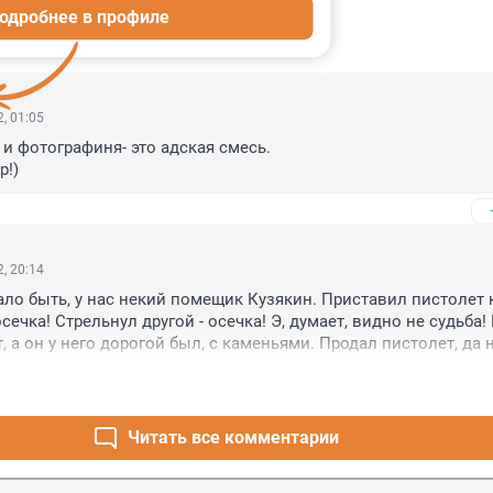
одробнее в профиле
ИИ
10
, 01:05
 и фотографиня- это адская смесь.

р!)
, 20:14
ало быть, у нас некий помещик Кузякин. Приставил пистолет ко
осечка! Стрельнул другой - осечка! Э, думает, видно не судьба! 
 а он у него дорогой был, с каменьями. Продал пистолет, да н
… а уж потом спьяну упал в сугроб да замёрз... (с)
Читать все комментарии