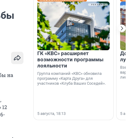
ьбы
ГК «КВС» расширяет
Дом ил
возможности программы
лучше 
лояльности
Взвешива
варианто
Группа компаний «КВС» обновила
бы на
лишнего 
программу «Карта Друга» для
участников «Клуба Ваших Соседей».
,
 12
5 августа, 18:13
5 августа,
6-