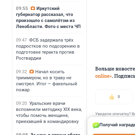
09:55
Иркутский
губернатор рассказал, что
произошло с самолётом из
Ленобласти. Фото с места ЧП
09:47
ФСБ задержала трёх
подростков по подозрению в
подготовке теракта против
Росгвардии
Больше новост
09:32
Начал косить
online»
. Подпис
триммером, но в траву не
смотрел. Итог — факельный
пожар
0
09:20
Уральские врачи
вспомнили методику XIX века,
Увидели опечатку? В
чтобы помочь женщине,
приехавшей в командировку
Получай наград