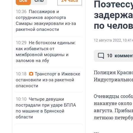
Все
СПБ
24 часа
Поэтесс
10:36
Пассажиров и
задержа
сотрудников аэропорта
по чело
Самары эвакуировали из-за
ракетной опасности
12 августа 2022, 10:41
10:29
Не ботоксом единым:
как избавиться от
межбровной морщины и
10
коммен
заломов на лбу
Полиция Красно
10:18
Транспорт в Ижевске
Индустриальном
остановили из-за ракетной
опасности
Очевидцы сообщ
10:10
Четыре девушки
накануне около 
пострадали при ударе БПЛА
августа. Прибы
по машине в Брянской
области
летнюю петербу