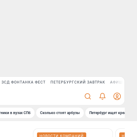
ЗСД ФОНТАНКА ФЕСТ
ПЕТЕРБУРГСКИЙ ЗАВТРАК
АФИША PLUS
ники в вузах СПб
Сколько стоят арбузы
Петербург ищет креатив
НОВОСТИ КОМПАНИЙ
НОВОС