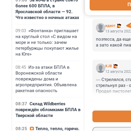
09:08
За ночь в стране сбито
П
более 600 БПЛА, в
КОММЕНТАР
Ярославской области — 92.
Что известно о ночных атаках
идиот
09:03
«Фонтанка» приглашает
13 августа 2022
на круглый стол «С видом на
поэтесса, да еще
море и не только: зачем
а зато какой пиа
петербуржцы покупают жилье
на Юге»
KJB
08:45
Из-за атаки БПЛА в
12 августа 2022
Воронежской области
повреждены дома и
― Стрелялся, ст
агропредприятия. Объявлена
стрельнул раз - 
ракетная опасность
Продал пистолет,
радостях напился
08:37
Склад Wildberries
повреждён обломками БПЛА в
Тверской области
08:25
Тепло, тепло, горячо.