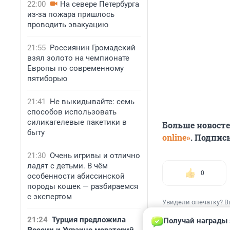
22:00
На севере Петербурга
из-за пожара пришлось
проводить эвакуацию
21:55
Россиянин Громадский
взял золото на чемпионате
Европы по современному
пятиборью
21:41
Не выкидывайте: семь
способов использовать
силикагелевые пакетики в
Больше новост
быту
online»
. Подпис
21:30
Очень игривы и отлично
ладят с детьми. В чём
0
особенности абиссинской
породы кошек — разбираемся
с экспертом
Увидели опечатку? В
21:24
Турция предложила
Получай награды 