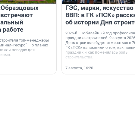
«Образцовых
ГЭС, марки, искусство
 встречают
ВВП: в ГК «ПСК» расск
нальный
об истории Дня строит
а работе
2026-й — юбилейный год профессио
праздника строителей. 9 августа 2026
 строителя топ-менеджеры
День строителя будет отмечаться в 70
минал-Ресурс“ — о планах
ГК «ПСК» напомнили о том, как появ
иях и поводах для
праздник и как поменялась роль
мизма.
строительства.
7 августа, 16:20