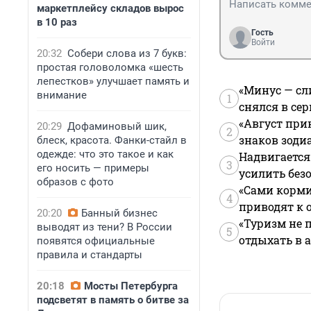
маркетплейсу складов вырос
в 10 раз
Гость
Войти
20:32
Собери слова из 7 букв:
простая головоломка «шесть
лепестков» улучшает память и
«Минус — сл
внимание
1
снялся в се
«Август при
20:29
Дофаминовый шик,
2
знаков зоди
блеск, красота. Фанки-стайл в
одежде: что это такое и как
Надвигается
3
его носить — примеры
усилить без
образов с фото
«Сами корми
4
приводят к 
20:20
Банный бизнес
«Туризм не 
выводят из тени? В России
5
отдыхать в а
появятся официальные
правила и стандарты
20:18
Мосты Петербурга
подсветят в память о битве за