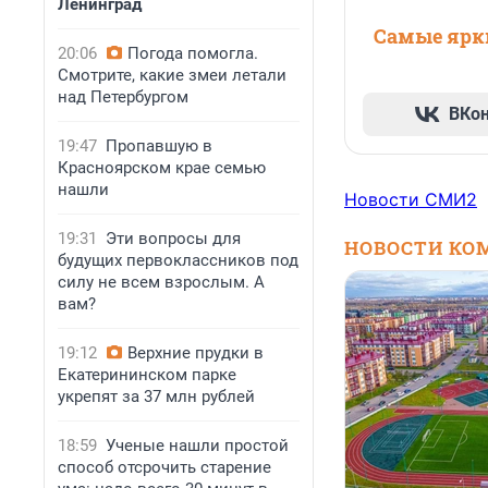
Ленинград
Самые ярки
20:06
Погода помогла.
Смотрите, какие змеи летали
над Петербургом
ВКо
19:47
Пропавшую в
Красноярском крае семью
нашли
Новости СМИ2
19:31
Эти вопросы для
НОВОСТИ КО
будущих первоклассников под
силу не всем взрослым. А
вам?
19:12
Верхние прудки в
Екатерининском парке
укрепят за 37 млн рублей
18:59
Ученые нашли простой
способ отсрочить старение