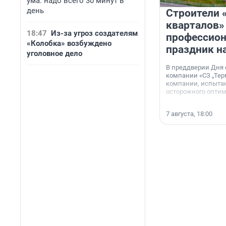
ума: надо всего 30 минут в
день
Строители 
кварталов»
18:47
Из-за угроз создателям
профессио
«Колобка» возбуждено
праздник н
уголовное дело
В преддверии Дня
компании «СЗ „Тер
компании, испытан
осторожного опти
7 августа, 18:00