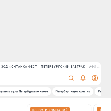
ЗСД ФОНТАНКА ФЕСТ
ПЕТЕРБУРГСКИЙ ЗАВТРАК
АФИША PLUS
тупил в вузы Петербурга по квоте
Петербург ищет креатив
Рейтинги
НОВОСТИ КОМПАНИЙ
НОВОС