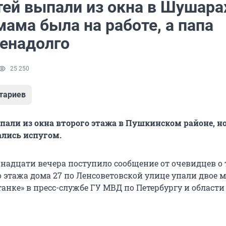
тей выпали из окна в Шушара
мама была на работе, а папа
енадолго
25 250
тариев
пали из окна второго этажа в Пушкинском районе, но
ались испугом.
ннадцати вечера поступило сообщение от очевидцев о т
о этажа дома 27 по Ленсоветовской улице упали двое 
нке» в пресс-службе ГУ МВД по Петербургу и области 