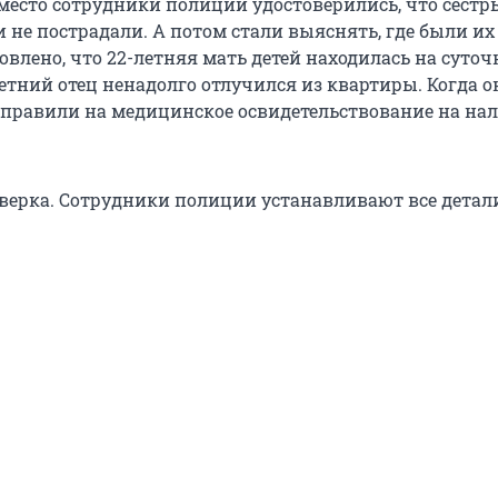
есто сотрудники полиции удостоверились, что сестры
 не пострадали. А потом стали выяснять, где были их
овлено, что 22-летняя мать детей находилась на суто
-летний отец ненадолго отлучился из квартиры. Когда о
направили на медицинское освидетельствование на на
верка. Сотрудники полиции устанавливают все детал