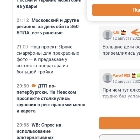
России и Украине мораторий
на удары
По
КОММЕНТАР
21:12
Московский и другие
регионы: за день сбито 360
БПЛА, есть раненые
KJB
12 августа 2022
21:00
Наш проект: Яркие
Большие дети ос
смартфоны для прекрасных
приземлились у
фото — в предзаказе у
сотового оператора из
большой тройки
Pavel1988
12 августа 2022
20:50
ДТП по-
При чем тут алк
петербургски. На Невском
трудно без успо
проспекте столкнулись
грузовик с ресторанным меню
и карета
20:38
WB: Спрос на
использование
альтернативных