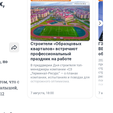
х,
Строители «Образцовых
ГЭС, м
кварталов» встречают
ВВП: в
профессиональный
об ист
праздник на работе
2026-й —
, по
професси
В преддверии Дня строителя топ-
строителе
менеджеры компании «СЗ
строителя
„Терминал-Ресурс“ — о планах
раз. В ГК
компании, испытаниях и поводах для
появился
ом, что с
осторожного оптимизма.
поменяла
малышей,
7 августа, 18:00
7 августа,
12