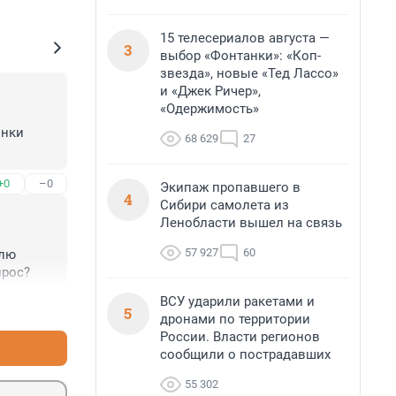
15 телесериалов августа —
3
выбор «Фонтанки»: «Коп-
звезда», новые «Тед Лассо»
и «Джек Ричер»,
«Одержимость»
нки 
68 629
27
+0
–0
Экипаж пропавшего в
4
Сибири самолета из
Ленобласти вышел на связь
57 927
60
лю 
прос?
ВСУ ударили ракетами и
+1
–1
5
дронами по территории
России. Власти регионов
сообщили о пострадавших
55 302