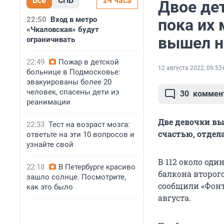
Все
СПБ
24 часа
Двое де
22:50
Вход в метро
пока их 
«Чкаловская» будут
вышел н
ограничивать
22:49
Пожар в детской
12 августа 2022, 09:53
больнице в Подмосковье:
эвакуированы более 20
человек, спасены дети из
30
коммен
реанимации
Две девочки вы
22:33
Тест на возраст мозга:
счастью, отдел
ответьте на эти 10 вопросов и
узнайте свой
В 112 около оди
22:18
В Петербурге красиво
балкона второг
зашло солнце. Посмотрите,
сообщили «Фонта
как это было
августа.