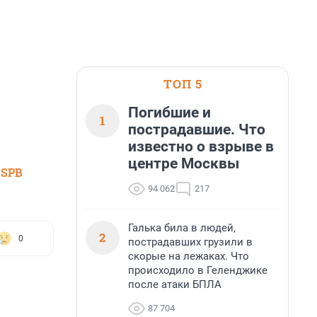
ТОП 5
Погибшие и
1
пострадавшие. Что
известно о взрыве в
центре Москвы
 SPB
94 062
217
Галька била в людей,
2
0
пострадавших грузили в
скорые на лежаках. Что
происходило в Геленджике
после атаки БПЛА
87 704