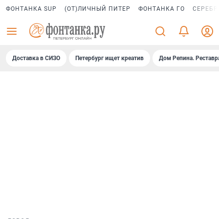
ФОНТАНКА SUP
(ОТ)ЛИЧНЫЙ ПИТЕР
ФОНТАНКА ГО
СЕРЕБР
Доставка в СИЗО
Петербург ищет креатив
Дом Репина. Реставр