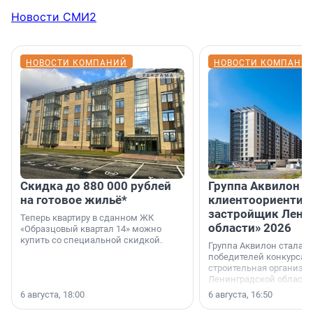
Новости СМИ2
НОВОСТИ КОМПАНИЙ
НОВОСТИ КОМПАНИ
Скидка до 880 000 рублей
Группа Аквилон 
на готовое жильё*
клиентоориентир
застройщик Лени
Теперь квартиру в сданном ЖК
области» 2026
«Образцовый квартал 14» можно
купить со специальной скидкой.
Группа Аквилон стала 
победителей конкурса 
строительная организа
Ленинградской области 
номинации «Самый
6 августа, 18:00
6 августа, 16:50
клиентоориентированн
застройщик Ленинград