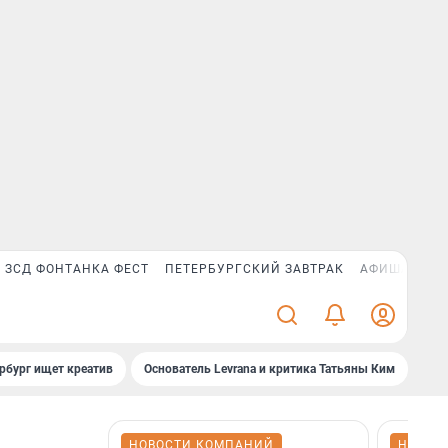
ЗСД ФОНТАНКА ФЕСТ
ПЕТЕРБУРГСКИЙ ЗАВТРАК
АФИША PLUS
рбург ищет креатив
Основатель Levrana и критика Татьяны Ким
Зач
НОВОСТИ КОМПАНИЙ
НОВОС