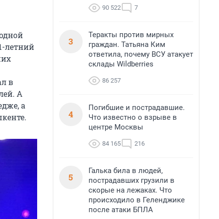
90 522
7
Родной
Теракты против мирных
3
граждан. Татьяна Ким
1-летний
ответила, почему ВСУ атакует
них
склады Wildberries
86 257
ал в
лей. А
дже, а
Погибшие и пострадавшие.
4
шкенте.
Что известно о взрыве в
центре Москвы
84 165
216
Галька била в людей,
5
пострадавших грузили в
скорые на лежаках. Что
происходило в Геленджике
после атаки БПЛА