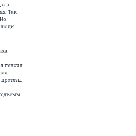
 а в
ях. Так
 Но
к люди
аха.
ся пенсия
лая
и протезы
 подъемы