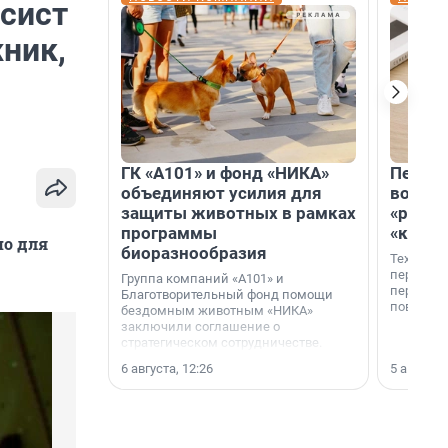
ксист
жник,
ГК «А101» и фонд «НИКА»
Петер
объединяют усилия для
возвр
защиты животных в рамках
«раскл
программы
«книж
но для
биоразнообразия
Технолог
перестае
Группа компаний «А101» и
переходи
Благотворительный фонд помощи
повседне
бездомным животным «НИКА»
заключили соглашение о
стратегическом сотрудничестве.
6 августа, 12:26
5 августа,