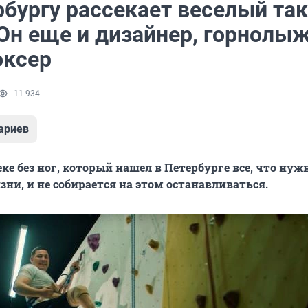
рбургу рассекает веселый та
 Он еще и дизайнер, горнолы
оксер
11 934
ариев
еке без ног, который нашел в Петербурге все, что нуж
ни, и не собирается на этом останавливаться.