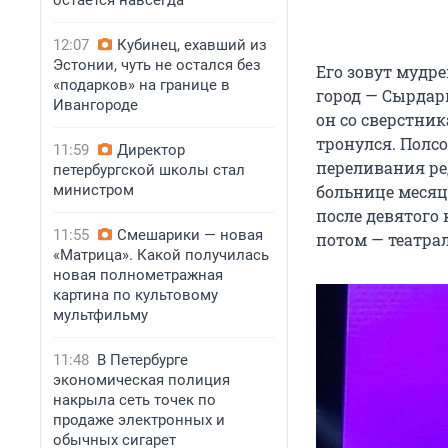
остается навсегда
12:07
Кубинец, ехавший из
Эстонии, чуть не остался без
Его зовут мудре
«подарков» на границе в
город — Сырдарь
Ивангороде
он со сверстни
тронулся. Полс
11:59
Директор
переливания ре
петербургской школы стал
министром
больнице месяц,
после девятого
11:55
Смешарики — новая
потом — театра
«Матрица». Какой получилась
новая полнометражная
картина по культовому
мультфильму
11:48
В Петербурге
экономическая полиция
накрыла сеть точек по
продаже электронных и
обычных сигарет