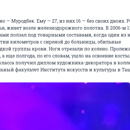
но — Муродбек. Ему — 27, из них 16 — без своих двоих. 
я, живет возле железнодорожного полотна. В 2006-м 1
ками ползал под товарными составами, когда один из 
отни километров с сиреной до больницы, обильные
дкой группы крови. Ноги отрезали по колено. Пролеж
 а еще полгода, по его словам, ушло на освоение косты
 класса получил диплом художника-декоратора в колле
льный факультет Института искусств и культуры в Та