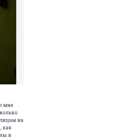
л мне
сколько
улицам на
, как
ны в