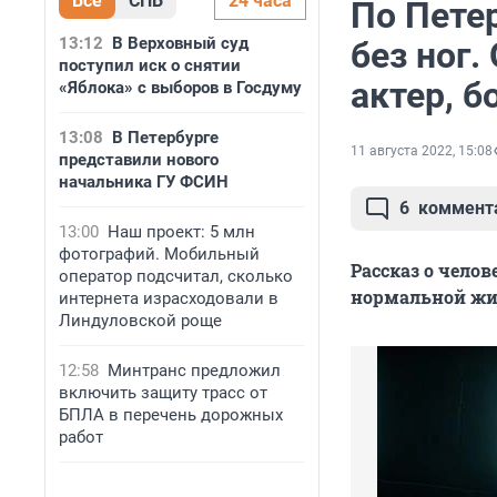
Все
СПБ
24 часа
По Пете
13:12
В Верховный суд
без ног.
поступил иск о снятии
актер, б
«Яблока» с выборов в Госдуму
13:08
В Петербурге
11 августа 2022, 15:08
представили нового
начальника ГУ ФСИН
6
коммент
13:00
Наш проект: 5 млн
фотографий. Мобильный
Рассказ о челов
оператор подсчитал, сколько
нормальной жиз
интернета израсходовали в
Линдуловской роще
12:58
Минтранс предложил
включить защиту трасс от
БПЛА в перечень дорожных
работ