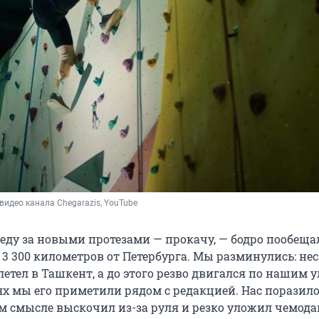
видео канала Chegarazis, YouTube
иеду за новыми протезами — прокачу, — бодро пообеща
а 3 300 километров от Петербурга. Мы разминулись: не
летел в Ташкент, а до этого резво двигался по нашим 
ях мы его приметили рядом с редакцией. Нас поразило
м смысле выскочил из-за руля и резко уложил чемода