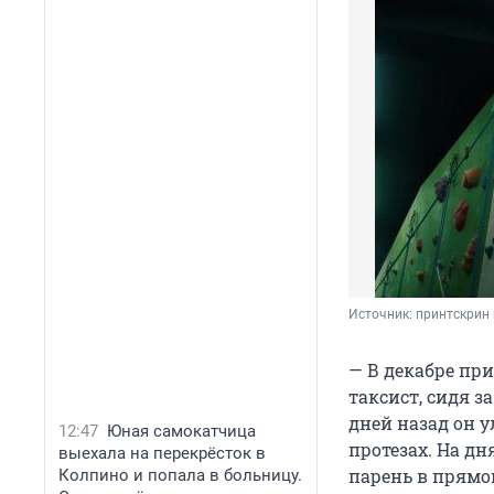
Источник: 
принтскрин 
— В декабре пр
таксист, сидя з
дней назад он у
12:47
Юная самокатчица
протезах. На дн
выехала на перекрёсток в
парень в прямо
Колпино и попала в больницу.