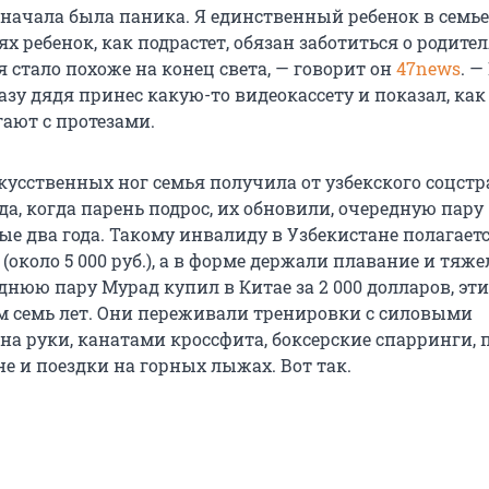
сначала была паника. Я единственный ребенок в семье,
 ребенок, как подрастет, обязан заботиться о родител
я стало похоже на конец света, — говорит он
47news
. —
азу дядя принес какую-то видеокассету и показал, ка
гают с протезами.
кусственных ног семья получила от узбекского соцстр
да, когда парень подрос, их обновили, очередную пару
е два года. Такому инвалиду в Узбекистане полагает
 (около 5 000 руб.), а в форме держали плавание и тяже
днюю пару Мурад купил в Китае за 2 000 долларов, эт
м семь лет. Они переживали тренировки с силовыми
а руки, канатами кроссфита, боксерские спарринги,
не и поездки на горных лыжах. Вот так.