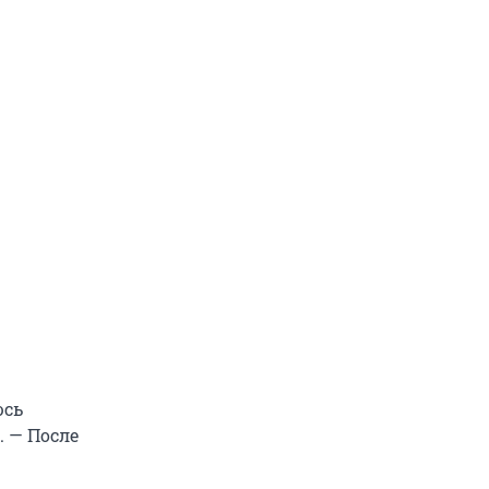
юсь
. — После