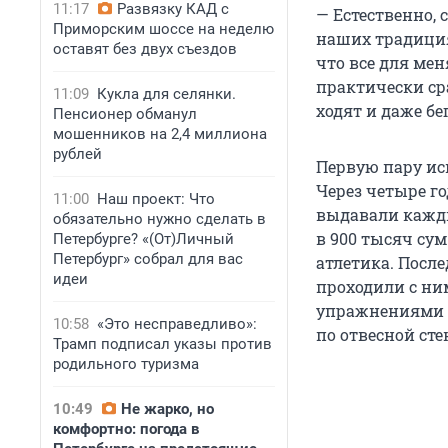
11:17
Развязку КАД с
— Естественно, 
Приморским шоссе на неделю
наших традициях
оставят без двух съездов
что все для мен
практически ср
11:09
Кукла для селянки.
ходят и даже бе
Пенсионер обманул
мошенников на 2,4 миллиона
рублей
Первую пару ис
Через четыре го
11:00
Наш проект: Что
выдавали кажды
обязательно нужно сделать в
в 900 тысяч сум
Петербурге? «(От)Личный
Петербург» собрал для вас
атлетика. После
идеи
проходили с ни
упражнениями н
10:58
«Это несправедливо»:
по отвесной сте
Трамп подписал указы против
родильного туризма
10:49
Не жарко, но
комфортно: погода в