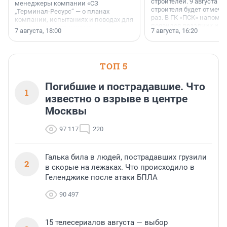
строителей. 9 августа 2
менеджеры компании «СЗ
строителя будет отмечат
„Терминал-Ресурс“ — о планах
раз. В ГК «ПСК» напомни
компании, испытаниях и поводах для
появился праздник и к
осторожного оптимизма.
7 августа, 18:00
7 августа, 16:20
поменялась роль строит
ТОП 5
Погибшие и пострадавшие. Что
1
известно о взрыве в центре
Москвы
97 117
220
Галька била в людей, пострадавших грузили
2
в скорые на лежаках. Что происходило в
Геленджике после атаки БПЛА
90 497
15 телесериалов августа — выбор