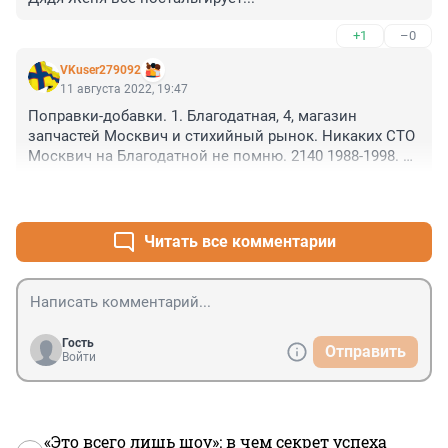
+1
–0
VKuser279092
11 августа 2022, 19:47
Поправки-добавки. 1. Благодатная, 4, магазин 
запчастей Москвич и стихийный рынок. Никаких СТО 
Москвич на Благодатной не помню. 2140 1988-1998. 2. 
"Деньги есть - девчонки любят, денег нету - ... отрубят." 
+0
–0
Авторынок за танком на Стачек и универмаг 
Нарвский.
Читать все комментарии
Гость
Отправить
Войти
«Это всего лишь шоу»: в чем секрет успеха