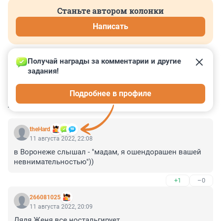
Станьте автором колонки
Написать
Получай награды за комментарии и другие 
задания!
0
0
0
0
0
Подробнее в профиле
КОММЕНТАРИИ
16
theHard
11 августа 2022, 22:08
в Воронеже слышал - "мадам, я ошендорашен вашей 
невнимательностью"))
+1
–0
266081025
11 августа 2022, 20:09
Дядя Женя все ностальгирует...