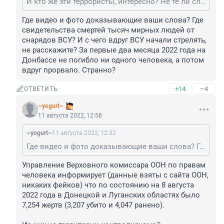
И кто же эти террористы, интересно? Не те ли служащие ВСУ, которые засыпают артиллерийскими снарядами жилые кварталы городов, зная, что там никаких военных нет? Или те, которые устраивают теракты, убивая людей из администрации освобожденных городов? И кто же их спонсирует, посылая оружие на десятки миллиардов долларов? Ах да, ссейчас выплывет фраза "вы не понимаете, это другое".
Где видео и фото доказывающие ваши слова? Где 
свидетельства смертей тысяч мирных людей от 
снарядов ВСУ? И с чего вдруг ВСУ начали стрелять, 
не расскажите? За первые два месяца 2022 года на 
Донбассе не погибло ни одного человека, а потом 
вдруг прорвало. Странно?
+14
–4
ОТВЕТИТЬ
~yogurt~
11 августа 2022, 12:58
~yogurt~
11 августа 2022, 12:32
Где видео и фото доказывающие ваши слова? Где свидетельства смертей тысяч мирных людей от снарядов ВСУ? И с чего вдруг ВСУ начали стрелять, не расскажите? За первые два месяца 2022 года на Донбассе не погибло ни одного человека, а потом вдруг прорвало. Странно?
Управление Верховного комиссара ООН по правам 
человека информирует (данные взяты с сайта ООН, 
никаких фейков) что по состоянию на 8 августа 
2022 года в Донецкой и Луганских областях было 
7,254 жертв (3,207 убито и 4,047 ранено). 
