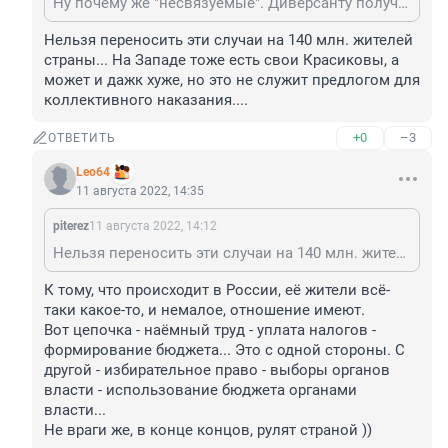
Ну почему же "несвязуемые". Диверсанту получить шенгенскую визу куда проще и безопаснее, чем национальную. Вадим Красиков, например, отсиживающий пожизненное за убийство в Германии Зелимхана Хангошвили, попал в Евросоюз через Францию по шенгенской визе.
Нельзя переносить эти случаи на 140 млн. жителей 
страны... На Западе тоже есть свои Красиковы, а 
может и дажк хуже, но это не служит предлогом для 
коллективного наказания....
+0
–3
ОТВЕТИТЬ
Leo64
11 августа 2022, 14:35
piterez
11 августа 2022, 14:12
Нельзя переносить эти случаи на 140 млн. жителей страны... На Западе тоже есть свои Красиковы, а может и дажк хуже, но это не служит предлогом для коллективного наказания....
К тому, что происходит в России, её жители всё-
таки какое-то, и немалое, отношение имеют.

Вот цепочка - наёмный труд - уплата налогов - 
формирование бюджета... Это с одной стороны. С 
другой - избирательное право - выборы органов 
власти - использование бюджета органами 
власти...

Не враги же, в конце концов, рулят страной ))