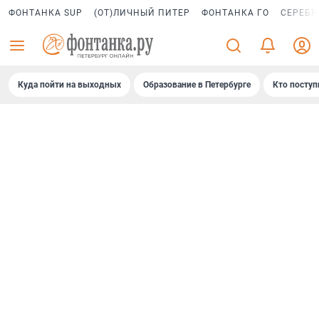
ФОНТАНКА SUP
(ОТ)ЛИЧНЫЙ ПИТЕР
ФОНТАНКА ГО
СЕРЕБР
Куда пойти на выходных
Образование в Петербурге
Кто поступ