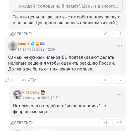
Не кушай "соловьиный помёт". Цены на энергоносители для Украины были выше, чем для Европы.Ты упал в дерьмо вранья.
То, что цены выше, это уже их собственная заслуга, 
а не наша. Цэевропа оказалась слишком хитрой.)
+0
–2
ОТВЕТИТЬ
Алик-1
11 августа 2022, 12:56
Самых ненужных членов ЕС подталкивают делать 
нелепые решения чтобы оценить реакцию России. 
Должна же быть от них какая то польза
+8
–7
ОТВЕТИТЬ
2
ProstoZloy
11 августа 2022, 13:59
Нет смысла в подобных "исследованиях" - с 
февраля месяца.
+1
–0
ОТВЕТИТЬ