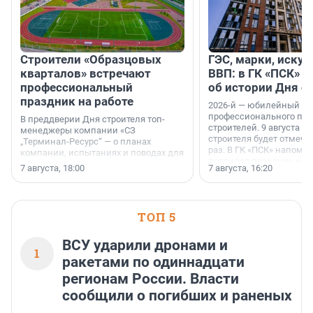
Строители «Образцовых
ГЭС, марки, искус
кварталов» встречают
ВВП: в ГК «ПСК» р
профессиональный
об истории Дня с
праздник на работе
2026-й — юбилейный го
профессионального пр
В преддверии Дня строителя топ-
строителей. 9 августа 2
менеджеры компании «СЗ
строителя будет отмечат
„Терминал-Ресурс“ — о планах
раз. В ГК «ПСК» напомни
компании, испытаниях и поводах для
появился праздник и к
осторожного оптимизма.
7 августа, 18:00
7 августа, 16:20
поменялась роль строит
ТОП 5
ВСУ ударили дронами и
1
ракетами по одиннадцати
регионам России. Власти
сообщили о погибших и раненых