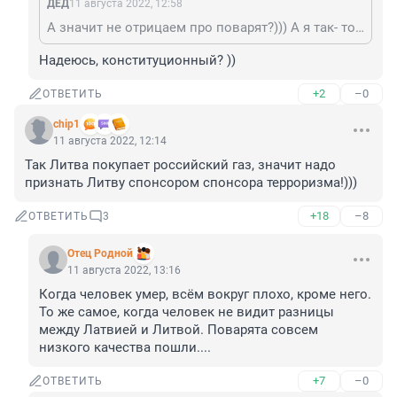
ДЕД
11 августа 2022, 12:58
А значит не отрицаем про поварят?))) А я так- то монархист если че...
Надеюсь, конституционный? ))
+2
–0
ОТВЕТИТЬ
chip1
11 августа 2022, 12:14
Так Литва покупает российский газ, значит надо 
признать Литву спонсором спонсора терроризма!)))
+18
–8
ОТВЕТИТЬ
3
Отец Родной
11 августа 2022, 13:16
Когда человек умер, всём вокруг плохо, кроме него. 
То же самое, когда человек не видит разницы 
между Латвией и Литвой. Поварята совсем 
низкого качества пошли....
+7
–0
ОТВЕТИТЬ