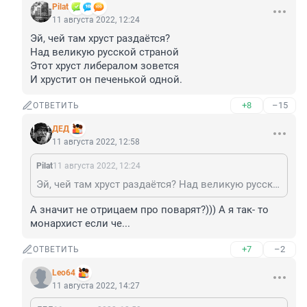
Pilat
11 августа 2022, 12:24
Эй, чей там хруст раздаётся?

Над великую русской страной

Этот хруст либералом зовется

И хрустит он печенькой одной.
+8
–15
ОТВЕТИТЬ
ДЕД
11 августа 2022, 12:58
Pilat
11 августа 2022, 12:24
Эй, чей там хруст раздаётся? Над великую русской страной Этот хруст либералом зовется И хрустит он печенькой одной.
А значит не отрицаем про поварят?))) А я так- то 
монархист если че...
+7
–2
ОТВЕТИТЬ
Leo64
11 августа 2022, 14:27