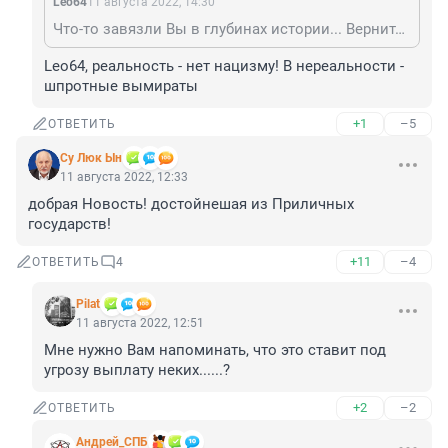
Leo64
11 августа 2022, 14:30
Что-то завязли Вы в глубинах истории... Вернитесь к реальности ))
Leo64, реальность - нет нацизму! В нереальности - 
шпротные вымираты
+1
–5
ОТВЕТИТЬ
Су Люк Ын
11 августа 2022, 12:33
добрая Новость! достойнешая из Приличных 
государств!
+11
–4
ОТВЕТИТЬ
4
Pilat
11 августа 2022, 12:51
Мне нужно Вам напоминать, что это ставит под 
угрозу выплату неких......?
+2
–2
ОТВЕТИТЬ
Андрей_СПБ