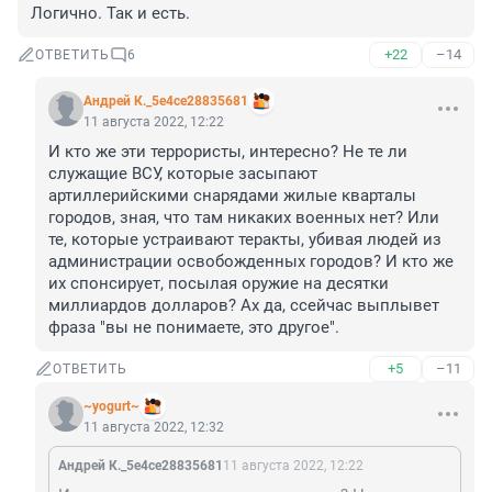
Логично. Так и есть.
+22
–14
ОТВЕТИТЬ
6
Андрей К._5e4ce28835681
11 августа 2022, 12:22
И кто же эти террористы, интересно? Не те ли 
служащие ВСУ, которые засыпают 
артиллерийскими снарядами жилые кварталы 
городов, зная, что там никаких военных нет? Или 
те, которые устраивают теракты, убивая людей из 
администрации освобожденных городов? И кто же 
их спонсирует, посылая оружие на десятки 
миллиардов долларов? Ах да, ссейчас выплывет 
фраза "вы не понимаете, это другое".
+5
–11
ОТВЕТИТЬ
~yogurt~
11 августа 2022, 12:32
Андрей К._5e4ce28835681
11 августа 2022, 12:22