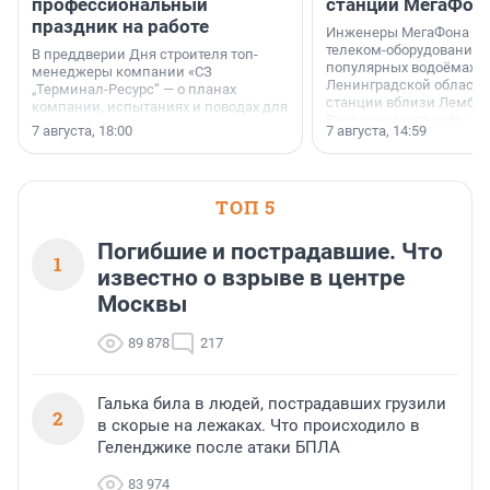
профессиональный
станции МегаФон
праздник на работе
Инженеры МегаФона ус
телеком-оборудование 
В преддверии Дня строителя топ-
популярных водоёмах
менеджеры компании «СЗ
Ленинградской области
„Терминал-Ресурс“ — о планах
станции вблизи Лембол
компании, испытаниях и поводах для
Раздолинского озёр, а 
осторожного оптимизма.
7 августа, 18:00
7 августа, 14:59
недалеко от Большого Т
водопада.
ТОП 5
Погибшие и пострадавшие. Что
1
известно о взрыве в центре
Москвы
89 878
217
Галька била в людей, пострадавших грузили
2
в скорые на лежаках. Что происходило в
Геленджике после атаки БПЛА
83 974