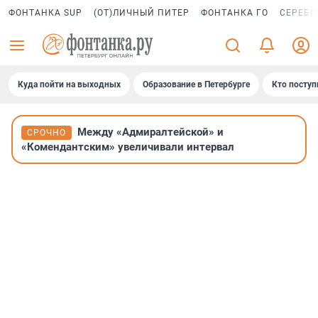
ФОНТАНКА SUP
(ОТ)ЛИЧНЫЙ ПИТЕР
ФОНТАНКА ГО
СЕРЕБР
Куда пойти на выходных
Образование в Петербурге
Кто поступ
Между «Адмиралтейской» и
СРОЧНО
«Комендантским» увеличивали интервал