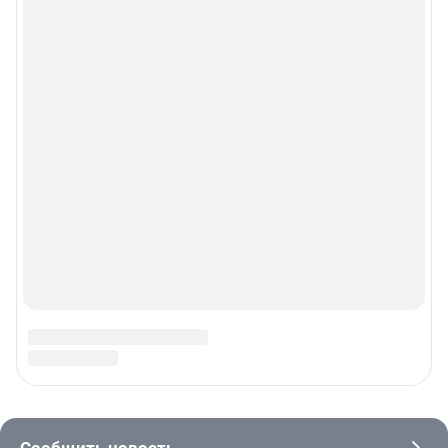
© 2000-2026 Фонтанка.Ру
Свидетельство Роскомнадзора ЭЛ № ФС 77-66333 от 14.07.2016
© ООО «Интернет Технологии»