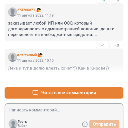
+0
–0
274700871
11 августа 2022, 11:19
заказывает любой ИП или ООО, который 
договаривается с администрацией колонии, деньги 
перечисляет на внебюджетные средства. 
Осужденным либо не платят вообще ничего, либо 
+1
–0
сигареты и кофе. А суммы проходят высокие и 
расстаскиваются они среди руководства колонии и 
Кот Ученый
территориального фсин
11 августа 2022, 10:10
Леха и тут в долю влезть хочет?)) Как в Кирове?)
+1
–7
Читать все комментарии
Гость
Отправить
Войти