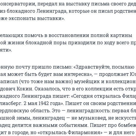
онсерватории, передал на выставку письма своего дед
а из блокадного Ленинграда, которые он писал родстве
оже экспонаты выставки».
желающих помочь в восстановлении полной картины
й жизни блокадной поры приходили по ходу всего п
яти».
онную почту пришло письмо: «Здравствуйте, посылаю
рая может быть будет вам интересна», — продолжает 
написал (что тоже нам важно) музейщик и коллекцион
ович Кокин. Оказалось, что в его коллекции есть отк
локадного Ленинграда пишет: «Сегодня открылась Фил
иасберг. 2 мая 1942 года». Пишет он своим родственн
ердловскую область. Это — ленинградскость: первая б
ашной зимы, ленинградец — не музыковед, не искусст
адец делится важными событиями. Пишет про бомбеж
дит в городе, но «открылась Филармония» — и для него 