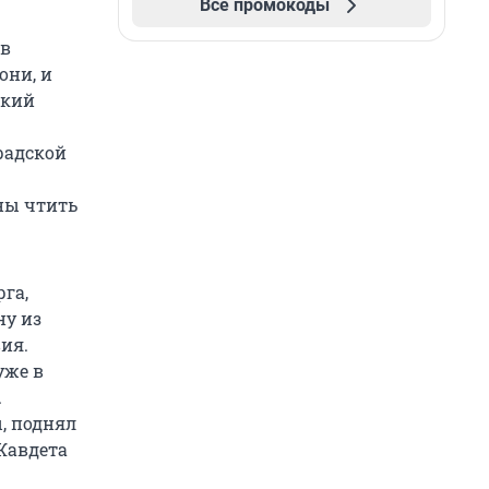
Все промокоды
 в
они, и
ский
радской
жны чтить
га,
ну из
ия.
уже в
.
, поднял
Жавдета