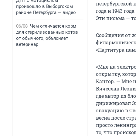
ДТП с мотоциклом
петербургской к
произошло в Выборгском
года и 1943 год
районе Петербурга — видео
Эти письма — т
06/08
Чем отличается корм
для стерилизованных котов
Сообщения от 
от обычного, объясняет
филармоническо
ветеринар
«Партитура пам
«Мне на электр
открытку, кото
Кантор. — Мне 
Вячеслав Леонид
где автор из б
дирижировал Эл
эвакуацию в Св
весна после стр
просто ленингр
то, что происхо