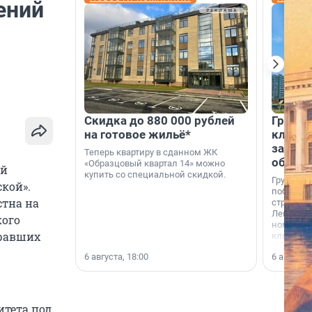
ений
Скидка до 880 000 рублей
Группа
на готовое жильё*
клиен
застро
Теперь квартиру в сданном ЖК
област
«Образцовый квартал 14» можно
ой
купить со специальной скидкой.
Группа А
кой».
победите
стна на
строител
Ленингра
кого
номинац
иравших
клиенто
застройщ
6 августа, 18:00
6 августа,
области»
тета под