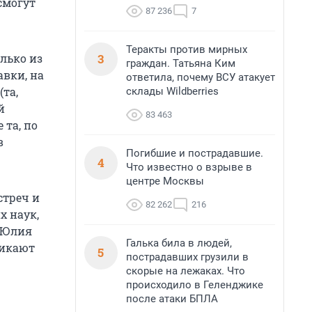
смогут
87 236
7
Теракты против мирных
3
лько из
граждан. Татьяна Ким
авки, на
ответила, почему ВСУ атакует
та,
склады Wildberries
й
83 463
 та, по
в
Погибшие и пострадавшие.
4
Что известно о взрыве в
центре Москвы
стреч и
82 262
216
х наук,
Н Юлия
Галька била в людей,
никают
5
пострадавших грузили в
скорые на лежаках. Что
происходило в Геленджике
после атаки БПЛА