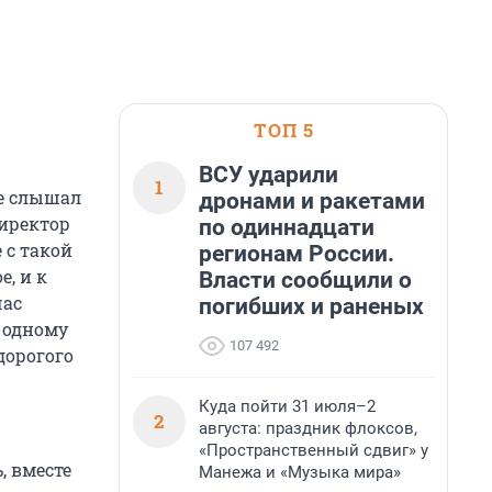
ТОП 5
ВСУ ударили
1
де слышал
дронами и ракетами
директор
по одиннадцати
 с такой
регионам России.
е, и к
Власти сообщили о
час
погибших и раненых
 одному
107 492
дорогого
Куда пойти 31 июля–2
2
августа: праздник флоксов,
«Пространственный сдвиг» у
, вместе
Манежа и «Музыка мира»