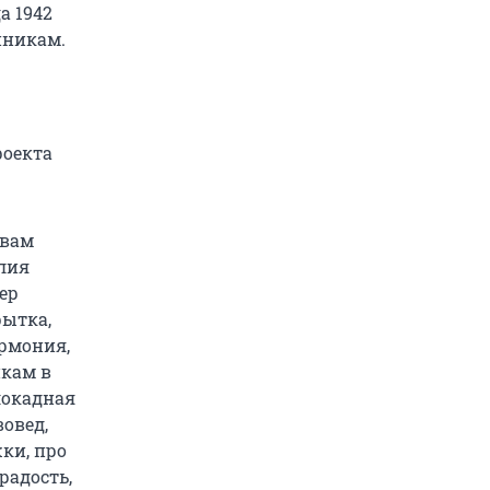
а 1942
нникам.
роекта
 вам
Юлия
ер
рытка,
армония,
икам в
локадная
вовед,
ки, про
радость,