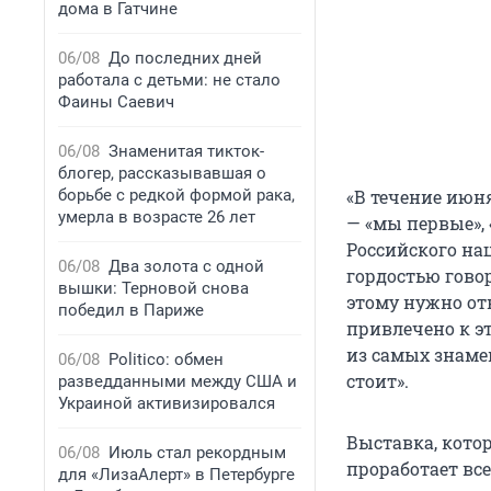
дома в Гатчине
06/08
До последних дней
работала с детьми: не стало
Фаины Саевич
06/08
Знаменитая тикток-
блогер, рассказывавшая о
борьбе с редкой формой рака,
«В течение июня
умерла в возрасте 26 лет
— «мы первые»,
Российского на
06/08
Два золота с одной
гордостью говор
вышки: Терновой снова
этому нужно от
победил в Париже
привлечено к э
из самых знаме
06/08
Politico: обмен
стоит».
разведданными между США и
Украиной активизировался
Выставка, кото
06/08
Июль стал рекордным
проработает все
для «ЛизаАлерт» в Петербурге