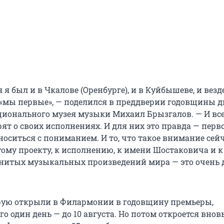
 я был и в Чкалове (Оренбурге), и в Куйбышеве, и вез
 «мы первые», — поделился в преддверии годовщины 
ционального музея музыки Михаил Брызгалов. — И все
ят о своих исполнениях. И для них это правда — перво
носиться с пониманием. И то, что такое внимание сей
тому проекту, к исполнению, к имени Шостаковича и к
нитых музыкальных произведений мира — это очень 
рую открыли в Филармонии в годовщину премьеры,
го один день — до 10 августа. Но потом откроется вновь