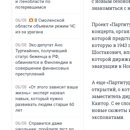
с новым сезоно
и Ленобласти по
потерявшимся
знакомиться с н
06/08
В Смоленской
Проект «Партиту
области объявили режим ЧС
концерта, орга
из-за урагана
которой предста
которую в 1943
06/08
Экс-депутат Ано
Туртиайнен, получивший
Шостакович, впе
статус беженца в РФ,
которой дириж
обвиняется в Финляндии в
эвакуации в Но
совершении финансовых
преступлений
А еще «Партиту
06/08
«От этого зависит ваша
открытий, о кот
жизнь»: эксперт назвал
заместитель ди
навык, который нужно
Кантор. С ее сл
развивать людям старше 60
новые сюжеты и
лет
экспонатами.
06/08
Справится даже
школьник: пройдите тест по