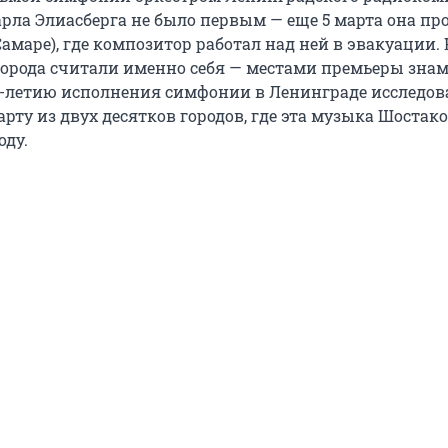
рла Элиасберга не было первым — еще 5 марта она пр
маре), где композитор работал над ней в эвакуации. 
города считали именно себя — местами премьеры зна
0-летию исполнения симфонии в Ленинграде исследов
рту из двух десятков городов, где эта музыка Шостак
оду.