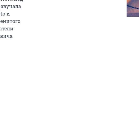
озвучала
Но и
менитого
атели
овича