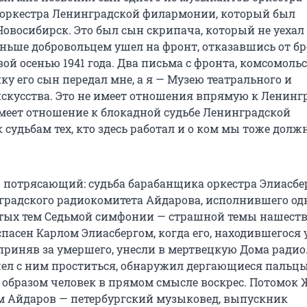
оркестра Ленинградской филармонии, который был
Новосибирск. Это был сын скрипача, который не уехал
аньше добровольцем ушел на фронт, отказавшись от бр
ой осенью 1941 года. Два письма с фронта, комсомоль
ку его сын передал мне, а я — Музею театрального и
скусства. Это не имеет отношения впрямую к Ленинг
меет отношение к блокадной судьбе Ленинградской
судьбам тех, кто здесь работал и о ком мы тоже дол
 потрясающий: судьба барабанщика оркестра Элиасбер
градского радиокомитета Айдарова, исполнившего од
тых тем Седьмой симфонии — страшной темы нашеств
пасен Карлом Элиасбергом, когда его, находившегося 
 приняв за умершего, унесли в мертвецкую Дома радио
ел с ним проститься, обнаружил дергающиеся пальцы
м образом человек в прямом смысле воскрес. Потомок 
 Айдаров — петербургский музыковед, выпускник