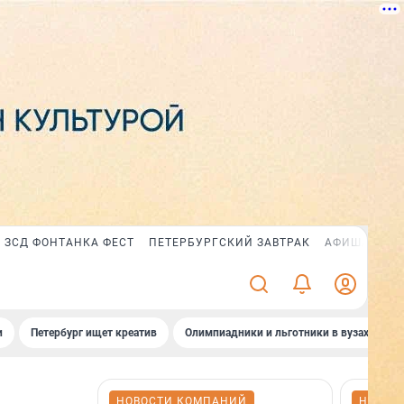
ЗСД ФОНТАНКА ФЕСТ
ПЕТЕРБУРГСКИЙ ЗАВТРАК
АФИША PLUS
и
Петербург ищет креатив
Олимпиадники и льготники в вузах СПб
НОВОСТИ КОМПАНИЙ
НОВОС