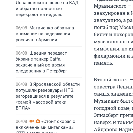
Левашовского шоссе на КАД
Мравинского — 
и обратно полностью
эвакуирован в 
перекроют на неделю
эвакуацию, а р
погиб под Москв
06/08
Матвиенко обратила
внимание на задержания
билет и похорон
россиян в Армении
музыкального и
симфонии, но и
06/08
Швеция передаст
филармонии и к 
Украине танкер Caffa,
память.
захваченный во время
следования в Петербург
Второй сюжет —
06/08
В Ярославской области
оркестра Ленин
потушили резервуары НПЗ,
самых знамени
загоревшиеся в результате
Музыкант был с
«самой массовой атаки
голодной коме,
БПЛА»
Элиасберг приш
06/08
«Стоит скорая с
наверх, и таки
включенными мигалками»:
Айдарова Надим