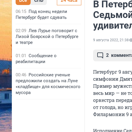
Все
СПБ
24 часа
В Петерб
06:15
Под конец недели
Седьмой
Петербург будет сдувать
удивите
02:09
Лев Лурье поговорит с
Лизой Боярской о Петербурге
9 августа 2022, 21:38
и театре
2
коммент
01:01
Сообщение о
реабилитации
Петербург 9 ав
00:46
Российские ученые
симфонии Дмит
предложили создать на Луне
Пример мужеств
«кладбище» для космического
мусора
весь мир — не 
оркестра перед
от голода, но 
Филармонии 9 ав
Исполнение Сед