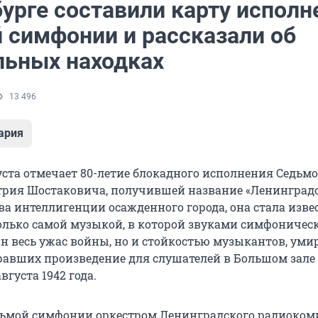
урге составили карту исполн
 симфонии и рассказали об
льных находках
13 496
ария
густа отмечает 80-летие блокадного исполнения Седьм
рия Шостаковича, получившей название «Ленинградс
а интеллигенции осажденного города, она стала изве
только самой музыкой, в которой звуками симфоничес
ан весь ужас войны, но и стойкостью музыкантов, ум
игравших произведение для слушателей в Большом зале
густа 1942 года.
ьмой симфонии оркестром Ленинградского радиокоми