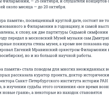
м Филармонии, — 25 сентября, и слушатели концертов 
ей около месяца — до 20 октября.
ра памяти», посвященный круглой дате, состоит не то
низованного в Филармонии в годовщину, и самой выст
влены, к слову, аж две партитуры Седьмой симфонии (
 году передал в московский Музей музыки сам Дмитри
рвые покинула стены музея, а кроме нее показана еще
ировал Евгений Мравинский оркестром Филармонии 
восибирске), но и из большой научной работы.
ра памяти» стала поводом для многих неожиданных в
орых рассказала куратор проекта, доктор исторически
ректора Санкт-Петербургского института истории РА
ов, в изучении судьбы этого сочинения «все время воз
 новые грани», а некоторые из находок становятся