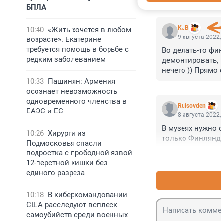
КОММЕНТАР
БПЛА
KJB
10:40
«Жить хочется в любом
9 августа 2022,
возрасте». Екатерине
требуется помощь в борьбе с
Во делать-то фин
редким заболеванием
демонтировать, в
нечего )) Прямо
10:33
Пашинян: Армения
осознает невозможность
одновременного членства в
Ruisovden
ЕАЭС и ЕС
8 августа 2022,
В музеях нужно 
10:26
Хирурги из
только Финлянд
Подмосковья спасли
подростка с прободной язвой
12-перстной кишки без
единого разреза
10:18
В киберкомандовании
США расследуют всплеск
самоубийств среди военных