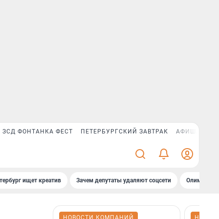
ЗСД ФОНТАНКА ФЕСТ
ПЕТЕРБУРГСКИЙ ЗАВТРАК
АФИША PLUS
тербург ищет креатив
Зачем депутаты удаляют соцсети
Олимпиадни
НОВОСТИ КОМПАНИЙ
НОВОС