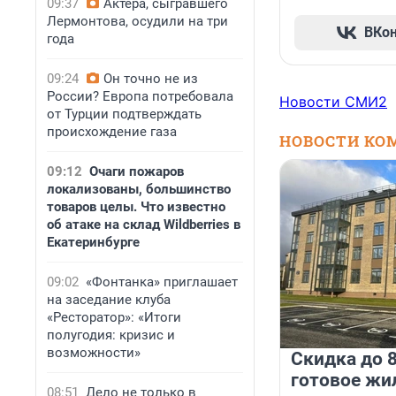
09:37
Актера, сыгравшего
Лермонтова, осудили на три
ВКо
года
09:24
Он точно не из
России? Европа потребовала
Новости СМИ2
от Турции подтверждать
происхождение газа
НОВОСТИ КО
09:12
Очаги пожаров
локализованы, большинство
товаров целы. Что известно
об атаке на склад Wildberries в
Екатеринбурге
09:02
«Фонтанка» приглашает
на заседание клуба
«Ресторатор»: «Итоги
полугодия: кризис и
возможности»
Скидка до 8
готовое жи
08:51
Дело не только в