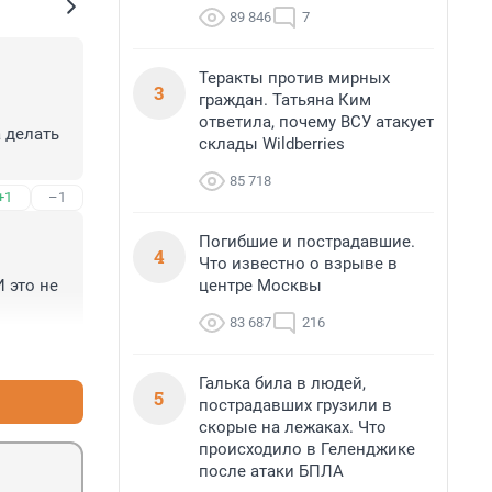
89 846
7
Теракты против мирных
3
граждан. Татьяна Ким
ответила, почему ВСУ атакует
 делать 
склады Wildberries
85 718
+1
–1
Погибшие и пострадавшие.
4
Что известно о взрыве в
центре Москвы
это не 
83 687
216
+0
–0
Галька била в людей,
5
пострадавших грузили в
скорые на лежаках. Что
происходило в Геленджике
после атаки БПЛА