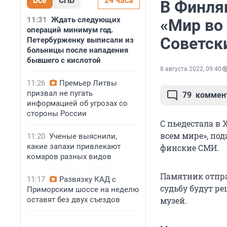
Все
СПБ
24 часа
В Финля
11:31
Ждать следующих
«Мир во
операций минимум год.
Советск
Петербурженку выписали из
больницы после нападения
бывшего с кислотой
8 августа 2022, 09:40
11:26
Премьер Литвы
призвал не пугать
79
коммен
информацией об угрозах со
стороны России
C пьедестала в 
всем мире», по
11:20
Ученые выяснили,
какие запахи привлекают
финские СМИ.
комаров разных видов
Памятник отпра
11:17
Развязку КАД с
судьбу будут р
Приморским шоссе на неделю
оставят без двух съездов
музей.