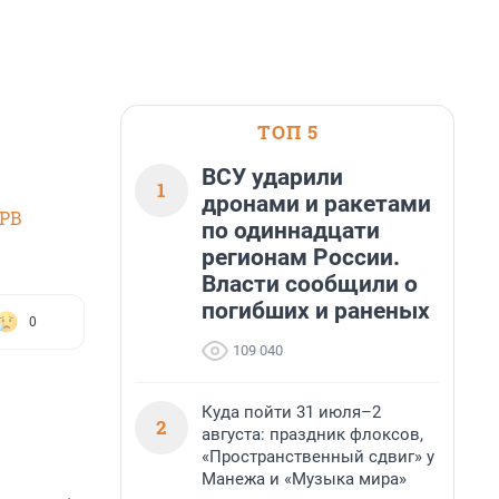
ТОП 5
ВСУ ударили
1
дронами и ракетами
SPB
по одиннадцати
регионам России.
Власти сообщили о
погибших и раненых
0
109 040
Куда пойти 31 июля–2
2
августа: праздник флоксов,
«Пространственный сдвиг» у
Манежа и «Музыка мира»