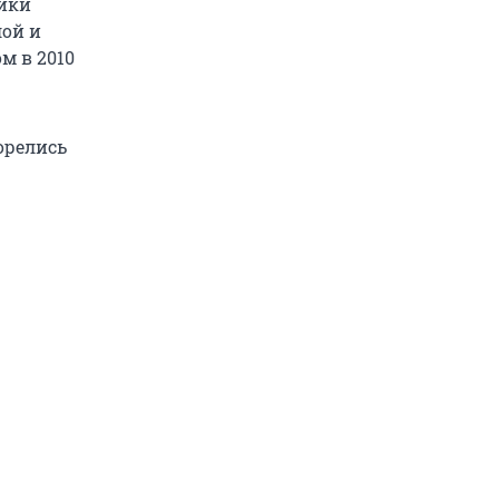
лики
лой и
м в 2010
орелись