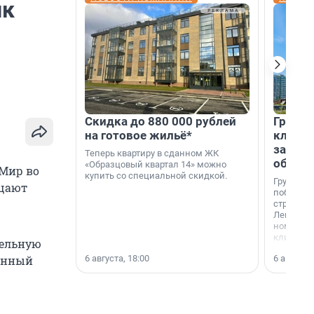
ик
Скидка до 880 000 рублей
Группа
на готовое жильё*
клиен
застро
Теперь квартиру в сданном ЖК
област
«Образцовый квартал 14» можно
«Мир во
купить со специальной скидкой.
Группа А
бщают
победите
строител
Ленингра
номинац
клиенто
тельную
застройщ
6 августа, 18:00
6 августа,
венный
области»