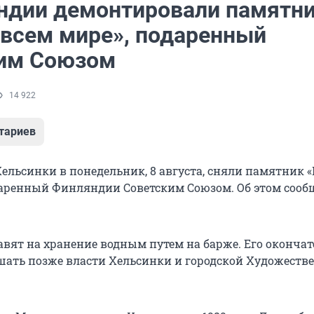
ндии демонтировали памятн
 всем мире», подаренный
им Союзом
14 922
тариев
Хельсинки в понедельник, 8 августа, сняли памятник 
даренный Финляндии Советским Союзом. Об этом соо
вят на хранение водным путем на барже. Его оконча
ешать позже власти Хельсинки и городской Художест