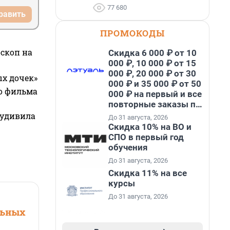
77 680
равить
ПРОМОКОДЫ
оскоп на
Скидка 6 000 ₽ от 10
000 ₽, 10 000 ₽ от 15
000 ₽, 20 000 ₽ от 30
ых дочек»
000 ₽ и 35 000 ₽ от 50
го фильма
000 ₽ на первый и все
повторные заказы по
промокоду НАБЕРИ
 удивила
До 31 августа, 2026
Скидка 10% на ВО и
СПО в первый год
обучения
До 31 августа, 2026
Скидка 11% на все
курсы
До 31 августа, 2026
льных