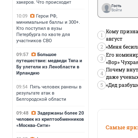
хакеров. Что происходит
Гость
Войти
10:09
Герои РФ,
минимальные баллы и 300+.
Кто поступил в вузы
Кому призна
Петербурга по квоте для
1
август
участников СВО
2
«Меня бесил
Его номинир
09:57
Большое
3
путешествие: медведи Тяпа и
«Вор» Чухра
Бу улетели из Ленобласти в
Почему внут
4
Ирландию
даже учены
5
«Дед разбуш
09:54
Пять человек ранены в
результате атак в
Белгородской области
09:48
Задержаны более 20
человек из криптообменников
«Москва-Сити»
Самые ярки