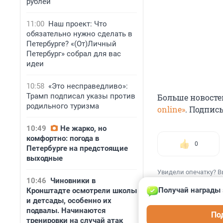
рублей
11:00
Наш проект: Что
обязательно нужно сделать в
Петербурге? «(От)Личный
Петербург» собрал для вас
идеи
10:58
«Это несправедливо»:
Трамп подписал указы против
Больше новосте
родильного туризма
online»
. Подпис
10:49
Не жарко, но
комфортно: погода в
0
Петербурге на предстоящие
выходные
Увидели опечатку? В
10:46
Чиновники в
Получай награды 
Кронштадте осмотрели школы
и детсады, особенно их
подвалы. Начинаются
По
тренировки на случай атак