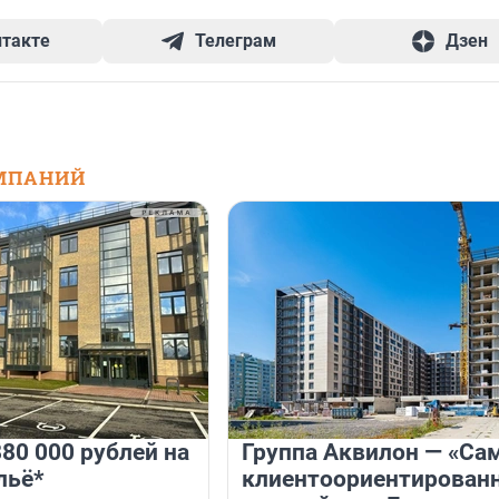
нтакте
Телеграм
Дзен
МПАНИЙ
80 000 рублей на
Группа Аквилон — «Са
льё*
клиентоориентирован