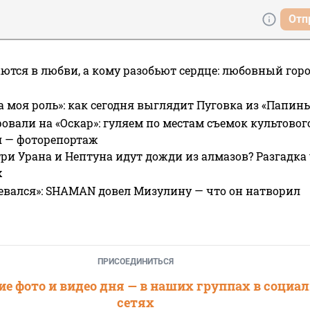
Отп
ются в любви, а кому разобьют сердце: любовный гор
а моя роль»: как сегодня выглядит Пуговка из «Папин
овали на «Оскар»: гуляем по местам съемок культово
я — фоторепортаж
ри Урана и Нептуна идут дожди из алмазов? Разгадка
х
евался»: SHAMAN довел Мизулину — что он натворил
ПРИСОЕДИНИТЬСЯ
е фото и видео дня — в наших группах в социа
сетях