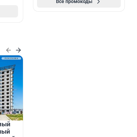
Все промокоды
мый
«Лучший проект КРТ»
ный
Ленобласти — микрорайон