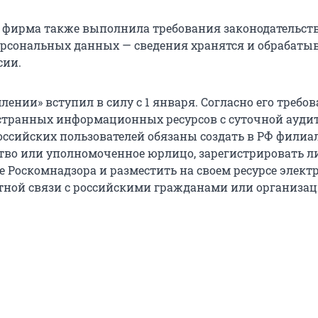
о фирма также выполнила требования законодательств
рсональных данных — сведения хранятся и обрабаты
сии.
лении» вступил в силу с 1 января. Согласно его требо
странных информационных ресурсов с суточной ауди
российских пользователей обязаны создать в РФ филиал
тво или уполномоченное юрлицо, зарегистрировать 
те Роскомнадзора и разместить на своем ресурсе элек
тной связи с российскими гражданами или организа