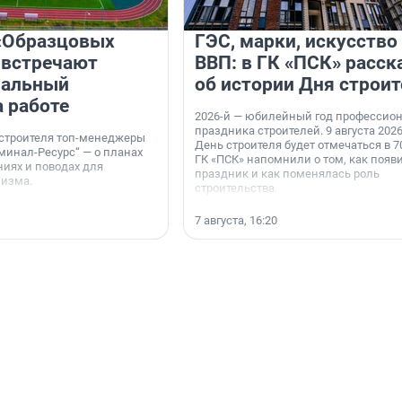
«Образцовых
ГЭС, марки, искусство
 встречают
ВВП: в ГК «ПСК» расск
нальный
об истории Дня строит
а работе
2026-й — юбилейный год профессио
праздника строителей. 9 августа 2026
 строителя топ-менеджеры
День строителя будет отмечаться в 70
минал-Ресурс“ — о планах
ГК «ПСК» напомнили о том, как появ
иях и поводах для
праздник и как поменялась роль
мизма.
строительства.
7 августа, 16:20