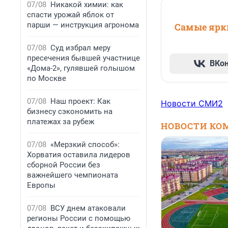
07/08
Никакой химии: как
спасти урожай яблок от
парши — инструкция агронома
Самые ярки
07/08
Суд избрал меру
пресечения бывшей участнице
ВКо
«Дома-2», гулявшей голышом
по Москве
07/08
Наш проект: Как
Новости СМИ2
бизнесу сэкономить на
платежах за рубеж
НОВОСТИ КО
07/08
«Мерзкий способ»:
Хорватия оставила лидеров
сборной России без
важнейшего чемпионата
Европы
07/08
ВСУ днем атаковали
регионы России с помощью