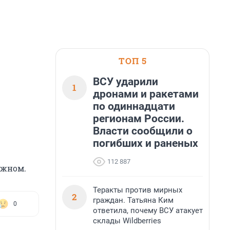
ТОП 5
ВСУ ударили
1
дронами и ракетами
по одиннадцати
регионам России.
Власти сообщили о
погибших и раненых
112 887
ажном.
Теракты против мирных
2
граждан. Татьяна Ким
0
ответила, почему ВСУ атакует
склады Wildberries