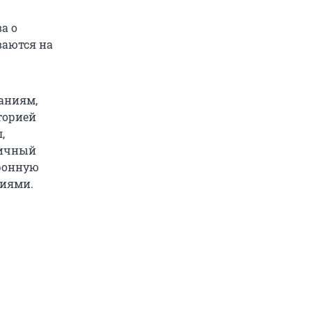
а о
ваются на
ваниям,
торией
,
личный
тронную
циями.