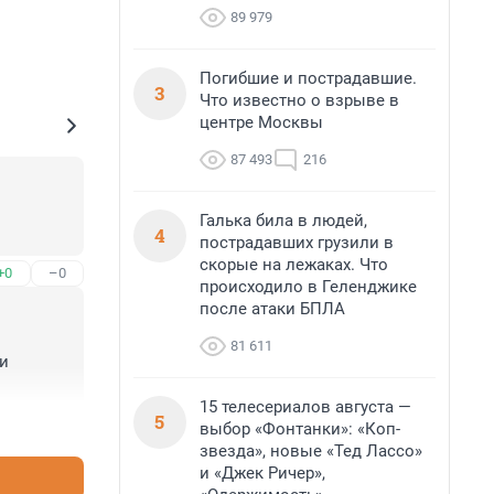
89 979
Погибшие и пострадавшие.
3
Что известно о взрыве в
центре Москвы
87 493
216
Галька била в людей,
4
пострадавших грузили в
скорые на лежаках. Что
+0
–0
происходило в Геленджике
после атаки БПЛА
81 611
и 
15 телесериалов августа —
5
+2
–0
выбор «Фонтанки»: «Коп-
звезда», новые «Тед Лассо»
и «Джек Ричер»,