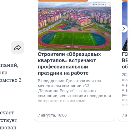
Строители «Образцовых
ГЭС, м
кварталов» встречают
ВВП: в
мпаний,
профессиональный
об ист
ала
праздник на работе
2026-й —
омство 3
професси
В преддверии Дня строителя топ-
строителе
менеджеры компании «СЗ
строителя
„Терминал-Ресурс“ — о планах
раз. В ГК
компании, испытаниях и поводах для
появился
осторожного оптимизма.
поменяла
ечает
7 августа, 18:00
7 августа,
тствует
ирован