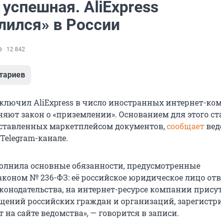
успешная. AliExpress
лился» в России
12 842
тариев
ключил AliExpress в число иностранных интернет-ко
яют закон о «приземлении». Основанием для этого ст
ставленных маркетплейсом документов,
сообщает
вед
 Telegram-канале.
олнила основные обязанности, предусмотренные
коном № 236-ФЗ: её российское юридическое лицо отв
конодательства, на интернет-ресурсе компании прису
щений российских граждан и организаций, зарегистр
на сайте ведомства», — говорится в записи.