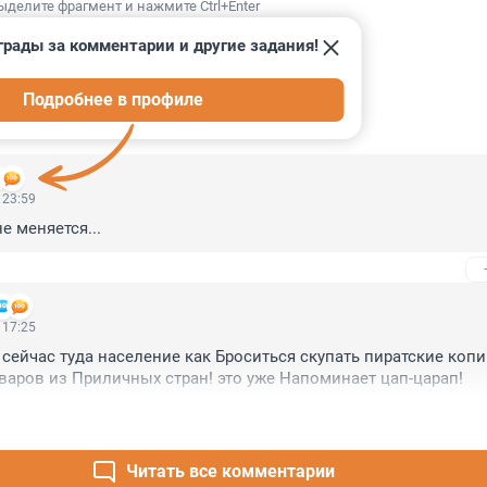
ыделите фрагмент и нажмите Ctrl+Enter
грады за комментарии и другие задания!
Подробнее в профиле
ИИ
12
 23:59
е меняется...
 17:25
 сейчас туда население как Броситься скупать пиратские копи
аров из Приличных стран! это уже Напоминает цап-царап!
Читать все комментарии