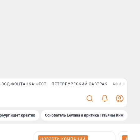
ЗСД ФОНТАНКА ФЕСТ
ПЕТЕРБУРГСКИЙ ЗАВТРАК
АФИША PLUS
рбург ищет креатив
Основатель Levrana и критика Татьяны Ким
Зач
НОВОСТИ КОМПАНИЙ
НОВОС