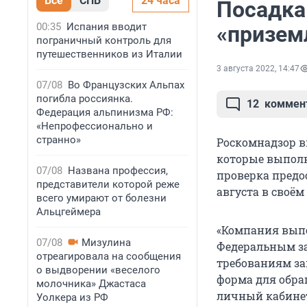
Все
СПБ
24 часа
Посадка 
00:35
Испания вводит
«призем
пограничный контроль для
путешественников из Италии
3 августа 2022, 14:47
07/08
Во Французских Альпах
погибла россиянка.
12
коммен
Федерация альпинизма РФ:
«Непрофессионально и
странно»
Роскомнадзор в
которые выполн
07/08
Названа профессия,
проверка предо
представители которой реже
августа в своём
всего умирают от болезни
Альцгеймера
«Компания вып
07/08
Мизулина
Федеральным за
отреагировала на сообщения
требованиям за
о выдворении «веселого
форма для обра
молочника» Джастаса
личный кабинет 
Уолкера из РФ