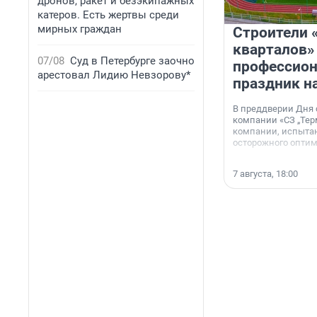
дронов, ракет и безэкипажных
катеров. Есть жертвы среди
мирных граждан
Строители 
кварталов»
07/08
Суд в Петербурге заочно
профессио
арестовал Лидию Невзорову*
праздник н
В преддверии Дня
компании «СЗ „Тер
компании, испытан
осторожного опти
7 августа, 18:00