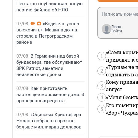
Пентагон опубликовал новую
партию файлов об НЛО
07/08
«Водитель успел
Гость
выскочить». Машина дотла
Войти
сгорела в Петроградском
районе
«Сами корми
1
07/08
В Германии над базой
приводят к 
бундесвера, где обслуживают
«Туризм не 
ЗРК Patriot, заметили
2
отдыхать в а
неизвестные дроны
Кому призна
3
07/08
Как приготовить
август
настоящее мороженое дома: 3
4
«Меня бесил
проверенных рецепта
Его номинир
5
«Вор» Чухра
07/08
«Одиссея» Кристофера
Нолана собрала в прокате
больше миллиарда долларов