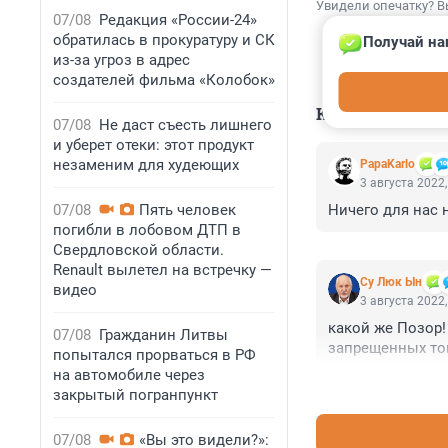
Увидели опечатку? В
07/08
Редакция «России-24»
обратилась в прокуратуру и СК
Получай на
из-за угроз в адрес
создателей фильма «Колобок»
КОММЕНТАР
07/08
Не даст съесть лишнего
и уберет отеки: этот продукт
незаменим для худеющих
PapaKarlo
3 августа 2022,
07/08
Пять человек
Ничего для нас н
погибли в лобовом ДТП в
Свердловской области.
Renault вылетел на встречку —
Су Люк Ын
видео
3 августа 2022,
какой же Позор!
07/08
Гражданин Литвы
запрещенных тов
попытался прорваться в РФ
на автомобиле через
закрытый погранпункт
07/08
«Вы это видели?»: