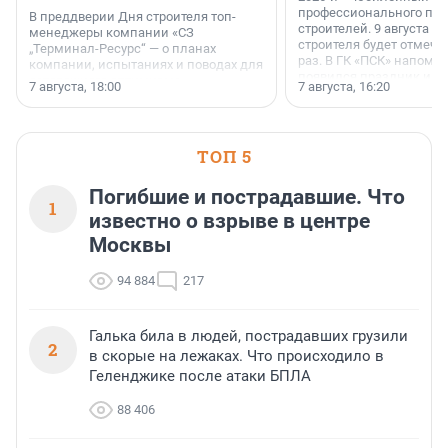
профессионального пр
В преддверии Дня строителя топ-
строителей. 9 августа 2
менеджеры компании «СЗ
строителя будет отмечат
„Терминал-Ресурс“ — о планах
раз. В ГК «ПСК» напомни
компании, испытаниях и поводах для
появился праздник и к
осторожного оптимизма.
7 августа, 18:00
7 августа, 16:20
поменялась роль строит
ТОП 5
Погибшие и пострадавшие. Что
1
известно о взрыве в центре
Москвы
94 884
217
Галька била в людей, пострадавших грузили
2
в скорые на лежаках. Что происходило в
Геленджике после атаки БПЛА
88 406