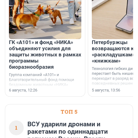
ГК «А101» и фонд «НИКА»
Петербуржцы
объединяют усилия для
возвращаются к
защиты животных в рамках
«раскладушкам» 
программы
«книжкам»
биоразнообразия
Технология гибких дисп
перестает быть нишевы
Группа компаний «А101» и
переходит в разряд вос
Благотворительный фонд помощи
повседневных решений
бездомным животным «НИКА»
заключили соглашение о
6 августа, 12:26
5 августа, 13:56
стратегическом сотрудничестве.
ТОП 5
ВСУ ударили дронами и
1
ракетами по одиннадцати