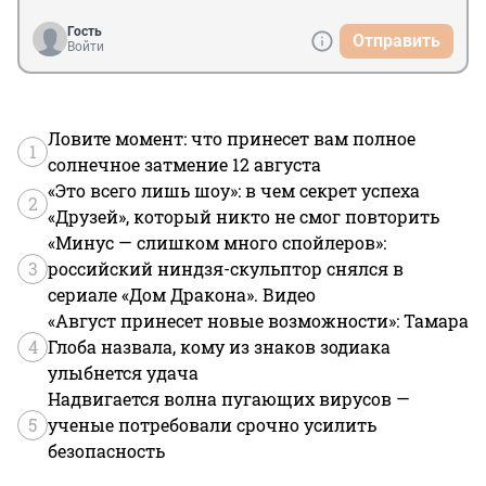
Гость
Отправить
Войти
Ловите момент: что принесет вам полное
1
солнечное затмение 12 августа
«Это всего лишь шоу»: в чем секрет успеха
2
«Друзей», который никто не смог повторить
«Минус — слишком много спойлеров»:
3
российский ниндзя-скульптор снялся в
сериале «Дом Дракона». Видео
«Август принесет новые возможности»: Тамара
4
Глоба назвала, кому из знаков зодиака
улыбнется удача
Надвигается волна пугающих вирусов —
5
ученые потребовали срочно усилить
безопасность