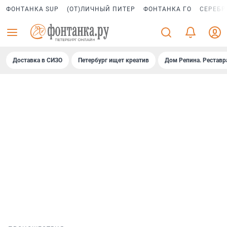
ФОНТАНКА SUP
(ОТ)ЛИЧНЫЙ ПИТЕР
ФОНТАНКА ГО
СЕРЕБР
Доставка в СИЗО
Петербург ищет креатив
Дом Репина. Реставр