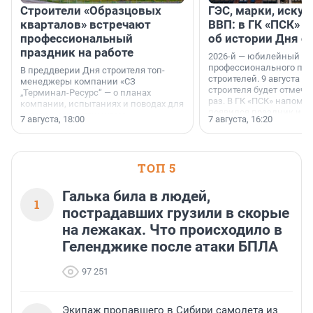
Строители «Образцовых
ГЭС, марки, искус
кварталов» встречают
ВВП: в ГК «ПСК» р
профессиональный
об истории Дня с
праздник на работе
2026-й — юбилейный го
профессионального пр
В преддверии Дня строителя топ-
строителей. 9 августа 2
менеджеры компании «СЗ
строителя будет отмечат
„Терминал-Ресурс“ — о планах
раз. В ГК «ПСК» напомни
компании, испытаниях и поводах для
появился праздник и к
осторожного оптимизма.
7 августа, 18:00
7 августа, 16:20
поменялась роль строит
ТОП 5
Галька била в людей,
1
пострадавших грузили в скорые
на лежаках. Что происходило в
Геленджике после атаки БПЛА
97 251
Экипаж пропавшего в Сибири самолета из