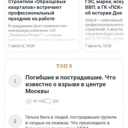
Строители «Образцовых
ГЭС, марки, искус
кварталов» встречают
ВВП: в ГК «ПСК» р
профессиональный
об истории Дня с
праздник на работе
2026-й — юбилейный го
профессионального пр
В преддверии Дня строителя топ-
строителей. 9 августа 2
менеджеры компании «СЗ
строителя будет отмечат
„Терминал-Ресурс“ — о планах
раз. В ГК «ПСК» напомни
компании, испытаниях и поводах для
появился праздник и к
осторожного оптимизма.
7 августа, 18:00
7 августа, 16:20
поменялась роль строит
ТОП 5
Погибшие и пострадавшие. Что
1
известно о взрыве в центре
Москвы
97 155
220
Галька била в людей, пострадавших грузили
2
в скорые на лежаках. Что происходило в