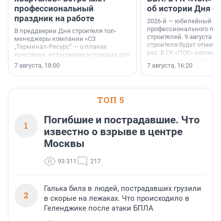
профессиональный
об истории Дня с
праздник на работе
2026-й — юбилейный го
профессионального пр
В преддверии Дня строителя топ-
строителей. 9 августа 2
менеджеры компании «СЗ
строителя будет отмечат
„Терминал-Ресурс“ — о планах
раз. В ГК «ПСК» напомни
компании, испытаниях и поводах для
появился праздник и к
осторожного оптимизма.
7 августа, 18:00
7 августа, 16:20
поменялась роль строит
ТОП 5
Погибшие и пострадавшие. Что
1
известно о взрыве в центре
Москвы
93 311
217
Галька била в людей, пострадавших грузили
2
в скорые на лежаках. Что происходило в
Геленджике после атаки БПЛА