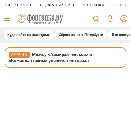
ФОНТАНКА SUP
(ОТ)ЛИЧНЫЙ ПИТЕР
ФОНТАНКА ГО
СЕРЕБР
Куда пойти на выходных
Образование в Петербурге
Кто поступ
Между «Адмиралтейской» и
СРОЧНО
«Комендантским» увеличен интервал