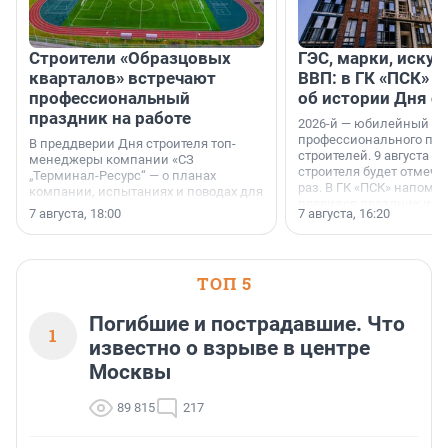
Строители «Образцовых
ГЭС, марки, искус
кварталов» встречают
ВВП: в ГК «ПСК» р
профессиональный
об истории Дня с
праздник на работе
2026-й — юбилейный го
профессионального пр
В преддверии Дня строителя топ-
строителей. 9 августа 2
менеджеры компании «СЗ
строителя будет отмечат
„Терминал-Ресурс“ — о планах
раз. В ГК «ПСК» напомни
компании, испытаниях и поводах для
появился праздник и к
осторожного оптимизма.
7 августа, 18:00
7 августа, 16:20
поменялась роль строит
ТОП 5
Погибшие и пострадавшие. Что
1
известно о взрыве в центре
Москвы
89 815
217