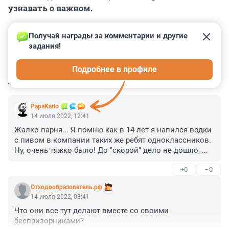
узнавать о важном.
Получай награды за комментарии и другие 
задания!
0
0
0
0
0
Подробнее в профиле
КОММЕНТАРИИ
6
PapaKarlo
14 июля 2022, 12:41
Жалко парня... Я помню как в 14 лет я напился водки 
с пивом в компании таких же ребят одноклассников. 
Ну, очень тяжко было! До "скорой" дело не дошло, 
помогла очистка желудка через обильное питье и 
+0
–0
искусственную рвоту...
Отходообразователь.рф
14 июля 2022, 08:41
Что они все тут делают вместе со своими 
беспризорниками?