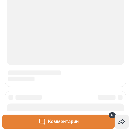
Техподдержка
Реклама
Наши мероприятия
О компании
Наши вакансии
Статистика канала в MAX
Все города сети
Проекты
6
Комментарии
Мобильное приложение