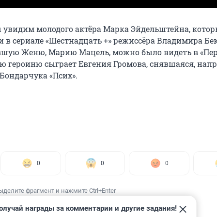
 увидим молодого актёра Марка Эйдельштейна, кото
и в сериале «Шестнадцать +» режиссёра Владимира Бек
вшую Женю, Марию Мацель, можно было видеть в «Пе
ую героиню сыграет Евгения Громова, снявшаяся, напр
 Бондарчука «Псих».
0
0
0
ыделите фрагмент и нажмите Ctrl+Enter
олучай награды за комментарии и другие задания!