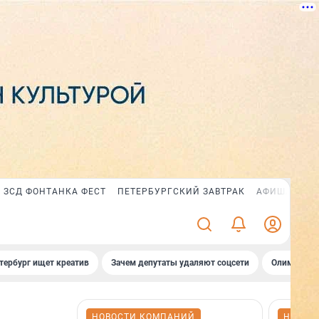
ЗСД ФОНТАНКА ФЕСТ
ПЕТЕРБУРГСКИЙ ЗАВТРАК
АФИША PLUS
тербург ищет креатив
Зачем депутаты удаляют соцсети
Олимпиадни
НОВОСТИ КОМПАНИЙ
НОВОС