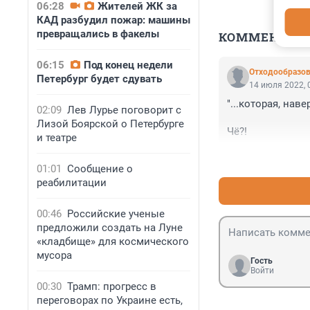
06:28
Жителей ЖК за
КАД разбудил пожар: машины
превращались в факелы
КОММЕНТАР
06:15
Под конец недели
Отходообразов
Петербург будет сдувать
14 июля 2022, 
"...которая, нав
02:09
Лев Лурье поговорит с
Лизой Боярской о Петербурге
Чё?!
и театре
01:01
Сообщение о
реабилитации
00:46
Российские ученые
предложили создать на Луне
«кладбище» для космического
мусора
Гость
Войти
00:30
Трамп: прогресс в
переговорах по Украине есть,