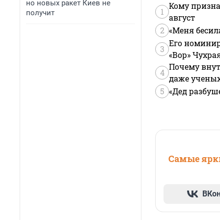
но новых ракет Киев не
Кому призна
1
получит
август
2
«Меня бесил
Его номинир
3
«Вор» Чухра
Почему внут
4
даже учены
5
«Дед разбуш
Самые ярки
ВКо