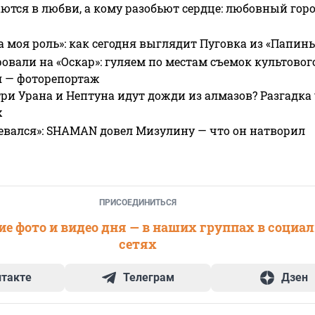
ются в любви, а кому разобьют сердце: любовный гор
а моя роль»: как сегодня выглядит Пуговка из «Папин
овали на «Оскар»: гуляем по местам съемок культово
я — фоторепортаж
ри Урана и Нептуна идут дожди из алмазов? Разгадка
х
евался»: SHAMAN довел Мизулину — что он натворил
ПРИСОЕДИНИТЬСЯ
е фото и видео дня — в наших группах в социа
сетях
нтакте
Телеграм
Дзен