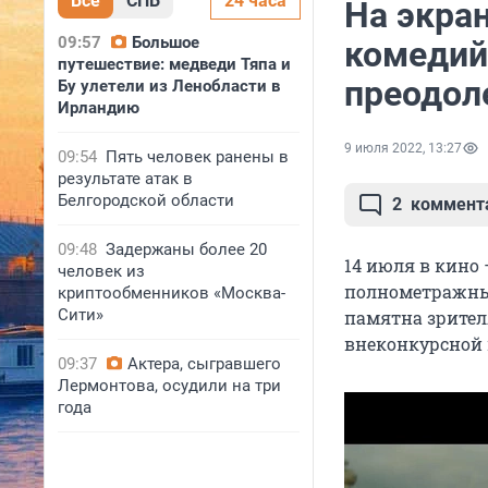
Все
СПБ
24 часа
На экра
09:57
Большое
комедий
путешествие: медведи Тяпа и
преодол
Бу улетели из Ленобласти в
Ирландию
9 июля 2022, 13:27
09:54
Пять человек ранены в
результате атак в
Белгородской области
2
коммент
09:48
Задержаны более 20
14 июля в кино
человек из
полнометражный
криптообменников «Москва-
Сити»
памятна зрител
внеконкурсной 
09:37
Актера, сыгравшего
Лермонтова, осудили на три
года