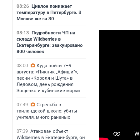
08:26
Циклон понижает
температуру в Петербурге. В
Москве же за 30
08:13
Подробности ЧП на
складе Wildberries в
Екатеринбурге: эвакуировано
800 человек
08:00
Куда пойти 7–9
августа: «Пикник „Афиши“»,
песни «Короля и Шута» в
Ледовом, день рождения
Зощенко и кубинские марки
07:49
Стрельба в
таиландской школе: убиты
учителя, много раненых
07:39
Атакован объект
Wildberries в Екатеринбурге, он