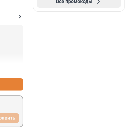
Все промокоды
+0
–0
равить