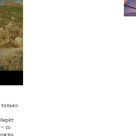
 только
 берёт
 — со
можно,