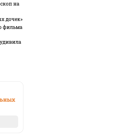
оскоп на
ых дочек»
го фильма
 удивила
льных