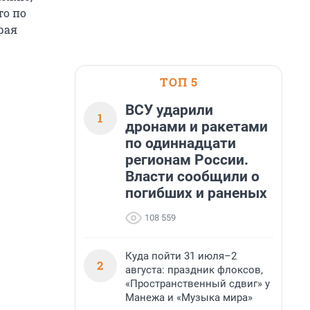
то по
рая
ТОП 5
ВСУ ударили
1
дронами и ракетами
по одиннадцати
регионам России.
Власти сообщили о
погибших и раненых
108 559
Куда пойти 31 июля–2
2
августа: праздник флоксов,
«Пространственный сдвиг» у
Манежа и «Музыка мира»