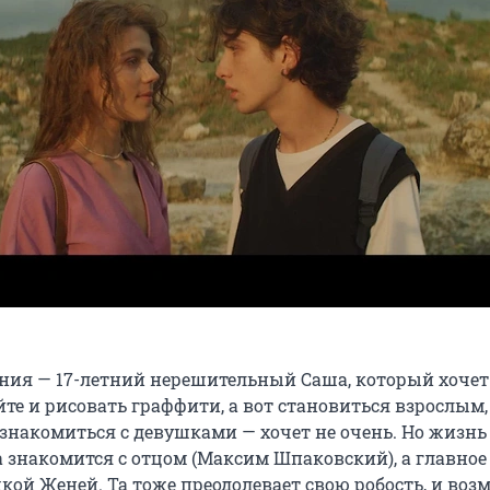
ния — 17-летний нерешительный Саша, который хочет
йте и рисовать граффити, а вот становиться взрослым,
 знакомиться с девушками — хочет не очень. Но жизнь
а знакомится с отцом (Максим Шпаковский), а главное
кой Женей. Та тоже преодолевает свою робость, и воз