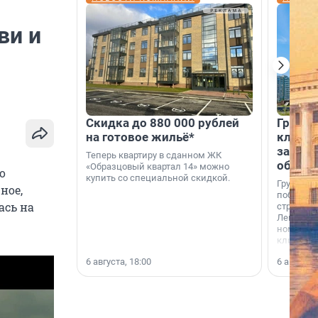
ви и
Скидка до 880 000 рублей
Группа
на готовое жильё*
клиен
застро
Теперь квартиру в сданном ЖК
област
«Образцовый квартал 14» можно
о
купить со специальной скидкой.
Группа А
ное,
победите
ась на
строител
Ленингра
номинац
клиенто
застройщ
6 августа, 18:00
6 августа,
области»