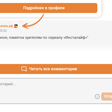
Подробнее в профиле
ИИ
2
атель.рф
05:32
ерное, памятна зрителям по сериалу «Инсталайф»"

Читать все комментарии
Отп