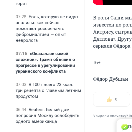
горит
07:28
Боль, которую не видят
В роли Саши мы
анализы: как сейчас
известен по рол
помогают россиянам с
Актрису, сыгра
фибромиалгией — опыт
Дятлова». Друг
невролога
сериале Фёдора
07:15
«Оказалась самой
сложной». Трамп объявил о
16+
прогрессе в урегулировании
украинского конфликта
Фёдор Дубшан
07:03
В 100 г всего 23 ккал:
три рецепта с главным летним
продуктом
0
06:44
Reuters: Белый дом
попросил Москву освободить
Увидели опечатку? В
одного американца
П