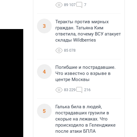
89 107
7
Теракты против мирных
3
граждан. Татьяна Ким
ответила, почему ВСУ атакует
склады Wildberries
85 078
Погибшие и пострадавшие.
4
Что известно о взрыве в
центре Москвы
83 229
216
Галька била в людей,
5
пострадавших грузили в
скорые на лежаках. Что
происходило в Геленджике
после атаки БПЛА