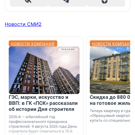
Новости СМИ2
НОВОСТИ КОМПАНИЙ
НОВОСТИ КОМПАНИ
ГЭС, марки, искусство и
Скидка до 880 00
ВВП: в ГК «ПСК» рассказали
на готовое жильё
об истории Дня строителя
Теперь квартиру в сда
«Образцовый квартал 1
2026-й — юбилейный год
купить со специальной 
профессионального праздника
строителей. 9 августа 2026 года День
строителя будет отмечаться в 70-й