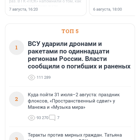
раз. В ГК «ПСК» напомнили о том, как
появился праздник и как
7 августа, 16:20
6 августа, 18:00
поменялась роль строительства.
ТОП 5
ВСУ ударили дронами и
1
ракетами по одиннадцати
регионам России. Власти
сообщили о погибших и раненых
111 289
Куда пойти 31 июля–2 августа: праздник
2
флоксов, «Пространственный сдвиг» у
Манежа и «Музыка мира»
93 270
7
Теракты против мирных граждан. Татьяна
3