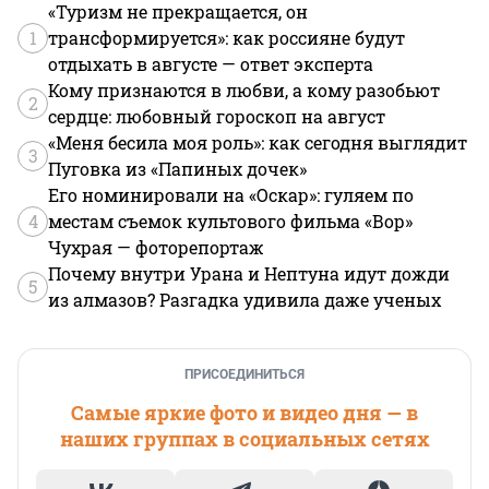
«Туризм не прекращается, он
1
трансформируется»: как россияне будут
отдыхать в августе — ответ эксперта
Кому признаются в любви, а кому разобьют
2
сердце: любовный гороскоп на август
«Меня бесила моя роль»: как сегодня выглядит
3
Пуговка из «Папиных дочек»
Его номинировали на «Оскар»: гуляем по
4
местам съемок культового фильма «Вор»
Чухрая — фоторепортаж
Почему внутри Урана и Нептуна идут дожди
5
из алмазов? Разгадка удивила даже ученых
ПРИСОЕДИНИТЬСЯ
Самые яркие фото и видео дня — в
наших группах в социальных сетях