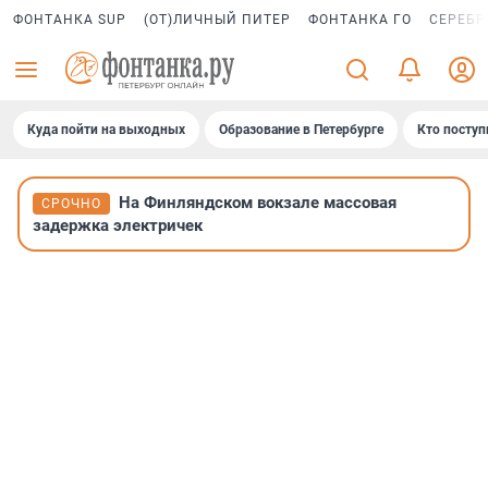
ФОНТАНКА SUP
(ОТ)ЛИЧНЫЙ ПИТЕР
ФОНТАНКА ГО
СЕРЕБР
Куда пойти на выходных
Образование в Петербурге
Кто поступ
На Финляндском вокзале массовая
СРОЧНО
задержка электричек