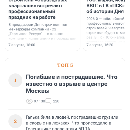
кварталов» встречают
ВВП: в ГК «ПСК» р
профессиональный
об истории Дня с
праздник на работе
2026-й — юбилейный го
профессионального пр
В преддверии Дня строителя топ-
строителей. 9 августа 2
менеджеры компании «СЗ
строителя будет отмечат
„Терминал-Ресурс“ — о планах
раз. В ГК «ПСК» напомни
компании, испытаниях и поводах для
появился праздник и к
осторожного оптимизма.
7 августа, 18:00
7 августа, 16:20
поменялась роль строит
ТОП 5
Погибшие и пострадавшие. Что
1
известно о взрыве в центре
Москвы
97 130
220
Галька била в людей, пострадавших грузили
2
в скорые на лежаках. Что происходило в
Геленджике после атаки БПЛА