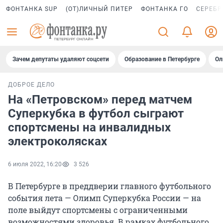
ФОНТАНКА SUP
(ОТ)ЛИЧНЫЙ ПИТЕР
ФОНТАНКА ГО
СЕРЕБР
Зачем депутаты удаляют соцсети
Образование в Петербурге
Ол
ДОБРОЕ ДЕЛО
На «Петровском» перед матчем
Суперкубка в футбол сыграют
спортсмены на инвалидных
электроколясках
6 июля 2022, 16:20
3 526
В Петербурге в преддверии главного футбольного
события лета — Олимп Суперкубка России — на
поле выйдут спортсмены с ограниченными
возможностями здоровья. В рамках футбольного