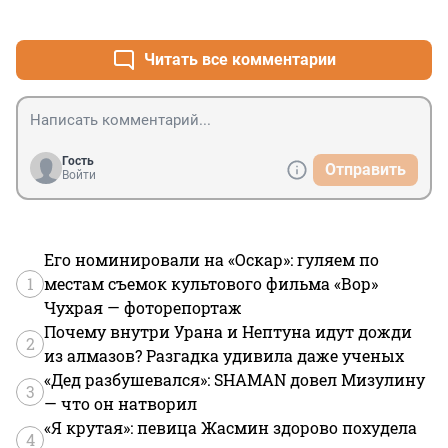
+1
–0
откаты высших российских чиновников
Читать все комментарии
Гость
Отправить
Войти
Его номинировали на «Оскар»: гуляем по
1
местам съемок культового фильма «Вор»
Чухрая — фоторепортаж
Почему внутри Урана и Нептуна идут дожди
2
из алмазов? Разгадка удивила даже ученых
«Дед разбушевался»: SHAMAN довел Мизулину
3
— что он натворил
«Я крутая»: певица Жасмин здорово похудела
4