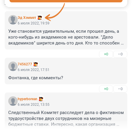
КОММЕНТАРИИ
11
Эд Хэммет
6 июля 2022, 19:59
Уже становится удивительным, если прошел день, а 
кого-нибудь из академиков не арестовали. "Дело 
академиков" ширится день ото дня. Кто то способен 
поверить, что главные преступники в стране - 
+0
–0
ученые? Просто власти завершают процесс разгрома 
российской науки.
7456277
6 июля 2022, 17:51
Фонтанка, где комменты?
+0
–0
hyperborean
6 июля 2022, 13:55
Следственный Комитет расследует дела о фиктивном 
трудоустройстве двух сотрудников на мизерные 
бюджетные ставки. Интересно, какая организация 
расследует в таком случае расследует миллиардные 