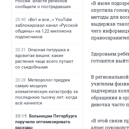
России. Власти регионов
«В июне подозр
сообщили о пострадавших
опустила голову
методы для вос
20:40
«Вот и все…» YouTube
выдержав такого
заблокировал канал «Русской
чего информаци
общины» на 1,22 миллиона
подписчиков
правоохранител
20:31
Опасная петрушка и
Здоровьем ребё
ядовитая вишня: какие
готовятся выйти
растения чаще всего путают
со съедобными
В региональной
20:28
Метеоролог предрек
учителем физик
самую мощную
падчерица колл
климатическую катастрофу за
обращения в ор
последнюю тысячу лет: когда
всё начнется
девочка часто п
20:19
Больницам Петербурга
«В этой связи 
поручили оптимизировать
адрес руководс
расходы