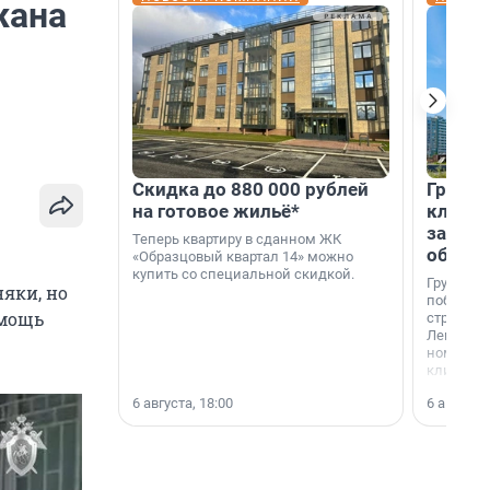
жана
Скидка до 880 000 рублей
Группа
на готовое жильё*
клиен
застро
Теперь квартиру в сданном ЖК
област
«Образцовый квартал 14» можно
купить со специальной скидкой.
Группа А
яки, но
победите
омощь
строител
Ленингра
номинац
клиенто
застройщ
6 августа, 18:00
6 августа,
области»