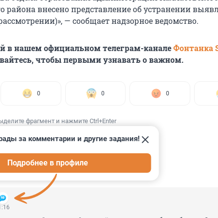
 района внесено представление об устранении выяв
рассмотрении)», — сообщает надзорное ведомство.
ей в нашем официальном телеграм-канале
Фонтанка 
вайтесь, чтобы первыми узнавать о важном.
0
0
0
ыделите фрагмент и нажмите Ctrl+Enter
рады за комментарии и другие задания!
Подробнее в профиле
ИИ
14
1:16