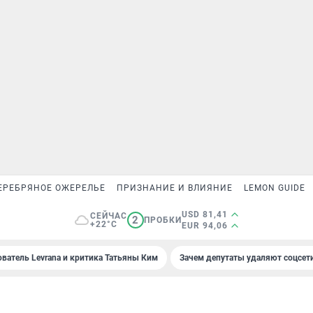
ЕРЕБРЯНОЕ ОЖЕРЕЛЬЕ
ПРИЗНАНИЕ И ВЛИЯНИЕ
LEMON GUIDE
USD 81,41
СЕЙЧАС
2
ПРОБКИ
+22°C
EUR 94,06
ователь Levrana и критика Татьяны Ким
Зачем депутаты удаляют соцсет