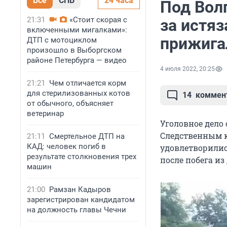
Все
СПБ
24 часа
Под Вол
21:31
«Стоит скорая с
за истя
включенными мигалками»:
прижига
ДТП с мотоциклом
произошло в Выборгском
районе Петербурга — видео
4 июля 2022, 20:25
21:21
Чем отличается корм
для стерилизованных котов
14
коммен
от обычного, объясняет
ветеринар
Уголовное дело
Следственным к
21:11
Смертельное ДТП на
КАД: человек погиб в
удовлетворилис
результате столкновения трех
после побега из
машин
21:00
Рамзан Кадыров
зарегистрирован кандидатом
на должность главы Чечни