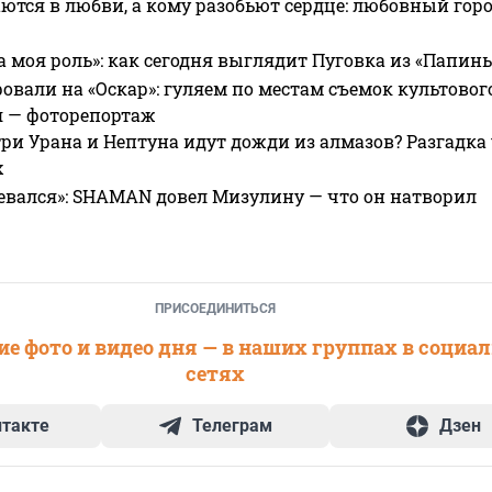
ются в любви, а кому разобьют сердце: любовный гор
а моя роль»: как сегодня выглядит Пуговка из «Папин
овали на «Оскар»: гуляем по местам съемок культово
я — фоторепортаж
ри Урана и Нептуна идут дожди из алмазов? Разгадка
х
евался»: SHAMAN довел Мизулину — что он натворил
ПРИСОЕДИНИТЬСЯ
е фото и видео дня — в наших группах в социа
сетях
нтакте
Телеграм
Дзен