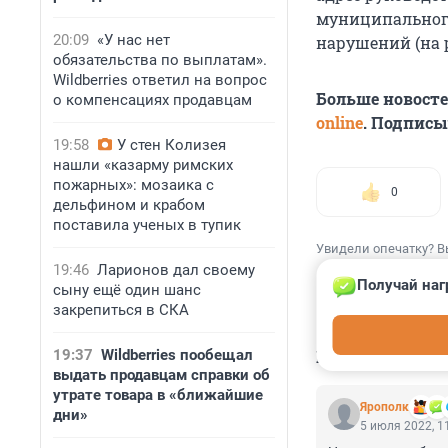
муниципального
20:09
«У нас нет
нарушений (на 
обязательства по выплатам».
Wildberries ответил на вопрос
Больше новост
о компенсациях продавцам
online
. Подписы
19:58
У стен Колизея
нашли «казарму римских
пожарных»: мозаика с
0
дельфином и крабом
поставила ученых в тупик
Увидели опечатку? В
19:46
Ларионов дал своему
Получай наг
сыну ещё один шанс
закрепиться в СКА
КОММЕНТАР
19:37
Wildberries пообещал
выдать продавцам справки об
утрате товара в «ближайшие
Ярополк
дни»
5 июля 2022, 1