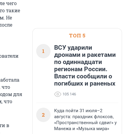
ле чего
то такие
м. Не
после
ТОП 5
ВСУ ударили
1
дронами и ракетами
ователи
по одиннадцати
регионам России.
Власти сообщили о
работала
погибших и раненых
 что
водом для
105 146
, что
Куда пойти 31 июля–2
2
августа: праздник флоксов,
«Пространственный сдвиг» у
ти в
Манежа и «Музыка мира»
о