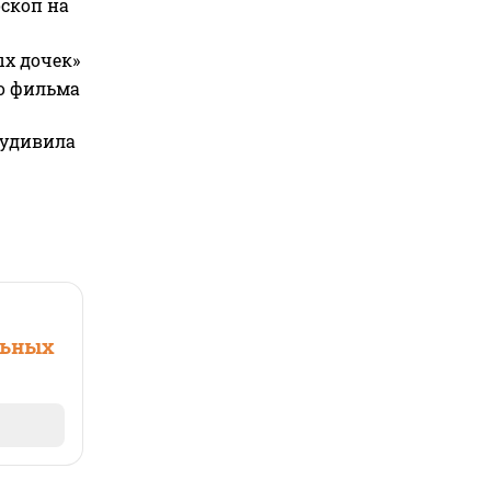
оскоп на
ых дочек»
го фильма
 удивила
льных