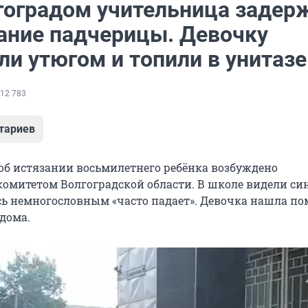
гоградом учительница задер
зание падчерицы. Девочку
ли утюгом и топили в унитазе
12 783
тариев
 об истязании восьмилетнего ребёнка возбуждено
омитетом Волгоградской области. В школе видели син
ь немногословным «часто падает». Девочка нашла п
 дома.