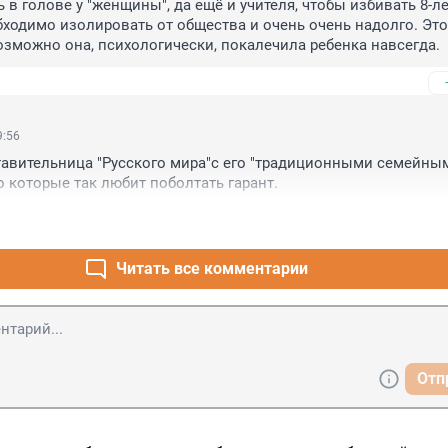
 в голове у "женщины", да ещё и учителя, чтобы избивать 8-ле
бходимо изолировать от общества и очень очень надолго. Это
озможно она, психологически, покалечила ребенка навсегда.
9:56
авительница "Русского мира"с его "традиционными семейным
о которые так любит поболтать гарант.
Читать все комментарии
Отп