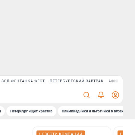
ЗСД ФОНТАНКА ФЕСТ
ПЕТЕРБУРГСКИЙ ЗАВТРАК
АФИША PLUS
и
Петербург ищет креатив
Олимпиадники и льготники в вузах СПб
НОВОСТИ КОМПАНИЙ
НОВОС