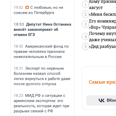
Кому призна
1
август
19:02
С любовью, но не
совсем из Петербурга
2
«Меня бесил
Его номинир
3
18:53
Депутат Нина Останина
«Вор» Чухра
внесёт законопроект об
Почему внут
отмене ЕГЭ
4
даже учены
5
«Дед разбуш
18:42
Американский фонд по
правам человека признали
нежелательным в России
18:31
Эксперт по нервным
болезням назвал способ
легко вернуться к работе даже
Самые ярки
после долгого отпуска
18:23
МИД РФ о ситуации с
ВКо
армянским экспортом: это
реальность, которая ждет при
разрыве связей с РФ