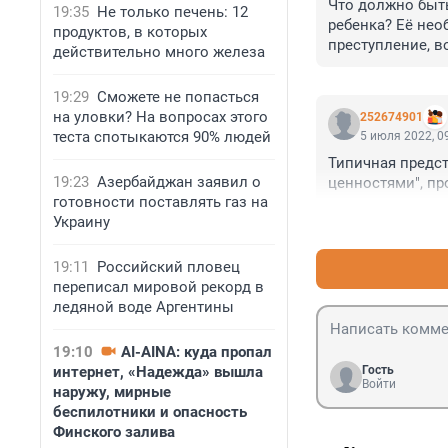
Что должно быть
19:35
Не только печень: 12
ребенка? Её нео
продуктов, в которых
преступление, в
действительно много железа
19:29
Сможете не попасться
на уловки? На вопросах этого
252674901
теста спотыкаются 90% людей
5 июля 2022, 0
Типичная предст
19:23
Азербайджан заявил о
ценностями", пр
готовности поставлять газ на
Украину
19:11
Российский пловец
переписал мировой рекорд в
ледяной воде Аргентины
19:10
AI-AINA: куда пропал
Гость
интернет, «Надежда» вышла
Войти
наружу, мирные
беспилотники и опасность
Финского залива