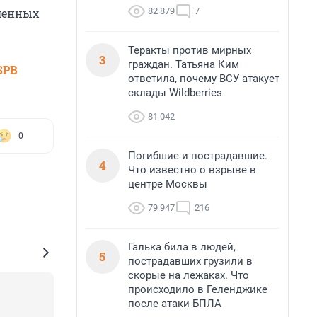
ленных
82 879
7
Теракты против мирных
3
граждан. Татьяна Ким
SPB
ответила, почему ВСУ атакует
склады Wildberries
81 042
0
Погибшие и пострадавшие.
4
Что известно о взрыве в
центре Москвы
79 947
216
Галька била в людей,
5
пострадавших грузили в
скорые на лежаках. Что
происходило в Геленджике
после атаки БПЛА