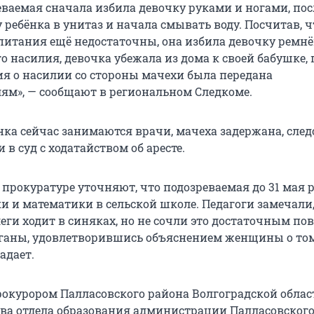
еваемая сначала избила девочку руками и ногами, пос
 ребёнка в унитаз и начала смывать воду. Посчитав, ч
питания ещё недостаточны, она избила девочку ремнё
 насилия, девочка убежала из дома к своей бабушке, 
я о насилии со стороны мачехи была передана
ям», — сообщают в региональном Следкоме.
нка сейчас занимаются врачи, мачеха задержана, след
 в суд с ходатайством об аресте.
 прокуратуре уточняют, что подозреваемая до 31 мая 
и и математики в сельской школе. Педагоги замечали,
еги ходит в синяках, но не сочли это достаточным по
ганы, удовлетворившись объяснением женщины о том
адает.
прокурором Палласовского района Волгоградской облас
тва отдела образования администрации Палласовског