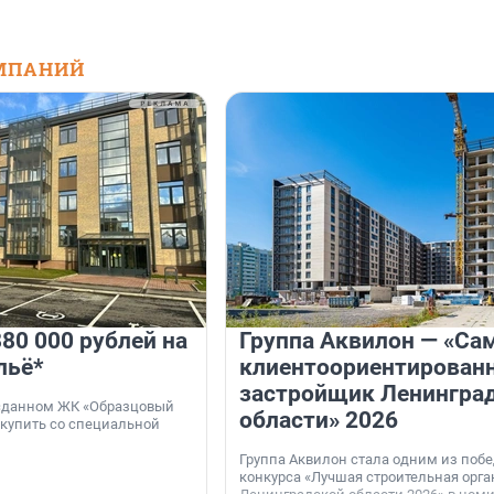
МПАНИЙ
80 000 рублей на
Группа Аквилон — «Са
льё*
клиентоориентирован
застройщик Ленингра
 сданном ЖК «Образцовый
области» 2026
 купить со специальной
Группа Аквилон стала одним из поб
конкурса «Лучшая строительная орг