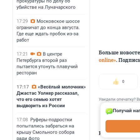
прокуратуры по делу об
убийстве на Луначарского
17:29
Московское шоссе
ограничат до конца августа.
Где еще ждать пробок из-за
работ
Больше новост
17:21
В центре
online»
. Подпис
Петербурга второй раз
пытается утонуть плавучий
ресторан
0
17:17
«Весёлый молочник»
Джастас Уолкер рассказал,
что его семью хотят
Увидели опечатку? В
выдворить из России
Получай наг
17:08
Руферы-подростки
попытались забраться на
крышу Смольного собора
КОММЕНТАР
ради фото