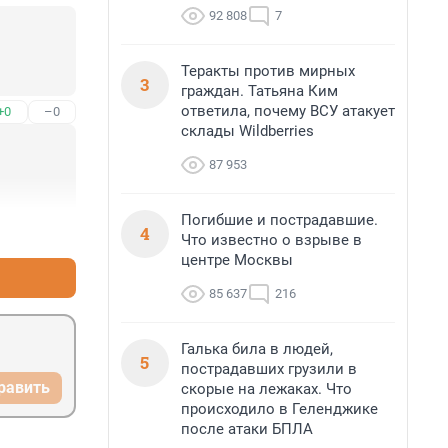
92 808
7
Теракты против мирных
3
граждан. Татьяна Ким
ответила, почему ВСУ атакует
+0
–0
склады Wildberries
87 953
Погибшие и пострадавшие.
4
+1
–0
Что известно о взрыве в
центре Москвы
85 637
216
Галька била в людей,
5
пострадавших грузили в
равить
скорые на лежаках. Что
происходило в Геленджике
после атаки БПЛА