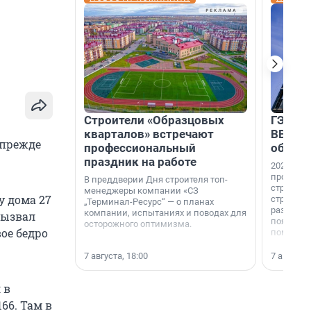
Строители «Образцовых
ГЭС, м
кварталов» встречают
ВВП: в
 прежде
профессиональный
об ист
праздник на работе
2026-й —
професси
В преддверии Дня строителя топ-
строителе
менеджеры компании «СЗ
у дома 27
строителя
„Терминал-Ресурс“ — о планах
раз. В ГК
компании, испытаниях и поводах для
вызвал
появился
осторожного оптимизма.
ое бедро
поменяла
7 августа, 18:00
7 августа,
 в
66. Там в