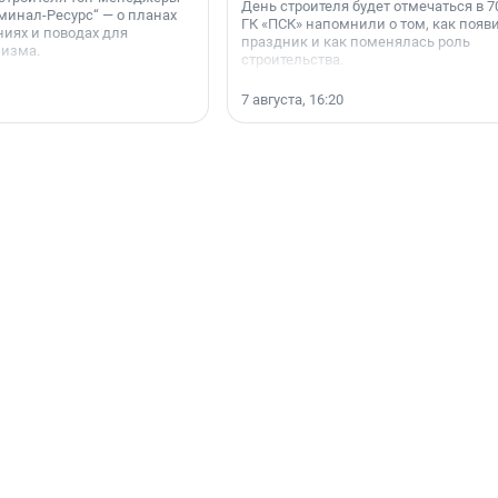
День строителя будет отмечаться в 70
минал-Ресурс“ — о планах
ГК «ПСК» напомнили о том, как появ
иях и поводах для
праздник и как поменялась роль
мизма.
строительства.
7 августа, 16:20