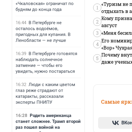
«Чкаловская» ограничат по
«Туризм не 
1
будням до конца года
отдыхать в а
Кому призна
2
16:44
В Петербурге не
август
осталось водоёмов,
3
«Меня бесил
пригодных для купания. В
Его номинир
Ленобласти — не лучше
4
«Вор» Чухра
16:39
В Петербурге готовятся
Почему внут
5
наблюдать солнечное
даже учены
затмение — чтобы его
увидеть, нужно постараться
16:32
Люди с каким цветом
глаз реже страдают от
катаракты, рассказали
Самые ярки
эксперты ПНИПУ
16:28
Родить американца
станет сложнее. Трамп второй
ВКо
раз пошел войной на