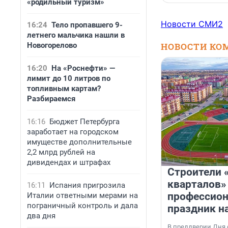
«родильный туризм»
Новости СМИ2
16:24
Тело пропавшего 9-
летнего мальчика нашли в
Новогорелово
НОВОСТИ КО
16:20
На «Роснефти» —
лимит до 10 литров по
топливным картам?
Разбираемся
16:16
Бюджет Петербурга
заработает на городском
имуществе дополнительные
2,2 млрд рублей на
дивидендах и штрафах
Строители 
кварталов»
16:11
Испания пригрозила
профессио
Италии ответными мерами на
пограничный контроль и дала
праздник н
два дня
В преддверии Дня