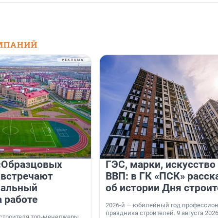
МПАНИЙ
«Образцовых
ГЭС, марки, искусство
 встречают
ВВП: в ГК «ПСК» расск
нальный
об истории Дня строит
а работе
2026-й — юбилейный год профессио
праздника строителей. 9 августа 2026
 строителя топ-менеджеры