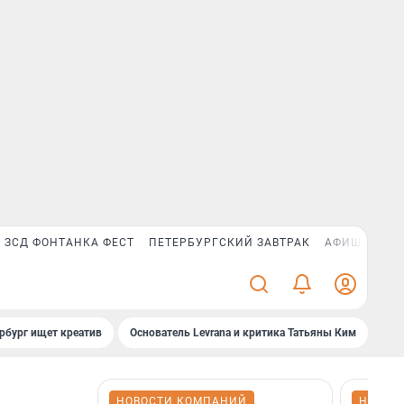
ЗСД ФОНТАНКА ФЕСТ
ПЕТЕРБУРГСКИЙ ЗАВТРАК
АФИША PLUS
рбург ищет креатив
Основатель Levrana и критика Татьяны Ким
Зач
НОВОСТИ КОМПАНИЙ
НОВОС