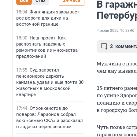
Все
СПБ
24 часа
В гараж
18:04
Финляндия закрывает
Петербу
все ворота для дичи на
восточной границе
4 июля 2022, 10:23
18:00
Наш проект: Как
распознать надежных
2
коммент
ремонтников из множества
предложений
Мужчина с прос
17:55
Суд запретил
чем ему вызвал
пенсионерке держать
каймана, удава и еще почти 30
35-летнего ран
животных в московской
квартире
по улице Здоров
полицию и скор
17:44
От хоккеистов до
в городскую бол
поваров: Ларионов собрал
всю «семью СКА» и рассказал
о задачах перед сезоном
Чуть позже сотр
гаражном коопе