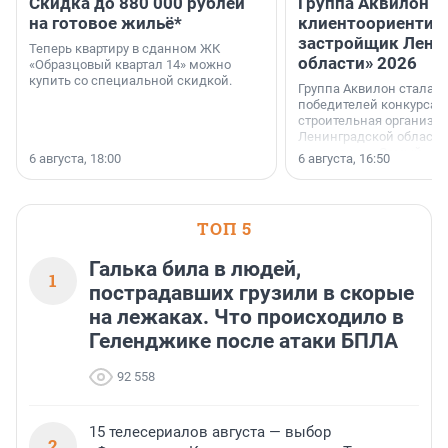
Скидка до 880 000 рублей
Группа Аквилон 
на готовое жильё*
клиентоориентир
застройщик Лени
Теперь квартиру в сданном ЖК
области» 2026
«Образцовый квартал 14» можно
купить со специальной скидкой.
Группа Аквилон стала 
победителей конкурса 
строительная организа
Ленинградской области 
номинации «Самый
6 августа, 18:00
6 августа, 16:50
клиентоориентированн
застройщик Ленинград
области».
ТОП 5
Галька била в людей,
1
пострадавших грузили в скорые
на лежаках. Что происходило в
Геленджике после атаки БПЛА
92 558
15 телесериалов августа — выбор
2