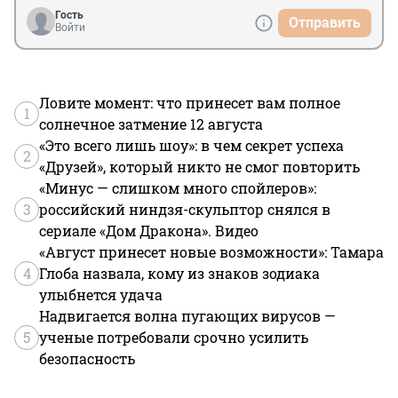
Гость
Отправить
Войти
Ловите момент: что принесет вам полное
1
солнечное затмение 12 августа
«Это всего лишь шоу»: в чем секрет успеха
2
«Друзей», который никто не смог повторить
«Минус — слишком много спойлеров»:
3
российский ниндзя-скульптор снялся в
сериале «Дом Дракона». Видео
«Август принесет новые возможности»: Тамара
4
Глоба назвала, кому из знаков зодиака
улыбнется удача
Надвигается волна пугающих вирусов —
5
ученые потребовали срочно усилить
безопасность