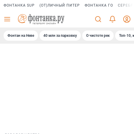
ФОНТАНКА SUP
(ОТ)ЛИЧНЫЙ ПИТЕР
ФОНТАНКА ГО
СЕРЕБР
Фонтан на Неве
40 млн за парковку
О чистоте рек
Топ-10, 