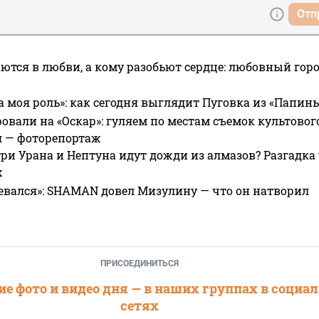
Отп
ются в любви, а кому разобьют сердце: любовный гор
а моя роль»: как сегодня выглядит Пуговка из «Папин
овали на «Оскар»: гуляем по местам съемок культово
я — фоторепортаж
ри Урана и Нептуна идут дожди из алмазов? Разгадка
х
евался»: SHAMAN довел Мизулину — что он натворил
ПРИСОЕДИНИТЬСЯ
е фото и видео дня — в наших группах в социа
сетях