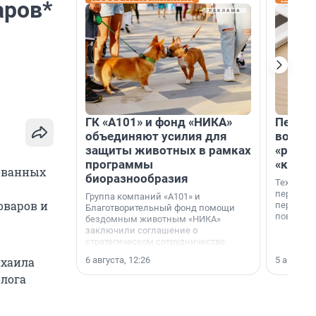
аров*
ГК «А101» и фонд «НИКА»
Петер
объединяют усилия для
возвр
защиты животных в рамках
«раскл
программы
«книж
кованных
биоразнообразия
Технолог
перестае
Группа компаний «А101» и
оваров и
переходи
Благотворительный фонд помощи
повседне
бездомным животным «НИКА»
заключили соглашение о
стратегическом сотрудничестве.
6 августа, 12:26
5 августа,
ихаила
олога