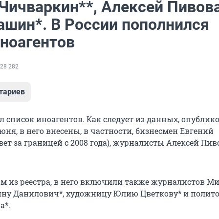
 Чичваркин**, Алексей Пивов
ашин*. В России пополнился
иноагентов
28 282
тариев
 список иноагентов. Как следует из данных, опубли
юня, в него внесены, в частности, бизнесмен Евгений
ет за границей с 2008 года), журналисты Алексей Пив
м из реестра, в него включили также журналистов М
ину Данилович*, художницу Юлию Цветкову* и полит
а*.