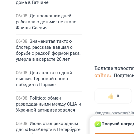
дома в Гатчине
06/08
До последних дней
работала с детьми: не стало
Фаины Саевич
06/08
Знаменитая тикток-
блогер, рассказывавшая о
борьбе с редкой формой рака,
умерла в возрасте 26 лет
Больше новосте
06/08
Два золота с одной
online»
. Подпис
вышки: Терновой снова
победил в Париже
0
06/08
Politico: обмен
разведданными между США и
Украиной активизировался
Увидели опечатку? В
06/08
Июль стал рекордным
Получай награ
для «ЛизаАлерт» в Петербурге