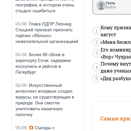
Гость
географии, в котором очень
Войти
стыдно ошибиться
06/08
Глава ЛДПР Леонид
Кому призна
Слуцкий призвал признать
1
август
партию «Яблоко»
нежелательной организацией
2
«Меня бесил
Его номинир
3
06/08
Более 80 сбоев в
«Вор» Чухра
аэропорту Сочи: задержки
Почему внут
коснулись и рейсов в
4
даже учены
Петербург
5
«Дед разбуш
06/08
Искусственный
интеллект впервые создал
вирусы, не существующие в
природе. Они смогли
уничтожить кишечную
палочку
Самые ярки
06/08
Съезды с