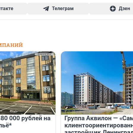
нтакте
Телеграм
Дзен
МПАНИЙ
80 000 рублей на
Группа Аквилон — «Са
льё*
клиентоориентирован
застройщик Ленингра