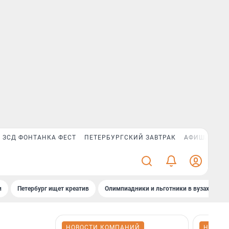
ЗСД ФОНТАНКА ФЕСТ
ПЕТЕРБУРГСКИЙ ЗАВТРАК
АФИША PLUS
и
Петербург ищет креатив
Олимпиадники и льготники в вузах СПб
НОВОСТИ КОМПАНИЙ
НОВОС