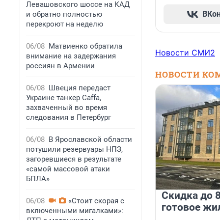
Левашовского шоссе на КАД
ВКо
и обратно полностью
перекроют на неделю
06/08
Матвиенко обратила
Новости СМИ2
внимание на задержания
россиян в Армении
НОВОСТИ КО
06/08
Швеция передаст
Украине танкер Caffa,
захваченный во время
следования в Петербург
06/08
В Ярославской области
потушили резервуары НПЗ,
загоревшиеся в результате
«самой массовой атаки
БПЛА»
Скидка до 8
06/08
«Стоит скорая с
готовое жи
включенными мигалками»: