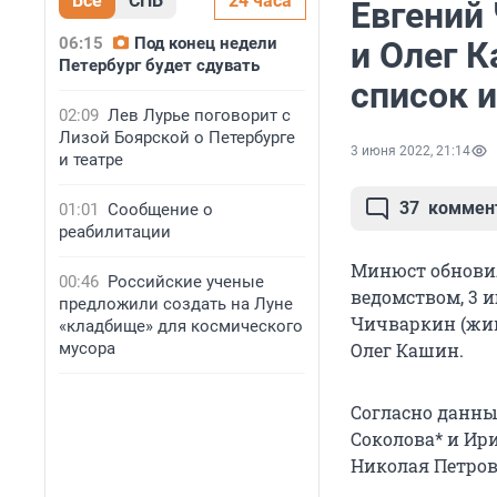
Все
СПБ
24 часа
Евгений
06:15
Под конец недели
и Олег К
Петербург будет сдувать
список 
02:09
Лев Лурье поговорит с
Лизой Боярской о Петербурге
3 июня 2022, 21:14
и театре
37
коммен
01:01
Сообщение о
реабилитации
Минюст обновил
00:46
Российские ученые
ведомством, 3 и
предложили создать на Луне
Чичваркин (жив
«кладбище» для космического
мусора
Олег Кашин.
Согласно данны
Соколова* и Ир
Николая Петров