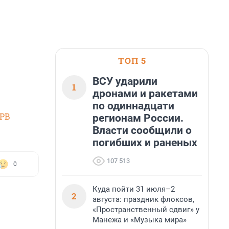
ТОП 5
ВСУ ударили
1
дронами и ракетами
по одиннадцати
SPB
регионам России.
Власти сообщили о
погибших и раненых
107 513
0
Куда пойти 31 июля–2
2
августа: праздник флоксов,
«Пространственный сдвиг» у
Манежа и «Музыка мира»