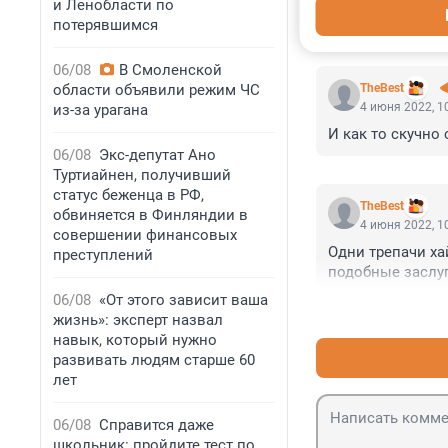
и Ленобласти по
потерявшимся
КОММЕНТАР
06/08
В Смоленской
области объявили режим ЧС
TheBest
4 июня 2022, 1
из-за урагана
И как то скучно
06/08
Экс-депутат Ано
Туртиайнен, получивший
статус беженца в РФ,
TheBest
обвиняется в Финляндии в
4 июня 2022, 1
совершении финансовых
Одни трепачи ха
преступлений
подобные заслуг
06/08
«От этого зависит ваша
жизнь»: эксперт назвал
навык, который нужно
развивать людям старше 60
лет
06/08
Справится даже
школьник: пройдите тест по