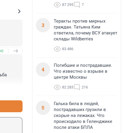
87 295
7
Теракты против мирных
3
граждан. Татьяна Ким
ответила, почему ВСУ атакует
склады Wildberries
83 486
+0
–0
Погибшие и пострадавшие.
4
Что известно о взрыве в
ба 
центре Москвы
82 283
216
+0
–0
Галька била в людей,
5
пострадавших грузили в
скорые на лежаках. Что
происходило в Геленджике
после атаки БПЛА