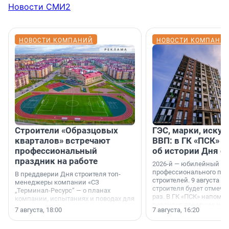
Новости СМИ2
НОВОСТИ КОМПАНИЙ
НОВОСТИ КОМПАНИ
Строители «Образцовых
ГЭС, марки, искус
кварталов» встречают
ВВП: в ГК «ПСК» р
профессиональный
об истории Дня с
праздник на работе
2026-й — юбилейный го
профессионального пр
В преддверии Дня строителя топ-
строителей. 9 августа 2
менеджеры компании «СЗ
строителя будет отмечат
„Терминал-Ресурс“ — о планах
раз. В ГК «ПСК» напомни
компании, испытаниях и поводах для
появился праздник и к
осторожного оптимизма.
7 августа, 18:00
7 августа, 16:20
поменялась роль строит