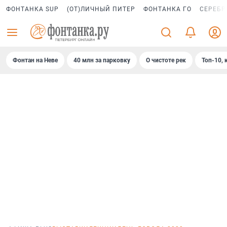
ФОНТАНКА SUP
(ОТ)ЛИЧНЫЙ ПИТЕР
ФОНТАНКА ГО
СЕРЕБР
Фонтан на Неве
40 млн за парковку
О чистоте рек
Топ-10, 