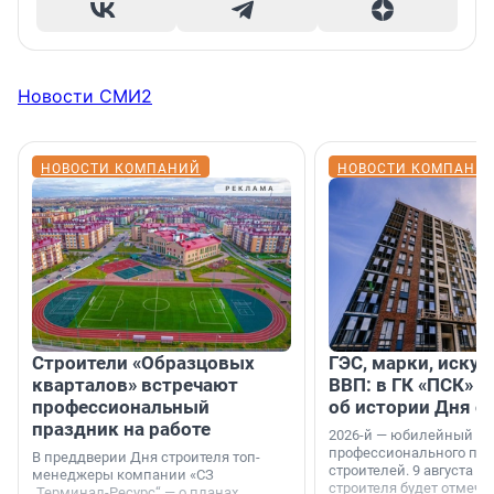
Новости СМИ2
НОВОСТИ КОМПАНИЙ
НОВОСТИ КОМПАНИ
Строители «Образцовых
ГЭС, марки, искус
кварталов» встречают
ВВП: в ГК «ПСК» р
профессиональный
об истории Дня с
праздник на работе
2026-й — юбилейный го
профессионального пр
В преддверии Дня строителя топ-
строителей. 9 августа 2
менеджеры компании «СЗ
строителя будет отмечат
„Терминал-Ресурс“ — о планах