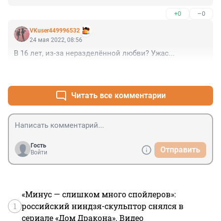
+0
–0
VKuser449996532
24 мая 2022, 08:56
В 16 лет, из-за неразделённой любви? Ужас...
+0
–0
Читать все комментарии
Гость
Отправить
Войти
«Минус — слишком много спойлеров»:
1
российский ниндзя-скульптор снялся в
сериале «Дом Дракона». Видео