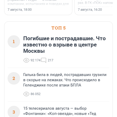
раз. В ГК «ПСК» напомни
компании, испытаниях и поводах для
появился праздник и к
осторожного оптимизма.
7 августа, 18:00
7 августа, 16:20
поменялась роль строит
ТОП 5
Погибшие и пострадавшие. Что
1
известно о взрыве в центре
Москвы
92 174
217
Галька била в людей, пострадавших грузили
2
в скорые на лежаках. Что происходило в
Геленджике после атаки БПЛА
86 052
15 телесериалов августа — выбор
3
«Фонтанки»: «Коп-звезда», новые «Тед