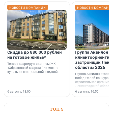
НОВОСТИ КОМПАНИЙ
НОВОСТИ КОМПАНИ
Скидка до 880 000 рублей
Группа Аквилон 
на готовое жильё*
клиентоориентир
застройщик Лени
Теперь квартиру в сданном ЖК
области» 2026
«Образцовый квартал 14» можно
купить со специальной скидкой.
Группа Аквилон стала 
победителей конкурса 
строительная организа
Ленинградской области 
номинации «Самый
6 августа, 18:00
6 августа, 16:50
клиентоориентированн
застройщик Ленинград
области».
ТОП 5