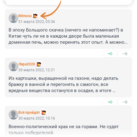
КОММЕНТАРИИ
58
Mimosa
31 марта 2022, 05:36
В эпоху Большого скачка (ничего не напоминает?) в 
Китае чуть ли не в каждом дворе была маленькая 
доменная печь, можно перенять этот опыт. А можно 
держать на балконе кур, которые будут давать яица 
+0
–0
победы. Вообще есть много вариантов ведения 
натурального хозяйства. Давно пора совершить 
Лера2020
рывок в 17 век.
30 марта 2022, 12:21
Из картошки, выращенной на газоне, надо делать 
бражку в ванной и перегонять в самогон, все 
вредные вещества останутся в осадке, в итоге 
получим чистый продукт и выйдем на мировой 
+0
–0
рынок
Всё пройдёт
30 марта 2022, 10:16
Военно-политический крах не за горами. Не судят 
только победителей.