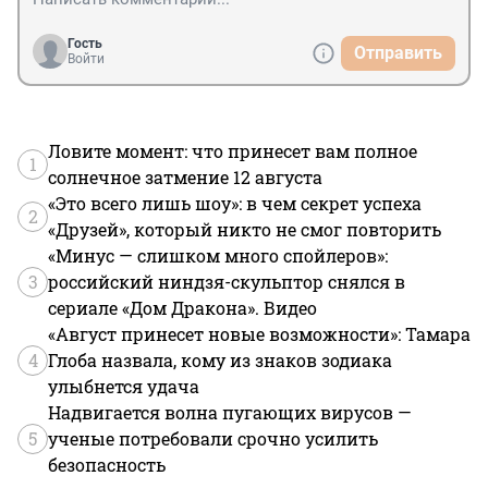
Гость
Отправить
Войти
Ловите момент: что принесет вам полное
1
солнечное затмение 12 августа
«Это всего лишь шоу»: в чем секрет успеха
2
«Друзей», который никто не смог повторить
«Минус — слишком много спойлеров»:
3
российский ниндзя-скульптор снялся в
сериале «Дом Дракона». Видео
«Август принесет новые возможности»: Тамара
4
Глоба назвала, кому из знаков зодиака
улыбнется удача
Надвигается волна пугающих вирусов —
5
ученые потребовали срочно усилить
безопасность