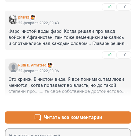
+0
–0
piterez
22 февраля 2022, 09:43
Фарс, чистой воды фарс! Когда решали про ввод 
войск в Афганистан, там тоже деменцики заикались 
и спотыкались над каждым словом... Главарь решил 
поиграть в демократию перед камерами, а выдал 
+0
–0
сцену из царского заседания с "мудрецами"... Это 
войдёт в историю, как быдлейшее совещание "волка 
Ruth D. Armstead
с ягнятами"...
22 февраля 2022, 09:06
Это кринж. В чистом виде. Я все понимаю, там люди 
менются , когда попадают во власть, но до такой 
степени про........ть свое собственное достоинстово... 

Нарышкин, ты внукам и детям как в глаза смотришь?
+0
–0
Читать все комментарии