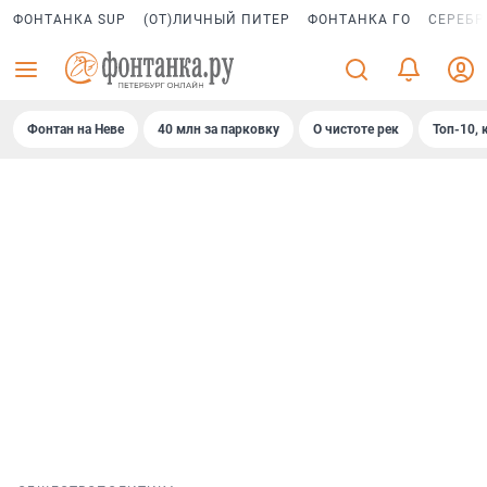
ФОНТАНКА SUP
(ОТ)ЛИЧНЫЙ ПИТЕР
ФОНТАНКА ГО
СЕРЕБР
Фонтан на Неве
40 млн за парковку
О чистоте рек
Топ-10, 