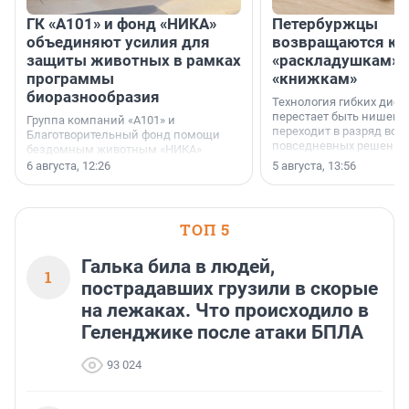
ГК «А101» и фонд «НИКА»
Петербуржцы
объединяют усилия для
возвращаются к
защиты животных в рамках
«раскладушкам» 
программы
«книжкам»
биоразнообразия
Технология гибких дисп
перестает быть нишевы
Группа компаний «А101» и
переходит в разряд вос
Благотворительный фонд помощи
повседневных решений
бездомным животным «НИКА»
заключили соглашение о
6 августа, 12:26
5 августа, 13:56
стратегическом сотрудничестве.
ТОП 5
Галька била в людей,
1
пострадавших грузили в скорые
на лежаках. Что происходило в
Геленджике после атаки БПЛА
93 024