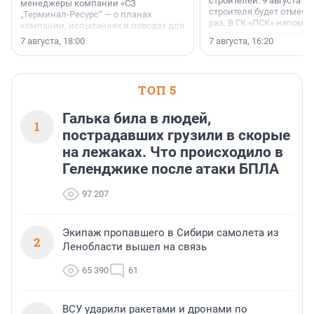
строителей. 9 августа 2
менеджеры компании «СЗ
строителя будет отмечат
„Терминал-Ресурс“ — о планах
раз. В ГК «ПСК» напомни
компании, испытаниях и поводах для
появился праздник и к
осторожного оптимизма.
7 августа, 18:00
7 августа, 16:20
поменялась роль строит
ТОП 5
Галька била в людей,
1
пострадавших грузили в скорые
на лежаках. Что происходило в
Геленджике после атаки БПЛА
97 207
Экипаж пропавшего в Сибири самолета из
2
Ленобласти вышел на связь
65 390
61
ВСУ ударили ракетами и дронами по