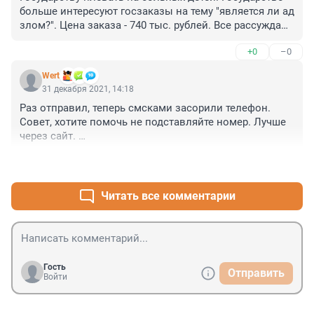
больше интересуют госзаказы на тему "является ли ад 
злом?". Цена заказа - 740 тыс. рублей. Все рассуждают 
о философских аспектах госзаказа, и даже о сатане. 
+0
–0
Всё гораздо проще, это обычное воровство. Крали, 
крадут и будут красть, больные дети это не их 
Wert
будущее. Их будущее на Кипре, в Португалии...
31 декабря 2021, 14:18
Раз отправил, теперь смсками засорили телефон. 

Совет, хотите помочь не подставляйте номер. Лучше 
через сайт. 

Я больше не хочу.
+0
–0
Читать все комментарии
Гость
Отправить
Войти