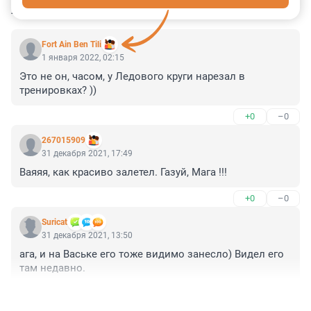
КОММЕНТАРИИ
18
Fort Ain Ben Tili
1 января 2022, 02:15
Это не он, часом, у Ледового круги нарезал в 
тренировках? ))
+0
–0
267015909
31 декабря 2021, 17:49
Ваяяя, как красиво залетел. Газуй, Мага !!!
+0
–0
Suricat
31 декабря 2021, 13:50
ага, и на Ваське его тоже видимо занесло) Видел его 
там недавно.
+0
–0