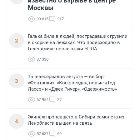
известно о взрыве в центре
Москвы
93 615
217
Галька била в людей, пострадавших грузили
2
в скорые на лежаках. Что происходило в
Геленджике после атаки БПЛА
87 330
15 телесериалов августа — выбор
3
«Фонтанки»: «Коп-звезда», новые «Тед
Лассо» и «Джек Ричер», «Одержимость»
67 954
27
Экипаж пропавшего в Сибири самолета из
4
Ленобласти вышел на связь
57 637
60