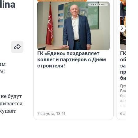
lina
ГК «Едино» поздравляет
ГК «А1
коллег и партнёров с Днём
объеди
им
строителя!
защит
АС
прогр
биора
Группа к
Благотв
не будут
бездомн
заключил
енивается
стратеги
купает
7 августа, 13:41
6 августа,