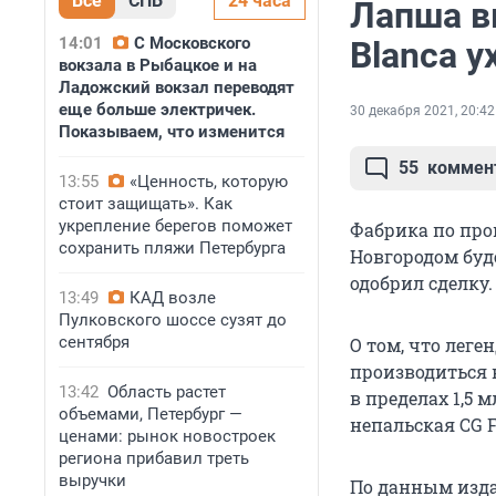
Все
СПБ
24 часа
Лапша в
14:01
С Московского
Blanca у
вокзала в Рыбацкое и на
Ладожский вокзал переводят
еще больше электричек.
30 декабря 2021, 20:42
Показываем, что изменится
55
коммен
13:55
«Ценность, которую
стоит защищать». Как
укрепление берегов поможет
Фабрика по про
сохранить пляжи Петербурга
Новгородом буд
одобрил сделку.
13:49
КАД возле
Пулковского шоссе сузят до
сентября
О том, что лег
производиться в
13:42
Область растет
в пределах 1,5 
объемами, Петербург —
непальская CG F
ценами: рынок новостроек
региона прибавил треть
выручки
По данным изда