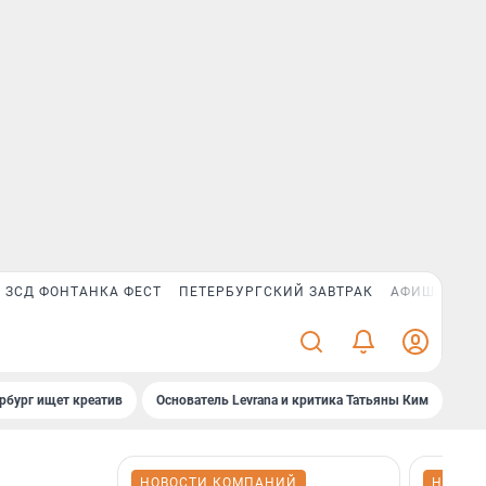
ЗСД ФОНТАНКА ФЕСТ
ПЕТЕРБУРГСКИЙ ЗАВТРАК
АФИША PLUS
рбург ищет креатив
Основатель Levrana и критика Татьяны Ким
Зач
НОВОСТИ КОМПАНИЙ
НОВОС