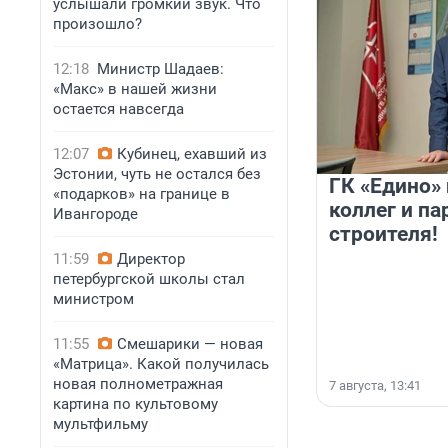
услышали громкий звук. Что
произошло?
12:18
Министр Шадаев:
«Макс» в нашей жизни
остается навсегда
12:07
Кубинец, ехавший из
Эстонии, чуть не остался без
ГК «Едино»
«подарков» на границе в
коллег и па
Ивангороде
строителя!
11:59
Директор
петербургской школы стал
министром
11:55
Смешарики — новая
«Матрица». Какой получилась
новая полнометражная
7 августа, 13:41
картина по культовому
мультфильму