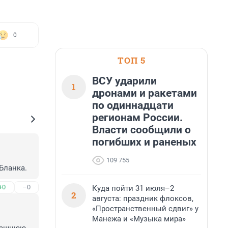
0
ТОП 5
ВСУ ударили
1
дронами и ракетами
по одиннадцати
регионам России.
Власти сообщили о
погибших и раненых
109 755
Бланка.
+0
–0
Куда пойти 31 июля–2
2
августа: праздник флоксов,
«Пространственный сдвиг» у
Манежа и «Музыка мира»