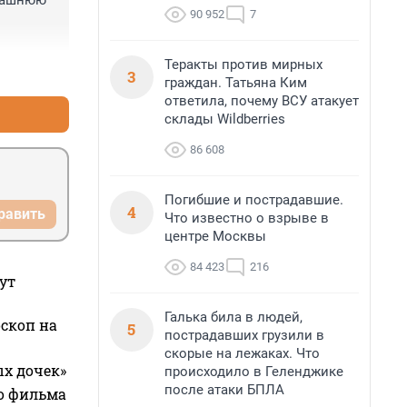
машнюю 
90 952
7
Теракты против мирных
+0
–0
3
граждан. Татьяна Ким
ответила, почему ВСУ атакует
склады Wildberries
86 608
Погибшие и пострадавшие.
4
равить
Что известно о взрыве в
центре Москвы
84 423
216
ут
Галька била в людей,
оскоп на
5
пострадавших грузили в
скорые на лежаках. Что
ых дочек»
происходило в Геленджике
после атаки БПЛА
го фильма