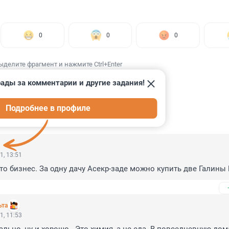
0
0
0
ыделите фрагмент и нажмите Ctrl+Enter
ады за комментарии и другие задания!
Подробнее в профиле
ИИ
55
1, 13:51
о бизнес. За одну дачу Асекр-заде можно купить две Галины 
ьта
1, 11:53