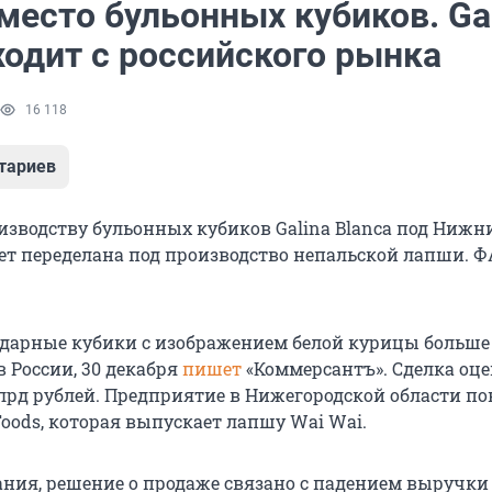
место бульонных кубиков. Ga
ходит с российского рынка
16 118
тариев
изводству бульонных кубиков Galina Blanca под Нижн
ет переделана под производство непальской лапши. Ф
ендарные кубики с изображением белой курицы больше 
 России, 30 декабря
пишет
«Коммерсантъ». Сделка оц
млрд рублей. Предприятие в Нижегородской области по
oods, которая выпускает лапшу Wai Wai.
ния, решение о продаже связано с падением выручки