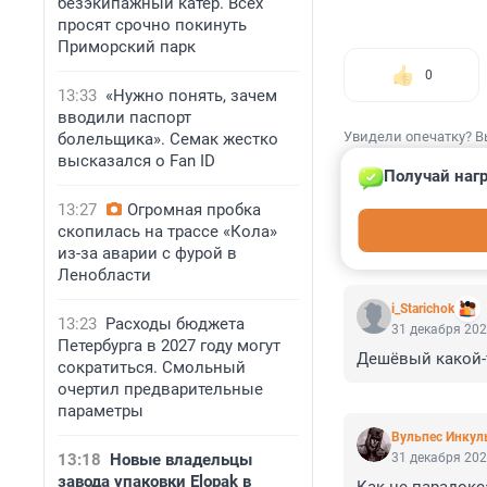
безэкипажный катер. Всех
просят срочно покинуть
Приморский парк
0
13:33
«Нужно понять, зачем
вводили паспорт
Увидели опечатку? В
болельщика». Семак жестко
высказался о Fan ID
Получай нагр
13:27
Огромная пробка
скопилась на трассе «Кола»
КОММЕНТАР
из-за аварии с фурой в
Ленобласти
i_Starichok
13:23
Расходы бюджета
31 декабря 202
Петербурга в 2027 году могут
Дешёвый какой-т
сократиться. Смольный
очертил предварительные
параметры
Вульпес Инкул
13:18
Новые владельцы
31 декабря 202
завода упаковки Elopak в