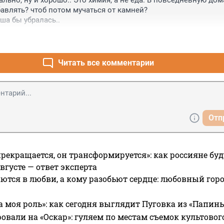
ально, ну и хорошо.. Это химия, а не еда. В повседневную до
бавлять? чтоб потом мучаться от камней?

ша бы убралась..
Читать все комментарии
Отп
прекращается, он трансформируется»: как россияне буд
вгусте — ответ эксперта
ются в любви, а кому разобьют сердце: любовный гор
а моя роль»: как сегодня выглядит Пуговка из «Папин
овали на «Оскар»: гуляем по местам съемок культово