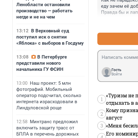
Как не парадокс
Ленобласти остановили
еду зачем её до
производство — работать
Правда бы и лап
негде и не на чем
13:12
В Верховный суд
поступил иск о снятии
«Яблока» с выборов в Госдуму
13:08
В Петербурге
представили нового
начальника ГУ ФСИН
Гость
Войти
13:00
Наш проект: 5 млн
фотографий. Мобильный
«Туризм не 
оператор подсчитал, сколько
1
интернета израсходовали в
отдыхать в а
Линдуловской роще
Кому призна
2
август
12:58
Минтранс предложил
3
«Меня бесил
включить защиту трасс от
Его номинир
БПЛА в перечень дорожных
4