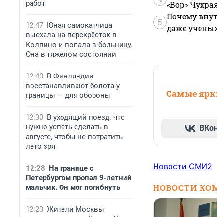
работ
«Вор» Чухра
Почему внут
5
12:47
Юная самокатчица
даже учены
выехала на перекрёсток в
Колпино и попала в больницу.
Она в тяжёлом состоянии
12:40
В Финляндии
восстанавливают болота у
Самые ярки
границы — для обороны
12:30
В уходящий поезд: что
нужно успеть сделать в
ВКо
августе, чтобы не потратить
лето зря
Новости СМИ2
12:28
На границе с
Петербургом пропал 9-летний
НОВОСТИ КО
мальчик. Он мог погибнуть
12:23
Жители Москвы