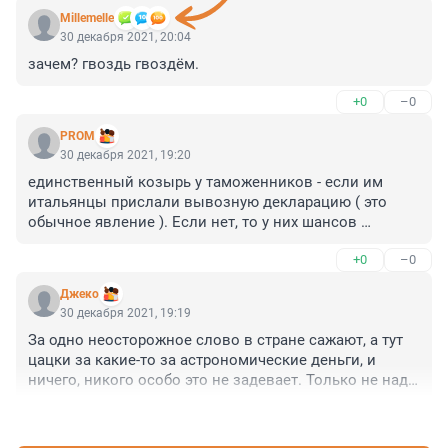
Мillemelle
30 декабря 2021, 20:04
зачем? гвоздь гвоздём.
+0
–0
PROM
30 декабря 2021, 19:20
единственный козырь у таможенников - если им 
итальянцы прислали вывозную декларацию ( это 
обычное явление ). Если нет, то у них шансов 
выиграть дело мало. В объяснении надо указывать, 
+0
–0
что хорошая копия и оценить они её могут только на 
вес, по ещё старым тарифам вроде 100 руб/гр. 
Джеко
Единственный, кто сможет подтвердить 
30 декабря 2021, 19:19
оригинальность продукции - эксперт 
За одно неосторожное слово в стране сажают, а тут 
представительства. А вот теперь и другая история - 
цацки за какие-то за астрономические деньги, и 
вспоминаем, как 10 лет назад таможня "нагибала" 
ничего, никого особо это не задевает. Только не надо 
владельца.... Так что всё зависит от того, что дама 
про 25 часов в сутки как они работают и про оторвать 
скажет в первом объяснении...
+0
–0
зад от дивана.