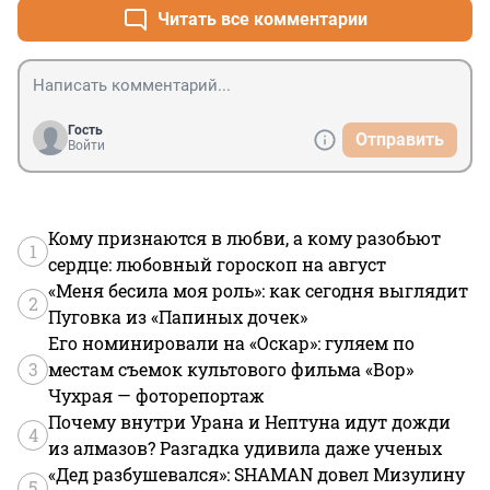
Читать все комментарии
Гость
Отправить
Войти
Кому признаются в любви, а кому разобьют
1
сердце: любовный гороскоп на август
«Меня бесила моя роль»: как сегодня выглядит
2
Пуговка из «Папиных дочек»
Его номинировали на «Оскар»: гуляем по
3
местам съемок культового фильма «Вор»
Чухрая — фоторепортаж
Почему внутри Урана и Нептуна идут дожди
4
из алмазов? Разгадка удивила даже ученых
«Дед разбушевался»: SHAMAN довел Мизулину
5