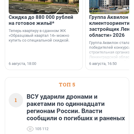
Скидка до 880 000 рублей
Группа Аквилон 
на готовое жильё*
клиентоориентир
застройщик Лени
Теперь квартиру в сданном ЖК
области» 2026
«Образцовый квартал 14» можно
купить со специальной скидкой.
Группа Аквилон стала 
победителей конкурса 
строительная организа
Ленинградской области 
номинации «Самый
6 августа, 18:00
6 августа, 16:50
клиентоориентированн
застройщик Ленинград
области».
ТОП 5
ВСУ ударили дронами и
1
ракетами по одиннадцати
регионам России. Власти
сообщили о погибших и раненых
105 112