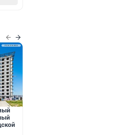
мый
«Лучший проект КРТ»
ный
Ленобласти — микрорайон
дской
«Город Звёзд»