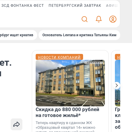
ЗСД ФОНТАНКА ФЕСТ
ПЕТЕРБУРГСКИЙ ЗАВТРАК
АФИША PLUS
рбург ищет креатив
Основатель Levrana и критика Татьяны Ким
Зач
НОВОСТИ КОМПАНИЙ
НОВОС
ет.
и
Скидка до 880 000 рублей
Группа
на готовое жильё*
клиен
застро
Теперь квартиру в сданном ЖК
област
«Образцовый квартал 14» можно