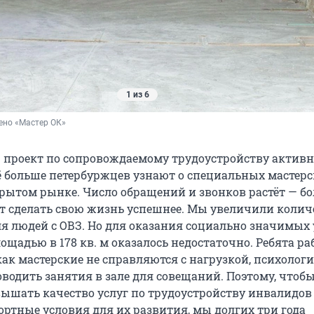
1 из 6
ено «Мастер ОК»
аш проект по сопровождаемому трудоустройству актив
сё больше петербуржцев узнают о специальных мастерс
крытом рынке. Число обращений и звонков растёт — б
 сделать свою жизнь успешнее. Мы увеличили колич
ля людей с ОВЗ. Но для оказания социально значимых 
ощадью в 178 кв. м оказалось недостаточно. Ребята р
как мастерские не справляются с нагрузкой, психологи
одить занятия в зале для совещаний. Поэтому, чтоб
ышать качество услуг по трудоустройству инвалидов
ортные условия для их развития, мы долгих три года