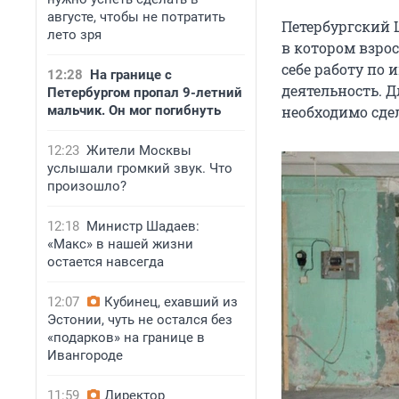
августе, чтобы не потратить
Петербургский 
лето зря
в котором взро
себе работу по
12:28
На границе с
деятельность. Д
Петербургом пропал 9-летний
мальчик. Он мог погибнуть
необходимо сде
12:23
Жители Москвы
услышали громкий звук. Что
произошло?
12:18
Министр Шадаев:
«Макс» в нашей жизни
остается навсегда
12:07
Кубинец, ехавший из
Эстонии, чуть не остался без
«подарков» на границе в
Ивангороде
11:59
Директор