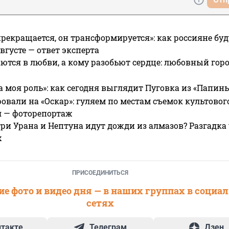
прекращается, он трансформируется»: как россияне буд
вгусте — ответ эксперта
ются в любви, а кому разобьют сердце: любовный гор
а моя роль»: как сегодня выглядит Пуговка из «Папин
овали на «Оскар»: гуляем по местам съемок культово
я — фоторепортаж
ри Урана и Нептуна идут дожди из алмазов? Разгадка
х
ПРИСОЕДИНИТЬСЯ
е фото и видео дня — в наших группах в социа
сетях
нтакте
Телеграм
Дзен