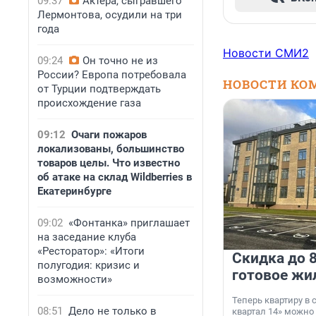
09:37
Актера, сыгравшего
Лермонтова, осудили на три
года
Новости СМИ2
09:24
Он точно не из
России? Европа потребовала
НОВОСТИ КО
от Турции подтверждать
происхождение газа
09:12
Очаги пожаров
локализованы, большинство
товаров целы. Что известно
об атаке на склад Wildberries в
Екатеринбурге
09:02
«Фонтанка» приглашает
на заседание клуба
«Ресторатор»: «Итоги
Скидка до 8
полугодия: кризис и
готовое жи
возможности»
Теперь квартиру в
08:51
Дело не только в
квартал 14» можно