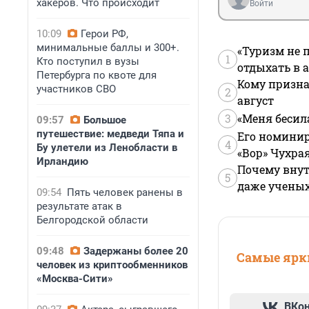
хакеров. Что происходит
Войти
10:09
Герои РФ,
минимальные баллы и 300+.
«Туризм не 
1
Кто поступил в вузы
отдыхать в а
Петербурга по квоте для
Кому призна
участников СВО
2
август
3
«Меня бесил
09:57
Большое
путешествие: медведи Тяпа и
Его номинир
4
Бу улетели из Ленобласти в
«Вор» Чухра
Ирландию
Почему внут
5
даже учены
09:54
Пять человек ранены в
результате атак в
Белгородской области
09:48
Задержаны более 20
Самые ярки
человек из криптообменников
«Москва-Сити»
ВКо