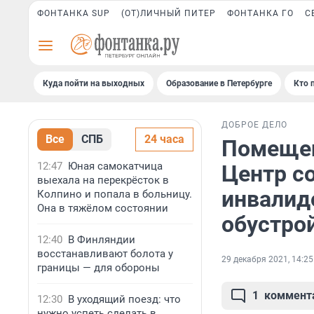
ФОНТАНКА SUP
(ОТ)ЛИЧНЫЙ ПИТЕР
ФОНТАНКА ГО
С
Куда пойти на выходных
Образование в Петербурге
Кто 
ДОБРОЕ ДЕЛО
Все
СПБ
24 часа
Помещени
12:47
Юная самокатчица
Центр с
выехала на перекрёсток в
инвалид
Колпино и попала в больницу.
Она в тяжёлом состоянии
обустро
12:40
В Финляндии
восстанавливают болота у
29 декабря 2021, 14:25
границы — для обороны
1
коммент
12:30
В уходящий поезд: что
нужно успеть сделать в