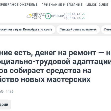
ЕРЕБРЯНОЕ ОЖЕРЕЛЬЕ
ПРИЗНАНИЕ И ВЛИЯНИЕ
LEMON GUIDE
USD 81,41
СЕЙЧАС
3
ПРОБКИ
+23°C
EUR 94,06
поступил в вузы Петербурга по квоте
Финский залив позеленел
Пете
е есть, денег на ремонт — н
оциально-трудовой адаптаци
ов собирает средства на
йство новых мастерских
4 166
арий