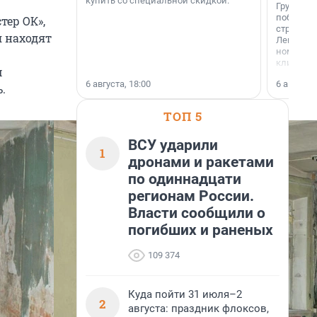
купить со специальной скидкой.
Группа А
победите
тер ОК»,
строител
 находят
Ленингра
номинац
клиенто
м
застройщ
6 августа, 18:00
6 августа,
области»
.
ТОП 5
ВСУ ударили
1
дронами и ракетами
по одиннадцати
регионам России.
Власти сообщили о
погибших и раненых
109 374
Куда пойти 31 июля–2
2
августа: праздник флоксов,