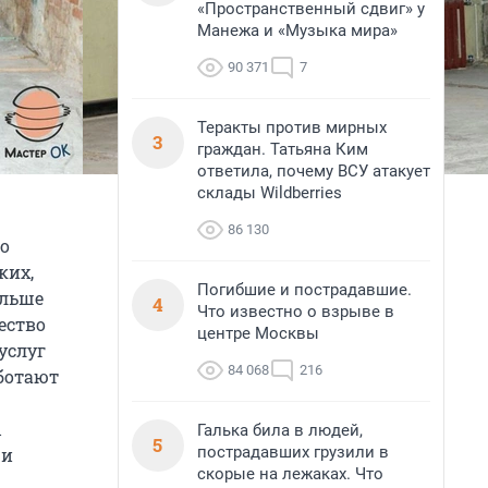
«Пространственный сдвиг» у
Манежа и «Музыка мира»
90 371
7
Теракты против мирных
3
граждан. Татьяна Ким
ответила, почему ВСУ атакует
склады Wildberries
86 130
но
ких,
Погибшие и пострадавшие.
ольше
4
Что известно о взрыве в
ество
центре Москвы
услуг
84 068
216
аботают
ы
Галька била в людей,
5
пострадавших грузили в
 и
скорые на лежаках. Что