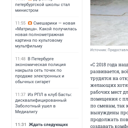
петербургской школы стал
министром
11:55
Смешарики — новая
«Матрица». Какой получилась
новая полнометражная
картина по культовому
мультфильму
Источник: 
Предоставл
11:48
В Петербурге
«С 2018 года н
экономическая полиция
накрыла сеть точек по
развивается, в
продаже электронных и
трудятся на от
обычных сигарет
желающих хотят
рабочих мест д
11:37
Из РПЛ в клуб Басты:
помещения с пл
дисквалифицированный
по сменам, так 
Заболотный ушел в
Медиалигу
вынуждены пров
продолжать пов
11:31
Ждать следующих
создавать комф