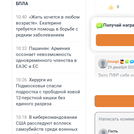
БПЛА
0
10:40
«Жить хочется в любом
возрасте». Екатерине
Увидели опечатку? В
Получай награ
требуется помощь в борьбе с
редким заболеванием
КОММЕНТАР
10:33
Пашинян: Армения
осознает невозможность
одновременного членства в
houspi
ЕАЭС и ЕС
29 декабря 202
Зато ПФР себе н
10:26
Хирурги из
Подмосковья спасли
подростка с прободной язвой
12-перстной кишки без
единого разреза
10:18
В киберкомандовании
США расследуют всплеск
самоубийств среди военных
Гость