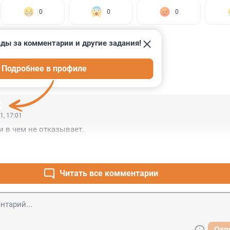
0
0
0
ыделите фрагмент и нажмите Ctrl+Enter
ды за комментарии и другие задания!
Подробнее в профиле
ИИ
1
1, 17:01
и в чем не отказывает.
Читать все комментарии
Отп