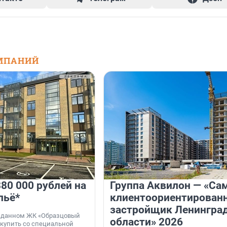
МПАНИЙ
80 000 рублей на
Группа Аквилон — «Са
льё*
клиентоориентирован
застройщик Ленингра
 сданном ЖК «Образцовый
области» 2026
 купить со специальной