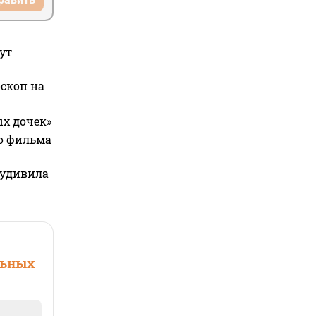
ут
оскоп на
ых дочек»
го фильма
 удивила
льных