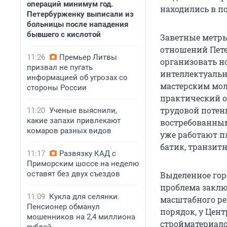
операций минимум год.
находились в по
Петербурженку выписали из
больницы после нападения
бывшего с кислотой
Заветные метры
отношений Пете
11:26
Премьер Литвы
организовать н
призвал не пугать
интеллектуаль
информацией об угрозах со
мастерским мол
стороны России
практический о
трудовой потенц
11:20
Ученые выяснили,
какие запахи привлекают
востребованным
комаров разных видов
уже работают п
батик, транзит
11:17
Развязку КАД с
Приморским шоссе на неделю
оставят без двух съездов
Выделенное гор
проблема заклю
11:09
Кукла для селянки.
масштабного ре
Пенсионер обманул
порядок, у Цент
мошенников на 2,4 миллиона
стройматериало