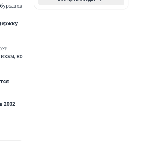
рбуржцев.
ддержку
жет
никам, но
тся
в 2002