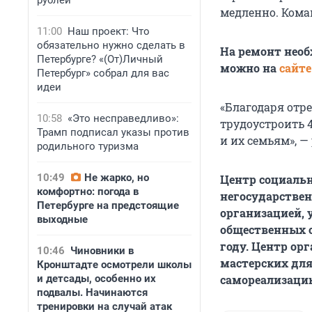
рублей
медленно. Кома
11:00
Наш проект: Что
обязательно нужно сделать в
На ремонт необ
Петербурге? «(От)Личный
можно на
сайте
Петербург» собрал для вас
идеи
«Благодаря отр
10:58
«Это несправедливо»:
трудоустроить 
Трамп подписал указы против
и их семьям», —
родильного туризма
10:49
Не жарко, но
Центр социальн
комфортно: погода в
негосударстве
Петербурге на предстоящие
организацией, 
выходные
общественных о
году. Центр о
10:46
Чиновники в
мастерских для
Кронштадте осмотрели школы
и детсады, особенно их
самореализацию
подвалы. Начинаются
тренировки на случай атак