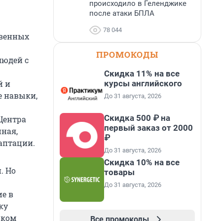
происходило в Геленджике
после атаки БПЛА
78 044
твенных
ПРОМОКОДЫ
людей с
Скидка 11% на все
курсы английского
й и
е навыки,
До 31 августа, 2026
Скидка 500 ₽ на
Центра
первый заказ от 2000
ная,
₽
аптации.
До 31 августа, 2026
Скидка 10% на все
. Но
товары
До 31 августа, 2026
ие в
ку
шком
Все промокоды