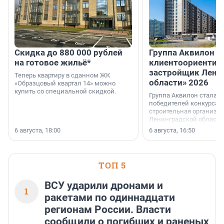
Скидка до 880 000 рублей
Группа Аквилон 
на готовое жильё*
клиентоориентир
застройщик Лени
Теперь квартиру в сданном ЖК
области» 2026
«Образцовый квартал 14» можно
купить со специальной скидкой.
Группа Аквилон стала 
победителей конкурса 
строительная организа
Ленинградской области 
номинации «Самый
6 августа, 18:00
6 августа, 16:50
клиентоориентированн
застройщик Ленинград
области».
ТОП 5
ВСУ ударили дронами и
1
ракетами по одиннадцати
регионам России. Власти
сообщили о погибших и раненых