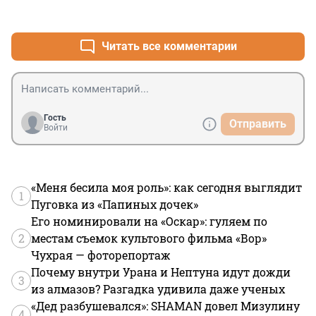
+0
–0
Читать все комментарии
Гость
Отправить
Войти
«Меня бесила моя роль»: как сегодня выглядит
1
Пуговка из «Папиных дочек»
Его номинировали на «Оскар»: гуляем по
2
местам съемок культового фильма «Вор»
Чухрая — фоторепортаж
Почему внутри Урана и Нептуна идут дожди
3
из алмазов? Разгадка удивила даже ученых
«Дед разбушевался»: SHAMAN довел Мизулину
4