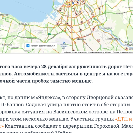
того часа вечера 28 декабря загруженность дорог Пе
аллов. Автомобилисты застряли в центре и на юге гор
точной части пробок заметно меньше.
кт, по данным «Яндекса», в сторону Дворцовой оказал
 10 баллов. Садовая улица плотно стоит в обе стороны.
рожная ситуация на Васильевском острове, на Петро
 при этом несколько меньше. Участник группы
«ДТП и 
г»
Константин сообщает о перекрытии Гороховой, Мал
их улиц и набережной Мойки.