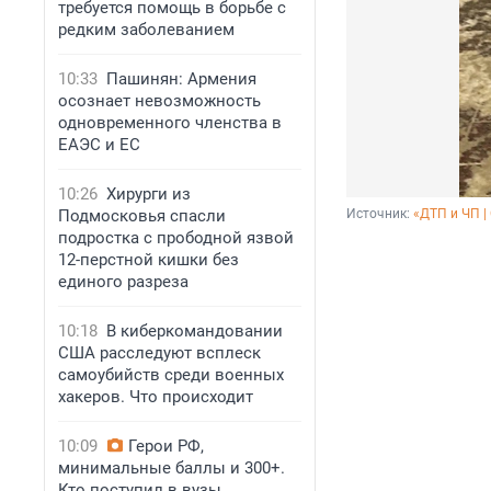
требуется помощь в борьбе с
редким заболеванием
10:33
Пашинян: Армения
осознает невозможность
одновременного членства в
ЕАЭС и ЕС
10:26
Хирурги из
Подмосковья спасли
Источник: 
«ДТП и ЧП |
подростка с прободной язвой
12-перстной кишки без
единого разреза
10:18
В киберкомандовании
США расследуют всплеск
самоубийств среди военных
хакеров. Что происходит
10:09
Герои РФ,
минимальные баллы и 300+.
Кто поступил в вузы