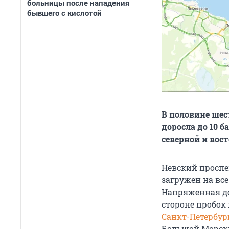
больницы после нападения
бывшего с кислотой
В половине шес
доросла до 10 б
северной и вос
Невский проспе
загружен на все
Напряженная до
стороне пробок
Санкт-Петербур
Большой Морск