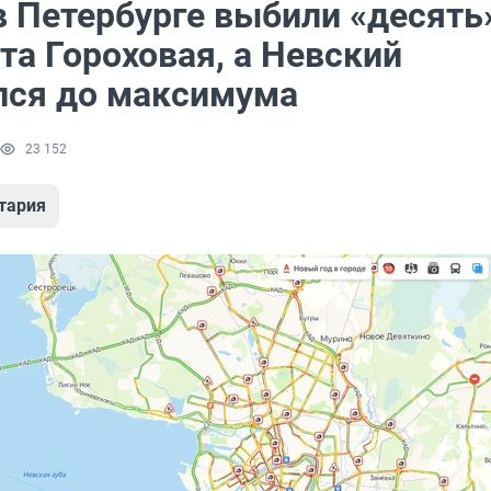
в Петербурге выбили «десять
та Гороховая, а Невский
лся до максимума
23 152
тария