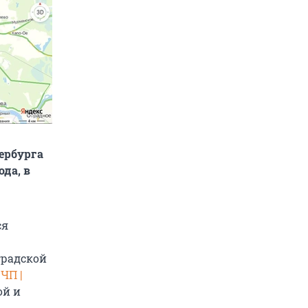
тербурга
ода, в
ся
градской
ЧП |
ой и