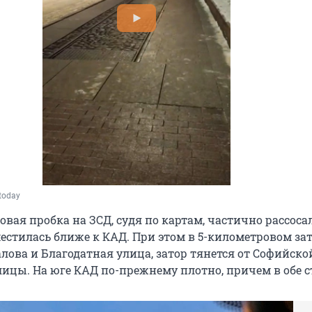
today
ая пробка на ЗСД, судя по картам, частично рассосал
естилась ближе к КАД. При этом в 5-километровом за
алова и Благодатная улица, затор тянется от Софийск
лицы. На юге КАД по-прежнему плотно, причем в обе 