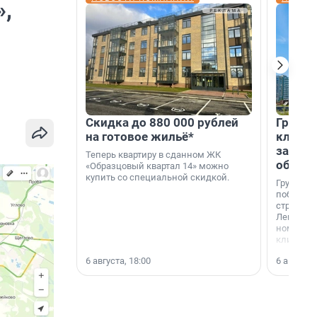
»,
Скидка до 880 000 рублей
Группа
на готовое жильё*
клиен
застро
Теперь квартиру в сданном ЖК
област
«Образцовый квартал 14» можно
купить со специальной скидкой.
Группа А
победите
строител
Ленингра
номинац
клиенто
застройщ
6 августа, 18:00
6 августа,
области»