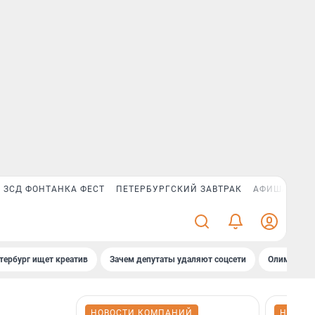
ЗСД ФОНТАНКА ФЕСТ
ПЕТЕРБУРГСКИЙ ЗАВТРАК
АФИША PLUS
тербург ищет креатив
Зачем депутаты удаляют соцсети
Олимпиадни
НОВОСТИ КОМПАНИЙ
НОВОС