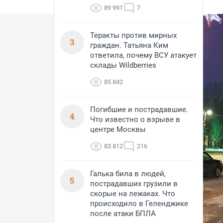
89 991
7
Теракты против мирных
3
граждан. Татьяна Ким
ответила, почему ВСУ атакует
склады Wildberries
85 842
Погибшие и пострадавшие.
4
Что известно о взрыве в
центре Москвы
83 812
216
Галька била в людей,
5
пострадавших грузили в
скорые на лежаках. Что
происходило в Геленджике
после атаки БПЛА