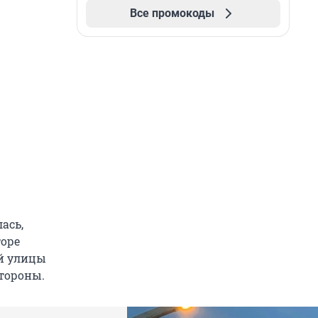
Все промокоды
ась,
торе
ой улицы
стороны.