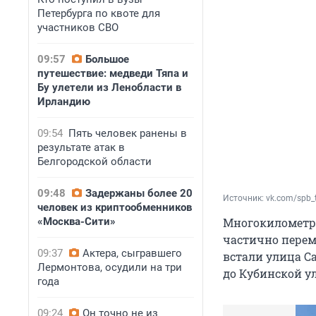
Петербурга по квоте для
участников СВО
09:57
Большое
путешествие: медведи Тяпа и
Бу улетели из Ленобласти в
Ирландию
09:54
Пять человек ранены в
результате атак в
Белгородской области
09:48
Задержаны более 20
Источник: 
vk.com/spb_
человек из криптообменников
«Москва-Сити»
Многокилометров
частично перем
09:37
Актера, сыгравшего
встали улица С
Лермонтова, осудили на три
до Кубинской у
года
09:24
Он точно не из