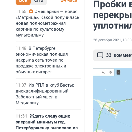
Все
СПБ
24 часа
Пробки 
11:55
Смешарики — новая
перекры
«Матрица». Какой получилась
уплотни
новая полнометражная
картина по культовому
мультфильму
28 декабря 2021, 18:03
11:48
В Петербурге
экономическая полиция
33
коммен
накрыла сеть точек по
продаже электронных и
обычных сигарет
11:37
Из РПЛ в клуб Басты:
дисквалифицированный
Заболотный ушел в
Медиалигу
11:31
Ждать следующих
операций минимум год.
Петербурженку выписали из