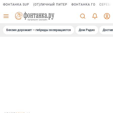
ФОНТАНКА SUP
(ОТ)ЛИЧНЫЙ ПИТЕР
ФОНТАНКА ГО
СЕРЕБР
Бензин дорожает — гибриды возвращаются
Дом Радио
Достав