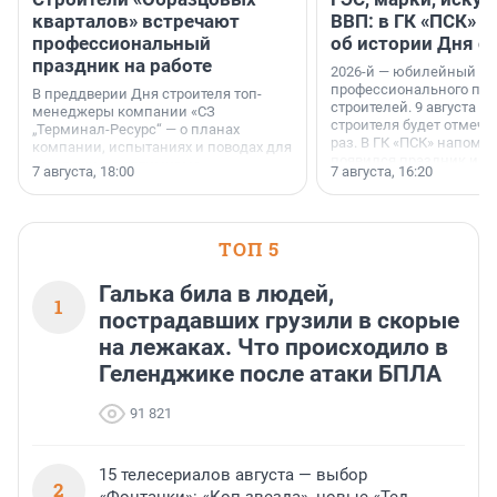
кварталов» встречают
ВВП: в ГК «ПСК» р
профессиональный
об истории Дня с
праздник на работе
2026-й — юбилейный го
профессионального пр
В преддверии Дня строителя топ-
строителей. 9 августа 2
менеджеры компании «СЗ
строителя будет отмечат
„Терминал-Ресурс“ — о планах
раз. В ГК «ПСК» напомни
компании, испытаниях и поводах для
появился праздник и к
осторожного оптимизма.
7 августа, 18:00
7 августа, 16:20
поменялась роль строит
ТОП 5
Галька била в людей,
1
пострадавших грузили в скорые
на лежаках. Что происходило в
Геленджике после атаки БПЛА
91 821
15 телесериалов августа — выбор
2