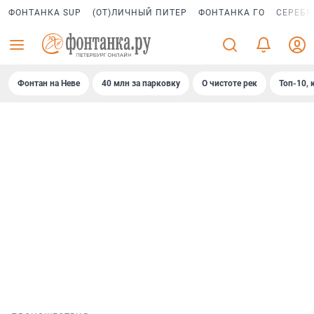
ФОНТАНКА SUP
(ОТ)ЛИЧНЫЙ ПИТЕР
ФОНТАНКА ГО
СЕРЕБР
Фонтан на Неве
40 млн за парковку
О чистоте рек
Топ-10, 