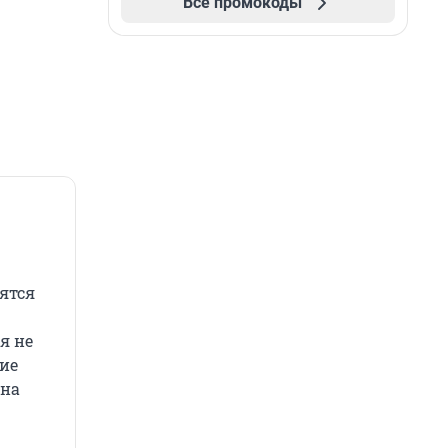
Все промокоды
сятся
я не
кие
 на