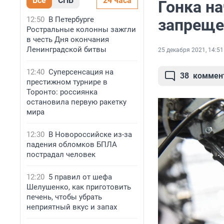
Все
СПБ
24 часа
Гонка на
12:50
В Петербурге
запреще
Ростральные колонны зажгли
в честь Дня окончания
Ленинградской битвы
25 декабря 2021, 14:51
12:40
Суперсенсация на
38
коммен
престижном турнире в
Торонто: россиянка
остановила первую ракетку
мира
12:30
В Новороссийске из-за
падения обломков БПЛА
пострадал человек
12:20
5 правил от шефа
Шелушенко, как приготовить
печень, чтобы убрать
неприятный вкус и запах