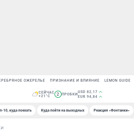
ЕРЕБРЯНОЕ ОЖЕРЕЛЬЕ
ПРИЗНАНИЕ И ВЛИЯНИЕ
LEMON GUIDE
USD 82,17
СЕЙЧАС
2
ПРОБКИ
+21°C
EUR 94,84
п-10, куда поехать
Куда пойти на выходных
Реакция «Фонтанки»
КИ