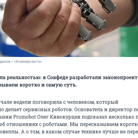
данов / «Коммерсантъ»
ла реальностью: в Совфеде разработали законопроект
азываем коротко и самую суть.
ачале недели поговорила с человеком, который
о делает сервисных роботов. Основатель и директор п
нии Promobot Олег Кивокурцев подсказал несколько 
 об отношениях с роботами. Мы пересказываем коротк
веллы. А о том, в каком случае технике лучше не пер