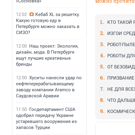
можно прочитат
«Сосновка»
12:02
Кебаб XL за решетку.
Какую готовую еду в
КТО ТАКОЙ 
Петербурге можно заказать в
СИЗО?
ИЗГОИ СРЕ
РОБОТ-ПЫЛЕ
12:00
Наш проект: Экология,
дизайн, мода. В Петербурге
РОБОТЫ ДЛ
ищут лучшие креативные
бренды
ОТ БЕЗОБИ
12:00
Хуситы нанесли удар по
ПРИЗВАНИЕ
нефтеперерабатывающему
НЕ ДЛЯ ВСЕ
заводу компании Aramco в
Саудовской Аравии
ЧТО ДАЛЬШ
11:50
Госдепартамент США
КОСМИЧЕСК
одобрил передачу Украине
устаревшего вооружения из
запасов Турции