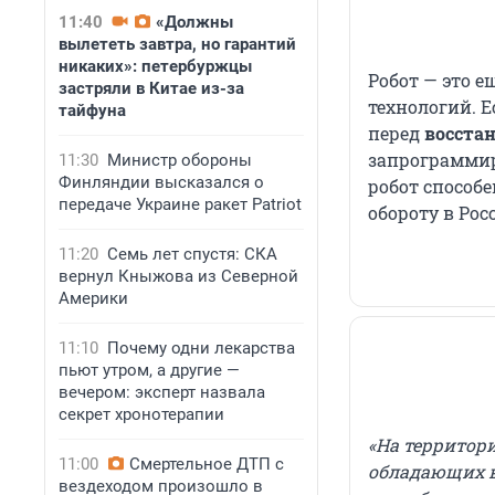
11:40
«Должны
вылететь завтра, но гарантий
никаких»: петербуржцы
Робот — это 
застряли в Китае из-за
технологий. Е
тайфуна
перед
восста
запрограммир
11:30
Министр обороны
Финляндии высказался о
робот способ
передаче Украине ракет Patriot
обороту в Рос
11:20
Семь лет спустя: СКА
вернул Кныжова из Северной
Америки
11:10
Почему одни лекарства
пьют утром, а другие —
вечером: эксперт назвала
секрет хронотерапии
«На территор
11:00
Смертельное ДТП с
обладающих в
вездеходом произошло в