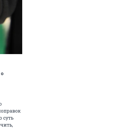
 о
о
поправок
о суть
ечить,