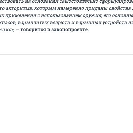
йствовать на основании самостоятельно сформулиров
го алгоритма, которым намеренно приданы свойства 
их применения с использованием оружия, его основн
рипасов, взрывчатых веществ и взрывных устройств л
ения»
, —
говорится в законопроекте.