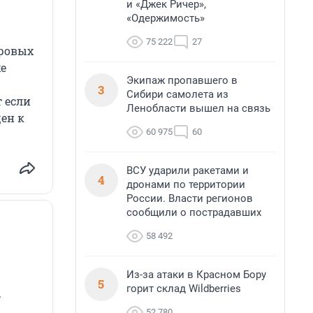
и «Джек Ричер»,
«Одержимость»
75 222
27
фровых
хе
Экипаж пропавшего в
3
Сибири самолета из
 если
Ленобласти вышел на связь
ен к
60 975
60
ВСУ ударили ракетами и
4
дронами по территории
России. Власти регионов
сообщили о пострадавших
58 492
Из-за атаки в Красном Бору
5
горит склад Wildberries
52 780