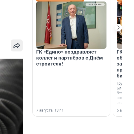
ГК «Едино» поздравляет
ГК «А1
коллег и партнёров с Днём
объеди
строителя!
защит
прогр
биора
Группа к
Благотв
бездомн
заключил
стратеги
7 августа, 13:41
6 августа,