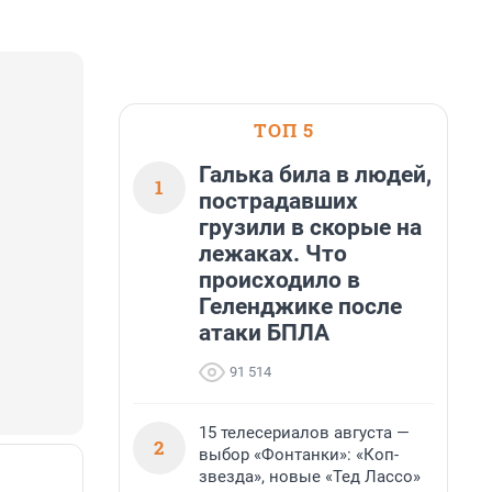
ТОП 5
Галька била в людей,
1
пострадавших
грузили в скорые на
лежаках. Что
происходило в
Геленджике после
атаки БПЛА
91 514
15 телесериалов августа —
2
выбор «Фонтанки»: «Коп-
звезда», новые «Тед Лассо»