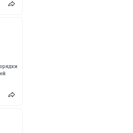
порядки
щей