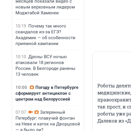
месяцев показали видео с
новым верховным лидером
Моджтабой Хаменеи
10:19
Почему так много
скандалов из-за ЕГЭ?
Академик — об особенности
приемной кампании
10:10
Дроны ВСУ ночью
атаковали 18 регионов
России. В Белгороде ранены
13 человек
Роботы делят
10:00
Погоду в Петербурге
медицинские,
сформирует антициклон с
центром над Белоруссией
правоохраните
так прост, и 
07:07
Затерянный
роботы уже р
Петербург: плавучий фонтан
Далеков из «Д
на Неве и каток на Дворцовой
— а было ли?